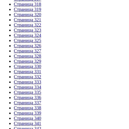
Страница 318
Страница 319
Страница 320
Страница 321
Страница 322
Страница 323
Страница 324
Страница 325
Страница 326
Страница 327
Страница 328
Страница 329
Страница 330
Страница 331
Страница 332
Страница 333
Страница 334
Страница 335
Страница 336
Страница 337
Страница 338
Страница 339
Страница 340
Страница 341
Страница 342