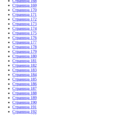
Страница 168
Страница 169
Страница 170
Страница 171
Страница 172
Страница 173
Страница 174
Страница 175
Страница 176
Страница 177
Страница 178
Страница 179
Страница 180
Страница 181
Страница 182
Страница 183
Страница 184
Страница 185
Страница 186
Страница 187
Страница 188
Страница 189
Страница 190
Страница 191
Страница 192