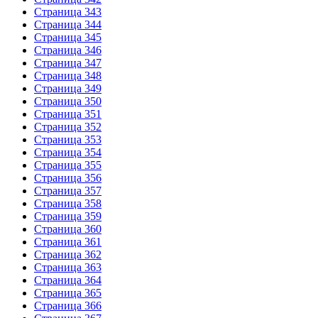
Страница 343
Страница 344
Страница 345
Страница 346
Страница 347
Страница 348
Страница 349
Страница 350
Страница 351
Страница 352
Страница 353
Страница 354
Страница 355
Страница 356
Страница 357
Страница 358
Страница 359
Страница 360
Страница 361
Страница 362
Страница 363
Страница 364
Страница 365
Страница 366