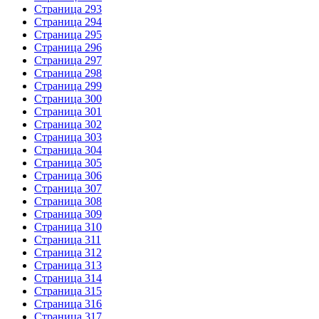
Страница 293
Страница 294
Страница 295
Страница 296
Страница 297
Страница 298
Страница 299
Страница 300
Страница 301
Страница 302
Страница 303
Страница 304
Страница 305
Страница 306
Страница 307
Страница 308
Страница 309
Страница 310
Страница 311
Страница 312
Страница 313
Страница 314
Страница 315
Страница 316
Страница 317