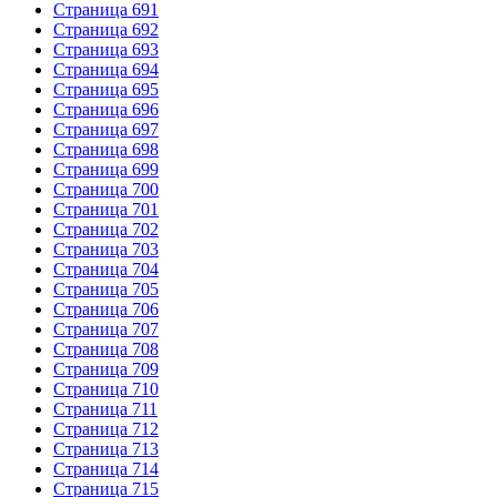
Страница 691
Страница 692
Страница 693
Страница 694
Страница 695
Страница 696
Страница 697
Страница 698
Страница 699
Страница 700
Страница 701
Страница 702
Страница 703
Страница 704
Страница 705
Страница 706
Страница 707
Страница 708
Страница 709
Страница 710
Страница 711
Страница 712
Страница 713
Страница 714
Страница 715