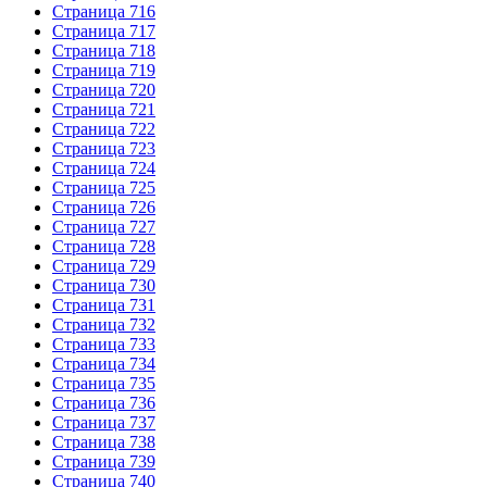
Страница 716
Страница 717
Страница 718
Страница 719
Страница 720
Страница 721
Страница 722
Страница 723
Страница 724
Страница 725
Страница 726
Страница 727
Страница 728
Страница 729
Страница 730
Страница 731
Страница 732
Страница 733
Страница 734
Страница 735
Страница 736
Страница 737
Страница 738
Страница 739
Страница 740