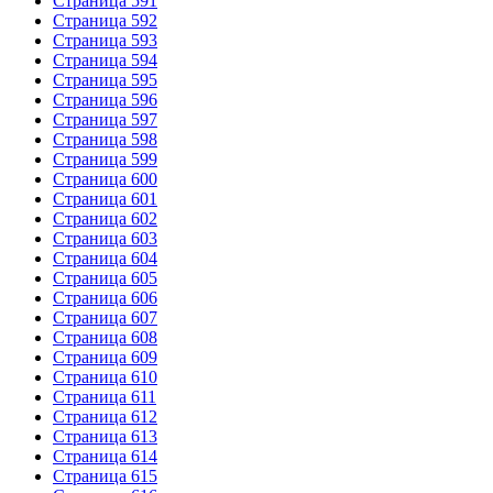
Страница 591
Страница 592
Страница 593
Страница 594
Страница 595
Страница 596
Страница 597
Страница 598
Страница 599
Страница 600
Страница 601
Страница 602
Страница 603
Страница 604
Страница 605
Страница 606
Страница 607
Страница 608
Страница 609
Страница 610
Страница 611
Страница 612
Страница 613
Страница 614
Страница 615