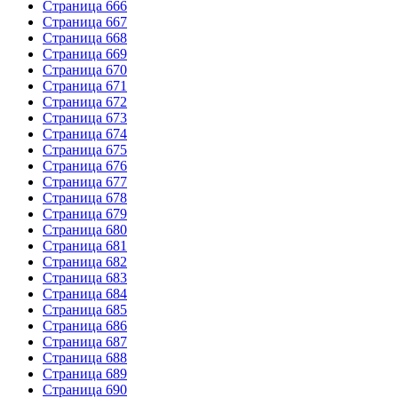
Страница 666
Страница 667
Страница 668
Страница 669
Страница 670
Страница 671
Страница 672
Страница 673
Страница 674
Страница 675
Страница 676
Страница 677
Страница 678
Страница 679
Страница 680
Страница 681
Страница 682
Страница 683
Страница 684
Страница 685
Страница 686
Страница 687
Страница 688
Страница 689
Страница 690