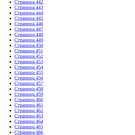
Страница 442
Страница 443
Страница 444
Страница 445
Страница 446
Страница 447
Страница 448
Страница 449
Страница 450
Страница 451
Страница 452
Страница 453
Страница 454
Страница 455
Страница 456
Страница 457
Страница 458
Страница 459
Страница 460
Страница 461
Страница 462
Страница 463
Страница 464
Страница 465
Страница 466