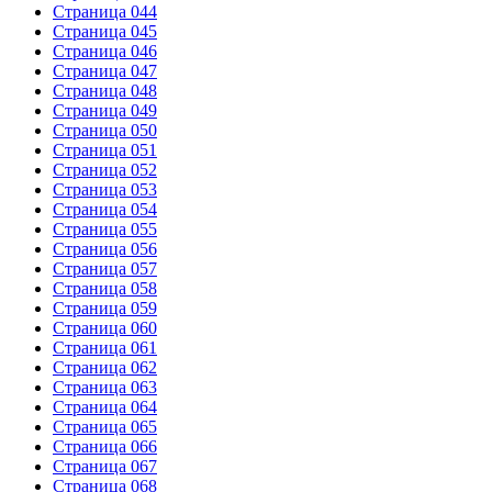
Страница 044
Страница 045
Страница 046
Страница 047
Страница 048
Страница 049
Страница 050
Страница 051
Страница 052
Страница 053
Страница 054
Страница 055
Страница 056
Страница 057
Страница 058
Страница 059
Страница 060
Страница 061
Страница 062
Страница 063
Страница 064
Страница 065
Страница 066
Страница 067
Страница 068