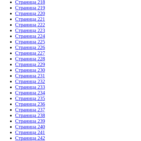
Страница 218
Страница 219
Страница 220
Страница 221
Страница 222
Страница 223
Страница 224
Страница 225
Страница 226
Страница 227
Страница 228
Страница 229
Страница 230
Страница 231
Страница 232
Страница 233
Страница 234
Страница 235
Страница 236
Страница 237
Страница 238
Страница 239
Страница 240
Страница 241
Страница 242