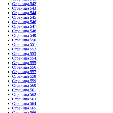
Страница 542
Страница 543
Страница 544
Страница 545
Страница 546
Страница 547
Страница 548
Страница 549
Страница 550
Страница 551
Страница 552
Страница 553
Страница 554
Страница 555
Страница 556
Страница 557
Страница 558
Страница 559
Страница 560
Страница 561
Страница 562
Страница 563
Страница 564
Страница 565
Страница 566