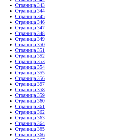
Страница 343
Страница 344
Страница 345
Страница 346
Страница 347
Страница 348
Страница 349
Страница 350
Страница 351
Страница 352
Страница 353
Страница 354
Страница 355
Страница 356
Страница 357
Страница 358
Страница 359
Страница 360
Страница 361
Страница 362
Страница 363
Страница 364
Страница 365
Страница 366