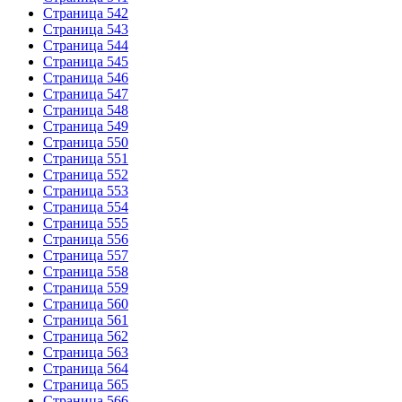
Страница 542
Страница 543
Страница 544
Страница 545
Страница 546
Страница 547
Страница 548
Страница 549
Страница 550
Страница 551
Страница 552
Страница 553
Страница 554
Страница 555
Страница 556
Страница 557
Страница 558
Страница 559
Страница 560
Страница 561
Страница 562
Страница 563
Страница 564
Страница 565
Страница 566