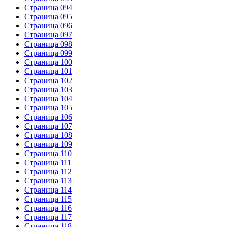
Страница 094
Страница 095
Страница 096
Страница 097
Страница 098
Страница 099
Страница 100
Страница 101
Страница 102
Страница 103
Страница 104
Страница 105
Страница 106
Страница 107
Страница 108
Страница 109
Страница 110
Страница 111
Страница 112
Страница 113
Страница 114
Страница 115
Страница 116
Страница 117
Страница 118