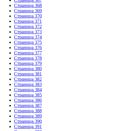
Страница 367
Страница 368
Страница 369
Страница 370
Страница 371
Страница 372
Страница 373
Страница 374
Страница 375
Страница 376
Страница 377
Страница 378
Страница 379
Страница 380
Страница 381
Страница 382
Страница 383
Страница 384
Страница 385
Страница 386
Страница 387
Страница 388
Страница 389
Страница 390
Страница 391