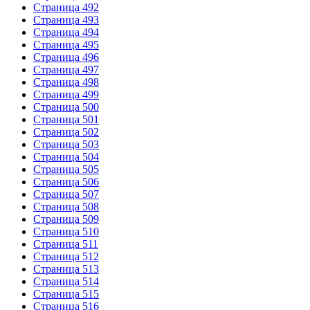
Страница 492
Страница 493
Страница 494
Страница 495
Страница 496
Страница 497
Страница 498
Страница 499
Страница 500
Страница 501
Страница 502
Страница 503
Страница 504
Страница 505
Страница 506
Страница 507
Страница 508
Страница 509
Страница 510
Страница 511
Страница 512
Страница 513
Страница 514
Страница 515
Страница 516