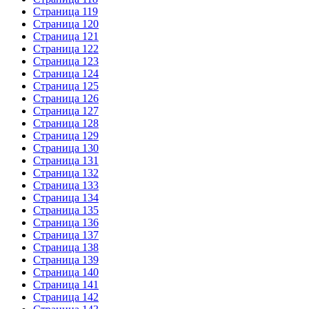
Страница 119
Страница 120
Страница 121
Страница 122
Страница 123
Страница 124
Страница 125
Страница 126
Страница 127
Страница 128
Страница 129
Страница 130
Страница 131
Страница 132
Страница 133
Страница 134
Страница 135
Страница 136
Страница 137
Страница 138
Страница 139
Страница 140
Страница 141
Страница 142