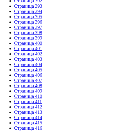
Страница 392
Страница 393
Страница 394
Страница 395
Страница 396
Страница 397
Страница 398
Страница 399
Страница 400
Страница 401
Страница 402
Страница 403
Страница 404
Страница 405
Страница 406
Страница 407
Страница 408
Страница 409
Страница 410
Страница 411
Страница 412
Страница 413
Страница 414
Страница 415
Страница 416