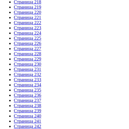
Страница 218
Страница 219
Страница 220
Страница 221
Страница 222
Страница 223
Страница 224
Страница 225
Страница 226
Страница 227
Страница 228
Страница 229
Страница 230
Страница 231
Страница 232
Страница 233
Страница 234
Страница 235
Страница 236
Страница 237
Страница 238
Страница 239
Страница 240
Страница 241
Страница 242