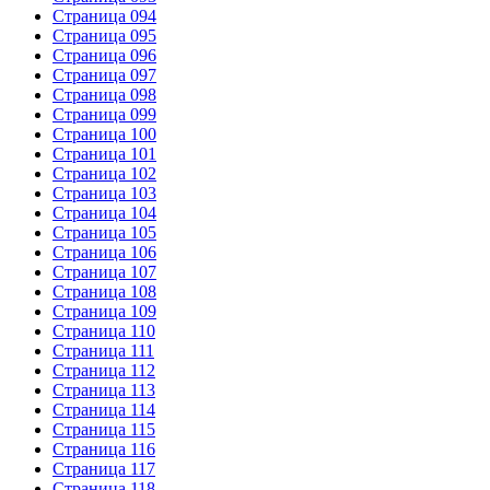
Страница 094
Страница 095
Страница 096
Страница 097
Страница 098
Страница 099
Страница 100
Страница 101
Страница 102
Страница 103
Страница 104
Страница 105
Страница 106
Страница 107
Страница 108
Страница 109
Страница 110
Страница 111
Страница 112
Страница 113
Страница 114
Страница 115
Страница 116
Страница 117
Страница 118