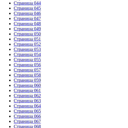
Страница 044
Страница 045
Страница 046
Страница 047
Страница 048
Страница 049
Страница 050
Страница 051
Страница 052
Страница 053
Страница 054
Страница 055
Страница 056
Страница 057
Страница 058
Страница 059
Страница 060
Страница 061
Страница 062
Страница 063
Страница 064
Страница 065
Страница 066
Страница 067
Страница 068