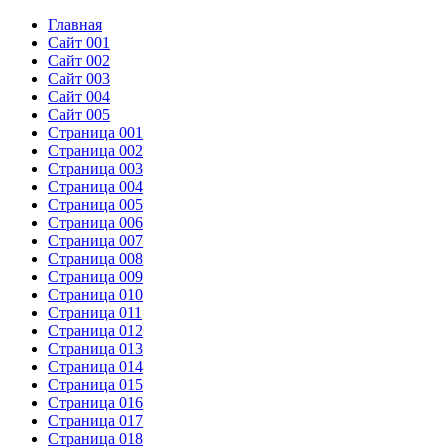
Главная
Сайт 001
Сайт 002
Сайт 003
Сайт 004
Сайт 005
Страница 001
Страница 002
Страница 003
Страница 004
Страница 005
Страница 006
Страница 007
Страница 008
Страница 009
Страница 010
Страница 011
Страница 012
Страница 013
Страница 014
Страница 015
Страница 016
Страница 017
Страница 018