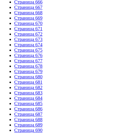
Страница 666
Страница 667
Страница 668
Страница 669
Страница 670
Страница 671
Страница 672
Страница 673
Страница 674
Страница 675
Страница 676
Страница 677
Страница 678
Страница 679
Страница 680
Страница 681
Страница 682
Страница 683
Страница 684
Страница 685
Страница 686
Страница 687
Страница 688
Страница 689
Страница 690