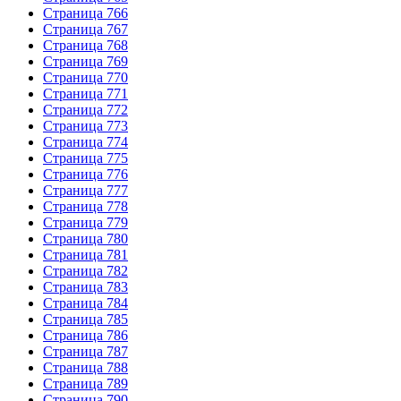
Страница 766
Страница 767
Страница 768
Страница 769
Страница 770
Страница 771
Страница 772
Страница 773
Страница 774
Страница 775
Страница 776
Страница 777
Страница 778
Страница 779
Страница 780
Страница 781
Страница 782
Страница 783
Страница 784
Страница 785
Страница 786
Страница 787
Страница 788
Страница 789
Страница 790