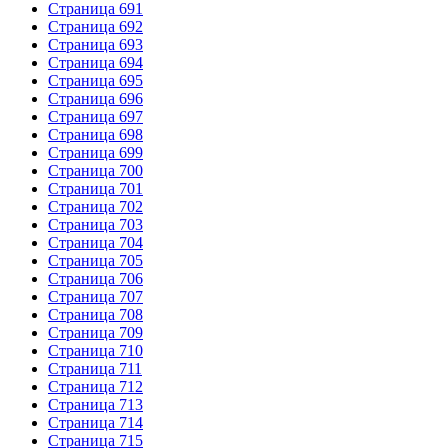
Страница 691
Страница 692
Страница 693
Страница 694
Страница 695
Страница 696
Страница 697
Страница 698
Страница 699
Страница 700
Страница 701
Страница 702
Страница 703
Страница 704
Страница 705
Страница 706
Страница 707
Страница 708
Страница 709
Страница 710
Страница 711
Страница 712
Страница 713
Страница 714
Страница 715