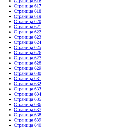
Страница 616
Страница 617
Страница 618
Страница 619
Страница 620
Страница 621
Страница 622
Страница 623
Страница 624
Страница 625
Страница 626
Страница 627
Страница 628
Страница 629
Страница 630
Страница 631
Страница 632
Страница 633
Страница 634
Страница 635
Страница 636
Страница 637
Страница 638
Страница 639
Страница 640