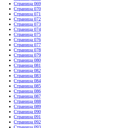
Страница 069
Страница 070
Страница 071
Страница 072
Страница 073
Страница 074
Страница 075
Страница 076
Страница 077
Страница 078
Страница 079
Страница 080
Страница 081
Страница 082
Страница 083
Страница 084
Страница 085
Страница 086
Страница 087
Страница 088
Страница 089
Страница 090
Страница 091
Страница 092
Страница 093