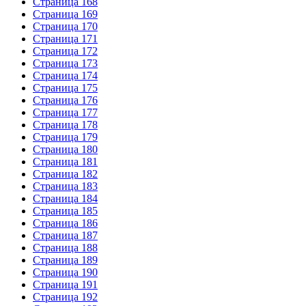
Страница 168
Страница 169
Страница 170
Страница 171
Страница 172
Страница 173
Страница 174
Страница 175
Страница 176
Страница 177
Страница 178
Страница 179
Страница 180
Страница 181
Страница 182
Страница 183
Страница 184
Страница 185
Страница 186
Страница 187
Страница 188
Страница 189
Страница 190
Страница 191
Страница 192