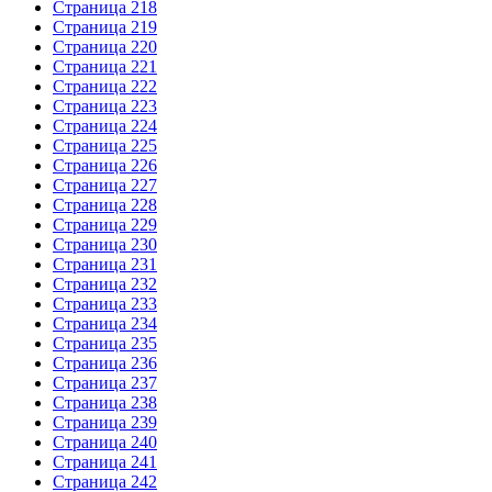
Страница 218
Страница 219
Страница 220
Страница 221
Страница 222
Страница 223
Страница 224
Страница 225
Страница 226
Страница 227
Страница 228
Страница 229
Страница 230
Страница 231
Страница 232
Страница 233
Страница 234
Страница 235
Страница 236
Страница 237
Страница 238
Страница 239
Страница 240
Страница 241
Страница 242