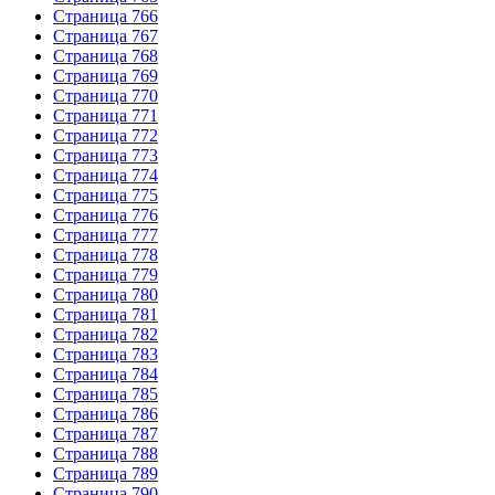
Страница 766
Страница 767
Страница 768
Страница 769
Страница 770
Страница 771
Страница 772
Страница 773
Страница 774
Страница 775
Страница 776
Страница 777
Страница 778
Страница 779
Страница 780
Страница 781
Страница 782
Страница 783
Страница 784
Страница 785
Страница 786
Страница 787
Страница 788
Страница 789
Страница 790