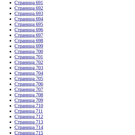
Страница 691
Страница 692
Страница 693
Страница 694
Страница 695
Страница 696
Страница 697
Страница 698
Страница 699
Страница 700
Страница 701
Страница 702
Страница 703
Страница 704
Страница 705
Страница 706
Страница 707
Страница 708
Страница 709
Страница 710
Страница 711
Страница 712
Страница 713
Страница 714
Страница 715