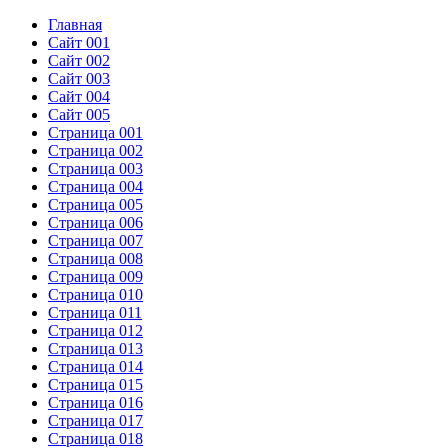
Главная
Сайт 001
Сайт 002
Сайт 003
Сайт 004
Сайт 005
Страница 001
Страница 002
Страница 003
Страница 004
Страница 005
Страница 006
Страница 007
Страница 008
Страница 009
Страница 010
Страница 011
Страница 012
Страница 013
Страница 014
Страница 015
Страница 016
Страница 017
Страница 018