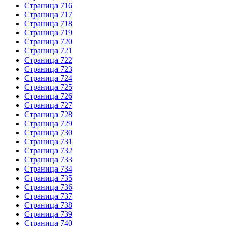
Страница 716
Страница 717
Страница 718
Страница 719
Страница 720
Страница 721
Страница 722
Страница 723
Страница 724
Страница 725
Страница 726
Страница 727
Страница 728
Страница 729
Страница 730
Страница 731
Страница 732
Страница 733
Страница 734
Страница 735
Страница 736
Страница 737
Страница 738
Страница 739
Страница 740