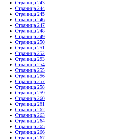
Страница 243
Страница 244
Страница 245
Страница 246
Страница 247
Страница 248
Страница 249
Страница 250
Страница 251
Страница 252
Страница 253
Страница 254
Страница 255
Страница 256
Страница 257
Страница 258
Страница 259
Страница 260
Страница 261
Страница 262
Страница 263
Страница 264
Страница 265
Страница 266
Страница 267