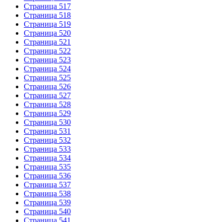
Страница 517
Страница 518
Страница 519
Страница 520
Страница 521
Страница 522
Страница 523
Страница 524
Страница 525
Страница 526
Страница 527
Страница 528
Страница 529
Страница 530
Страница 531
Страница 532
Страница 533
Страница 534
Страница 535
Страница 536
Страница 537
Страница 538
Страница 539
Страница 540
Страница 541