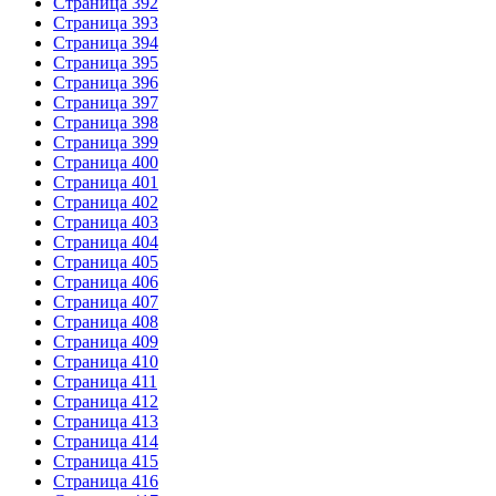
Страница 392
Страница 393
Страница 394
Страница 395
Страница 396
Страница 397
Страница 398
Страница 399
Страница 400
Страница 401
Страница 402
Страница 403
Страница 404
Страница 405
Страница 406
Страница 407
Страница 408
Страница 409
Страница 410
Страница 411
Страница 412
Страница 413
Страница 414
Страница 415
Страница 416