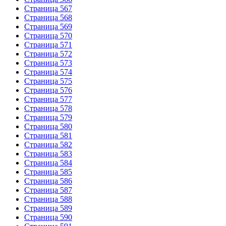
Страница 567
Страница 568
Страница 569
Страница 570
Страница 571
Страница 572
Страница 573
Страница 574
Страница 575
Страница 576
Страница 577
Страница 578
Страница 579
Страница 580
Страница 581
Страница 582
Страница 583
Страница 584
Страница 585
Страница 586
Страница 587
Страница 588
Страница 589
Страница 590