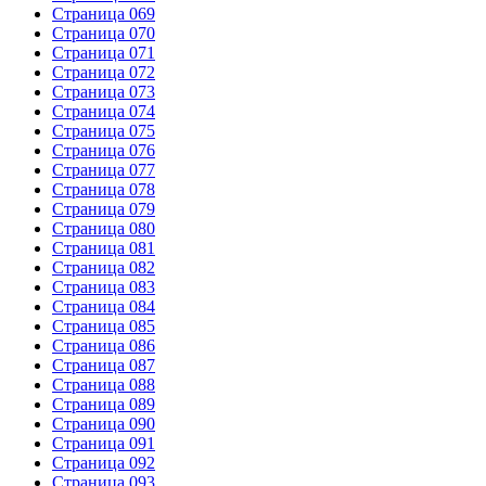
Страница 069
Страница 070
Страница 071
Страница 072
Страница 073
Страница 074
Страница 075
Страница 076
Страница 077
Страница 078
Страница 079
Страница 080
Страница 081
Страница 082
Страница 083
Страница 084
Страница 085
Страница 086
Страница 087
Страница 088
Страница 089
Страница 090
Страница 091
Страница 092
Страница 093