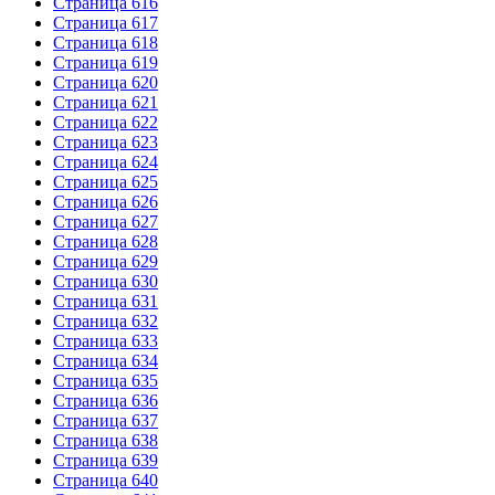
Страница 616
Страница 617
Страница 618
Страница 619
Страница 620
Страница 621
Страница 622
Страница 623
Страница 624
Страница 625
Страница 626
Страница 627
Страница 628
Страница 629
Страница 630
Страница 631
Страница 632
Страница 633
Страница 634
Страница 635
Страница 636
Страница 637
Страница 638
Страница 639
Страница 640