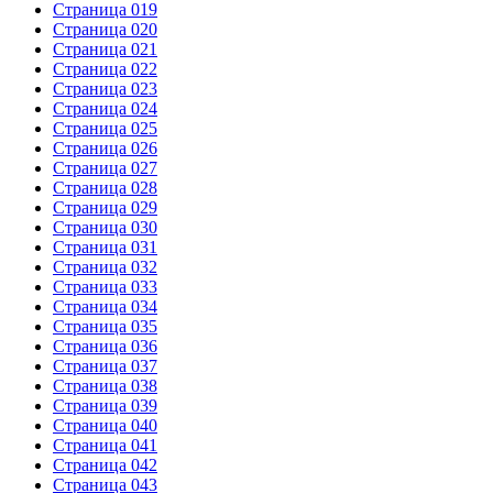
Страница 019
Страница 020
Страница 021
Страница 022
Страница 023
Страница 024
Страница 025
Страница 026
Страница 027
Страница 028
Страница 029
Страница 030
Страница 031
Страница 032
Страница 033
Страница 034
Страница 035
Страница 036
Страница 037
Страница 038
Страница 039
Страница 040
Страница 041
Страница 042
Страница 043