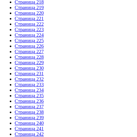
Страница 218
Страница 219
Страница 220
Страница 221
Страница 222
Страница 223
Страница 224
Страница 225
Страница 226
Страница 227
Страница 228
Страница 229
Страница 230
Страница 231
Страница 232
Страница 233
Страница 234
Страница 235
Страница 236
Страница 237
Страница 238
Страница 239
Страница 240
Страница 241
Страница 242