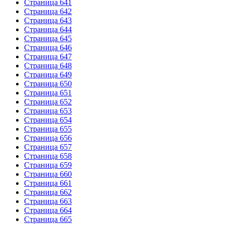
Страница 641
Страница 642
Страница 643
Страница 644
Страница 645
Страница 646
Страница 647
Страница 648
Страница 649
Страница 650
Страница 651
Страница 652
Страница 653
Страница 654
Страница 655
Страница 656
Страница 657
Страница 658
Страница 659
Страница 660
Страница 661
Страница 662
Страница 663
Страница 664
Страница 665