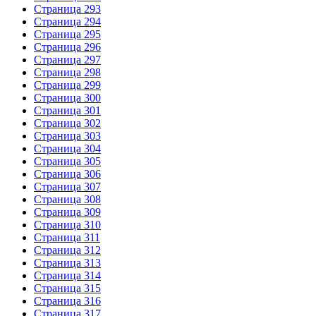
Страница 293
Страница 294
Страница 295
Страница 296
Страница 297
Страница 298
Страница 299
Страница 300
Страница 301
Страница 302
Страница 303
Страница 304
Страница 305
Страница 306
Страница 307
Страница 308
Страница 309
Страница 310
Страница 311
Страница 312
Страница 313
Страница 314
Страница 315
Страница 316
Страница 317