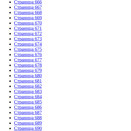
Страница 666
Страница 667
Страница 668
Страница 669
Страница 670
Страница 671
Страница 672
Страница 673
Страница 674
Страница 675
Страница 676
Страница 677
Страница 678
Страница 679
Страница 680
Страница 681
Страница 682
Страница 683
Страница 684
Страница 685
Страница 686
Страница 687
Страница 688
Страница 689
Страница 690