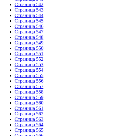
Страница 542
Страница 543
Страница 544
Страница 545
Страница 546
Страница 547
Страница 548
Страница 549
Страница 550
Страница 551
Страница 552
Страница 553
Страница 554
Страница 555
Страница 556
Страница 557
Страница 558
Страница 559
Страница 560
Страница 561
Страница 562
Страница 563
Страница 564
Страница 565
Страница 566