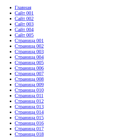
Главная
Сайт 001
Сайт 002
Сайт 003
Сайт 004
Сайт 005
Страница 001
Страница 002
Страница 003
Страница 004
Страница 005
Страница 006
Страница 007
Страница 008
Страница 009
Страница 010
Страница 011
Страница 012
Страница 013
Страница 014
Страница 015
Страница 016
Страница 017
Страница 018