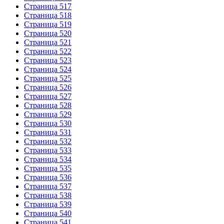
Страница 517
Страница 518
Страница 519
Страница 520
Страница 521
Страница 522
Страница 523
Страница 524
Страница 525
Страница 526
Страница 527
Страница 528
Страница 529
Страница 530
Страница 531
Страница 532
Страница 533
Страница 534
Страница 535
Страница 536
Страница 537
Страница 538
Страница 539
Страница 540
Страница 541