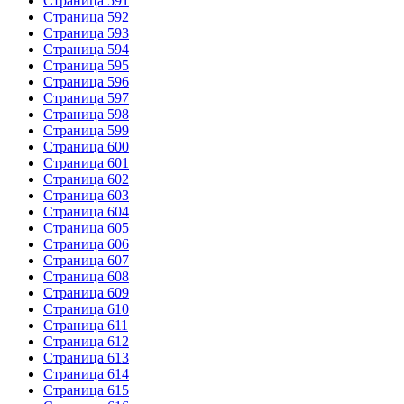
Страница 591
Страница 592
Страница 593
Страница 594
Страница 595
Страница 596
Страница 597
Страница 598
Страница 599
Страница 600
Страница 601
Страница 602
Страница 603
Страница 604
Страница 605
Страница 606
Страница 607
Страница 608
Страница 609
Страница 610
Страница 611
Страница 612
Страница 613
Страница 614
Страница 615