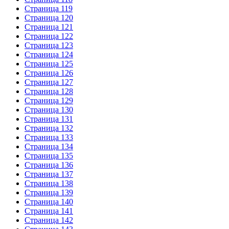
Страница 119
Страница 120
Страница 121
Страница 122
Страница 123
Страница 124
Страница 125
Страница 126
Страница 127
Страница 128
Страница 129
Страница 130
Страница 131
Страница 132
Страница 133
Страница 134
Страница 135
Страница 136
Страница 137
Страница 138
Страница 139
Страница 140
Страница 141
Страница 142