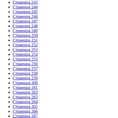
Страница 243
Страница 244
Страница 245
Страница 246
Страница 247
Страница 248
Страница 249
Страница 250
Страница 251
Страница 252
Страница 253
Страница 254
Страница 255
Страница 256
Страница 257
Страница 258
Страница 259
Страница 260
Страница 261
Страница 262
Страница 263
Страница 264
Страница 265
Страница 266
Страница 267