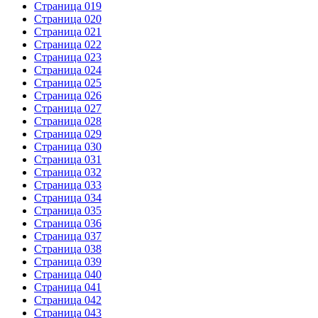
Страница 019
Страница 020
Страница 021
Страница 022
Страница 023
Страница 024
Страница 025
Страница 026
Страница 027
Страница 028
Страница 029
Страница 030
Страница 031
Страница 032
Страница 033
Страница 034
Страница 035
Страница 036
Страница 037
Страница 038
Страница 039
Страница 040
Страница 041
Страница 042
Страница 043