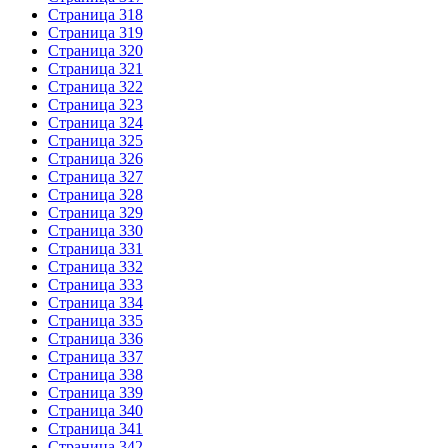
Страница 318
Страница 319
Страница 320
Страница 321
Страница 322
Страница 323
Страница 324
Страница 325
Страница 326
Страница 327
Страница 328
Страница 329
Страница 330
Страница 331
Страница 332
Страница 333
Страница 334
Страница 335
Страница 336
Страница 337
Страница 338
Страница 339
Страница 340
Страница 341
Страница 342