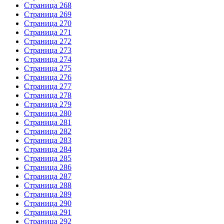
Страница 268
Страница 269
Страница 270
Страница 271
Страница 272
Страница 273
Страница 274
Страница 275
Страница 276
Страница 277
Страница 278
Страница 279
Страница 280
Страница 281
Страница 282
Страница 283
Страница 284
Страница 285
Страница 286
Страница 287
Страница 288
Страница 289
Страница 290
Страница 291
Страница 292