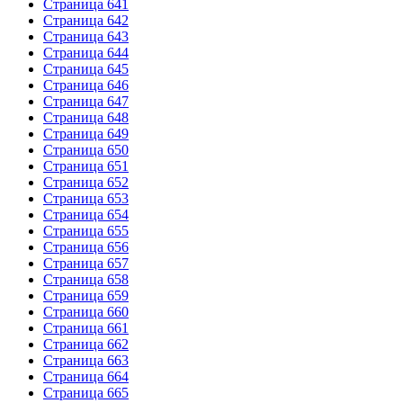
Страница 641
Страница 642
Страница 643
Страница 644
Страница 645
Страница 646
Страница 647
Страница 648
Страница 649
Страница 650
Страница 651
Страница 652
Страница 653
Страница 654
Страница 655
Страница 656
Страница 657
Страница 658
Страница 659
Страница 660
Страница 661
Страница 662
Страница 663
Страница 664
Страница 665