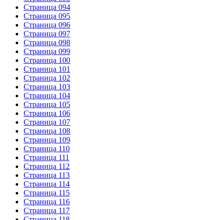
Страница 094
Страница 095
Страница 096
Страница 097
Страница 098
Страница 099
Страница 100
Страница 101
Страница 102
Страница 103
Страница 104
Страница 105
Страница 106
Страница 107
Страница 108
Страница 109
Страница 110
Страница 111
Страница 112
Страница 113
Страница 114
Страница 115
Страница 116
Страница 117
Страница 118