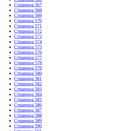
Страница 567
Страница 568
Страница 569
Страница 570
Страница 571
Страница 572
Страница 573
Страница 574
Страница 575
Страница 576
Страница 577
Страница 578
Страница 579
Страница 580
Страница 581
Страница 582
Страница 583
Страница 584
Страница 585
Страница 586
Страница 587
Страница 588
Страница 589
Страница 590