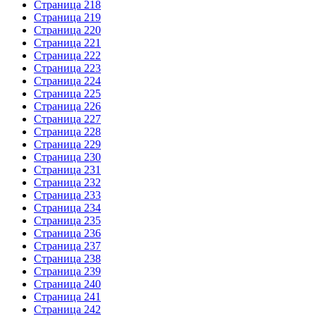
Страница 218
Страница 219
Страница 220
Страница 221
Страница 222
Страница 223
Страница 224
Страница 225
Страница 226
Страница 227
Страница 228
Страница 229
Страница 230
Страница 231
Страница 232
Страница 233
Страница 234
Страница 235
Страница 236
Страница 237
Страница 238
Страница 239
Страница 240
Страница 241
Страница 242