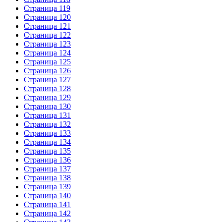
Страница 119
Страница 120
Страница 121
Страница 122
Страница 123
Страница 124
Страница 125
Страница 126
Страница 127
Страница 128
Страница 129
Страница 130
Страница 131
Страница 132
Страница 133
Страница 134
Страница 135
Страница 136
Страница 137
Страница 138
Страница 139
Страница 140
Страница 141
Страница 142