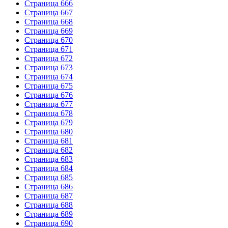
Страница 666
Страница 667
Страница 668
Страница 669
Страница 670
Страница 671
Страница 672
Страница 673
Страница 674
Страница 675
Страница 676
Страница 677
Страница 678
Страница 679
Страница 680
Страница 681
Страница 682
Страница 683
Страница 684
Страница 685
Страница 686
Страница 687
Страница 688
Страница 689
Страница 690