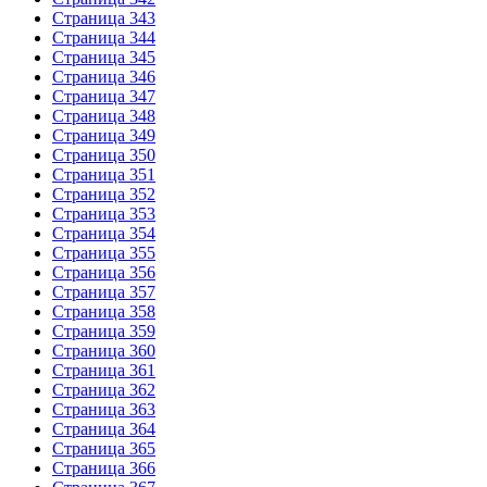
Страница 343
Страница 344
Страница 345
Страница 346
Страница 347
Страница 348
Страница 349
Страница 350
Страница 351
Страница 352
Страница 353
Страница 354
Страница 355
Страница 356
Страница 357
Страница 358
Страница 359
Страница 360
Страница 361
Страница 362
Страница 363
Страница 364
Страница 365
Страница 366