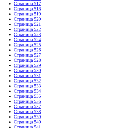
Страница 517
Страница 518
Страница 519
Страница 520
Страница 521
Страница 522
Страница 523
Страница 524
Страница 525
Страница 526
Страница 527
Страница 528
Страница 529
Страница 530
Страница 531
Страница 532
Страница 533
Страница 534
Страница 535
Страница 536
Страница 537
Страница 538
Страница 539
Страница 540
Страница 541