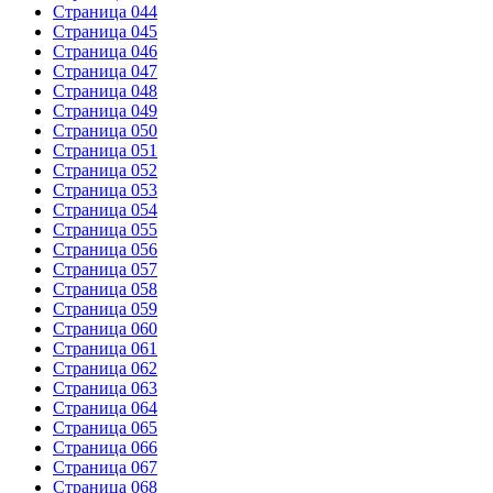
Страница 044
Страница 045
Страница 046
Страница 047
Страница 048
Страница 049
Страница 050
Страница 051
Страница 052
Страница 053
Страница 054
Страница 055
Страница 056
Страница 057
Страница 058
Страница 059
Страница 060
Страница 061
Страница 062
Страница 063
Страница 064
Страница 065
Страница 066
Страница 067
Страница 068