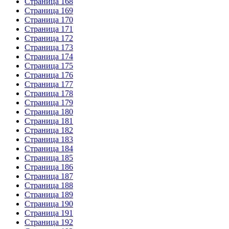
Страница 168
Страница 169
Страница 170
Страница 171
Страница 172
Страница 173
Страница 174
Страница 175
Страница 176
Страница 177
Страница 178
Страница 179
Страница 180
Страница 181
Страница 182
Страница 183
Страница 184
Страница 185
Страница 186
Страница 187
Страница 188
Страница 189
Страница 190
Страница 191
Страница 192