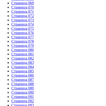
Страница 069
Страница 070
Страница 071
Страница 072
Страница 073
Страница 074
Страница 075
Страница 076
Страница 077
Страница 078
Страница 079
Страница 080
Страница 081
Страница 082
Страница 083
Страница 084
Страница 085
Страница 086
Страница 087
Страница 088
Страница 089
Страница 090
Страница 091
Страница 092
Страница 093