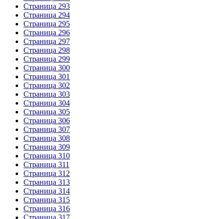
Страница 293
Страница 294
Страница 295
Страница 296
Страница 297
Страница 298
Страница 299
Страница 300
Страница 301
Страница 302
Страница 303
Страница 304
Страница 305
Страница 306
Страница 307
Страница 308
Страница 309
Страница 310
Страница 311
Страница 312
Страница 313
Страница 314
Страница 315
Страница 316
Страница 317