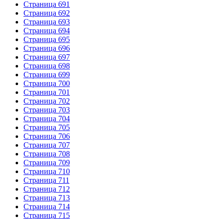
Страница 691
Страница 692
Страница 693
Страница 694
Страница 695
Страница 696
Страница 697
Страница 698
Страница 699
Страница 700
Страница 701
Страница 702
Страница 703
Страница 704
Страница 705
Страница 706
Страница 707
Страница 708
Страница 709
Страница 710
Страница 711
Страница 712
Страница 713
Страница 714
Страница 715