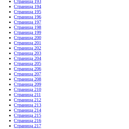
Страница 193
Страница 194
Страница 195
Страница 196
Страница 197
Страница 198
Страница 199
Страница 200
Страница 201
Страница 202
Страница 203
Страница 204
Страница 205
Страница 206
Страница 207
Страница 208
Страница 209
Страница 210
Страница 211
Страница 212
Страница 213
Страница 214
Страница 215
Страница 216
Страница 217