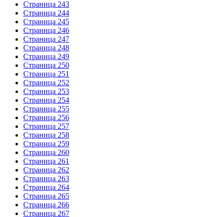
Страница 243
Страница 244
Страница 245
Страница 246
Страница 247
Страница 248
Страница 249
Страница 250
Страница 251
Страница 252
Страница 253
Страница 254
Страница 255
Страница 256
Страница 257
Страница 258
Страница 259
Страница 260
Страница 261
Страница 262
Страница 263
Страница 264
Страница 265
Страница 266
Страница 267