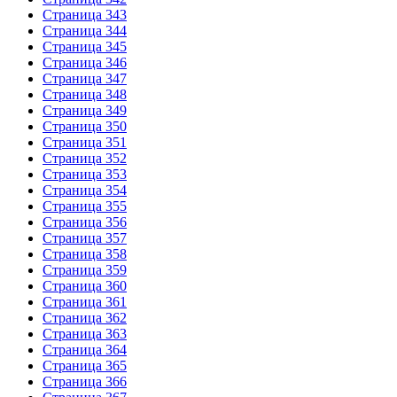
Страница 343
Страница 344
Страница 345
Страница 346
Страница 347
Страница 348
Страница 349
Страница 350
Страница 351
Страница 352
Страница 353
Страница 354
Страница 355
Страница 356
Страница 357
Страница 358
Страница 359
Страница 360
Страница 361
Страница 362
Страница 363
Страница 364
Страница 365
Страница 366