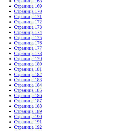
Страница 168
Страница 169
Страница 170
Страница 171
Страница 172
Страница 173
Страница 174
Страница 175
Страница 176
Страница 177
Страница 178
Страница 179
Страница 180
Страница 181
Страница 182
Страница 183
Страница 184
Страница 185
Страница 186
Страница 187
Страница 188
Страница 189
Страница 190
Страница 191
Страница 192