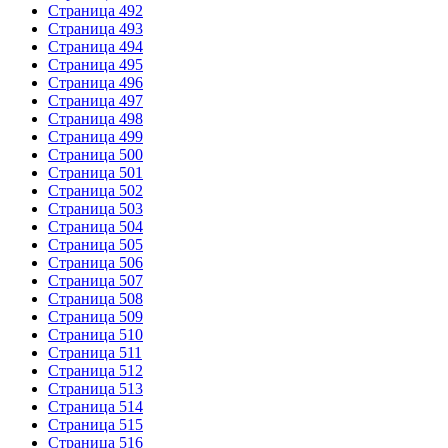
Страница 492
Страница 493
Страница 494
Страница 495
Страница 496
Страница 497
Страница 498
Страница 499
Страница 500
Страница 501
Страница 502
Страница 503
Страница 504
Страница 505
Страница 506
Страница 507
Страница 508
Страница 509
Страница 510
Страница 511
Страница 512
Страница 513
Страница 514
Страница 515
Страница 516