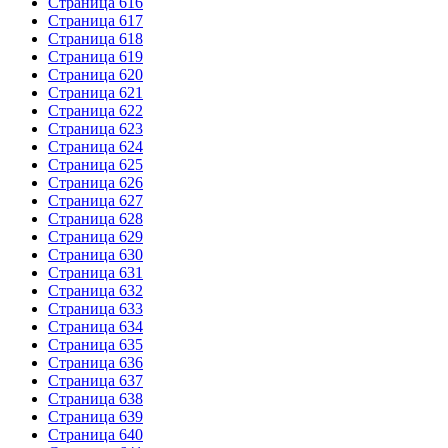
Страница 616
Страница 617
Страница 618
Страница 619
Страница 620
Страница 621
Страница 622
Страница 623
Страница 624
Страница 625
Страница 626
Страница 627
Страница 628
Страница 629
Страница 630
Страница 631
Страница 632
Страница 633
Страница 634
Страница 635
Страница 636
Страница 637
Страница 638
Страница 639
Страница 640