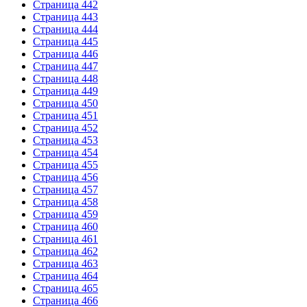
Страница 442
Страница 443
Страница 444
Страница 445
Страница 446
Страница 447
Страница 448
Страница 449
Страница 450
Страница 451
Страница 452
Страница 453
Страница 454
Страница 455
Страница 456
Страница 457
Страница 458
Страница 459
Страница 460
Страница 461
Страница 462
Страница 463
Страница 464
Страница 465
Страница 466