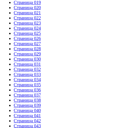
Страница 019
Страница 020
Страница 021
Страница 022
Страница 023
Страница 024
Страница 025
Страница 026
Страница 027
Страница 028
Страница 029
Страница 030
Страница 031
Страница 032
Страница 033
Страница 034
Страница 035
Страница 036
Страница 037
Страница 038
Страница 039
Страница 040
Страница 041
Страница 042
Страница 043