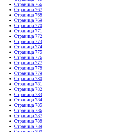
Страница 766
Страница 767
Страница 768
Страница 769
Страница 770
Страница 771
Страница 772
Страница 773
Страница 774
Страница 775
Страница 776
Страница 777
Страница 778
Страница 779
Страница 780
Страница 781
Страница 782
Страница 783
Страница 784
Страница 785
Страница 786
Страница 787
Страница 788
Страница 789
Страница 790