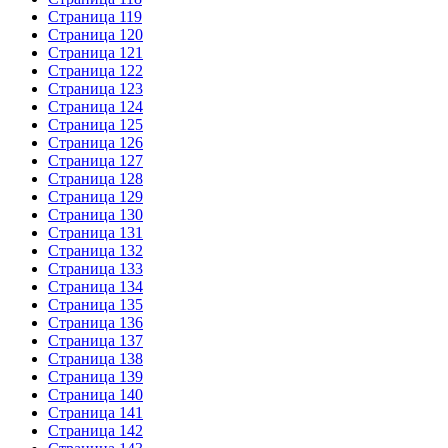
Страница 119
Страница 120
Страница 121
Страница 122
Страница 123
Страница 124
Страница 125
Страница 126
Страница 127
Страница 128
Страница 129
Страница 130
Страница 131
Страница 132
Страница 133
Страница 134
Страница 135
Страница 136
Страница 137
Страница 138
Страница 139
Страница 140
Страница 141
Страница 142