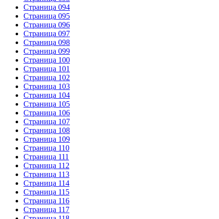
Страница 094
Страница 095
Страница 096
Страница 097
Страница 098
Страница 099
Страница 100
Страница 101
Страница 102
Страница 103
Страница 104
Страница 105
Страница 106
Страница 107
Страница 108
Страница 109
Страница 110
Страница 111
Страница 112
Страница 113
Страница 114
Страница 115
Страница 116
Страница 117
Страница 118