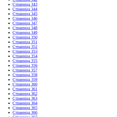
Страница 343
Страница 344
Страница 345
Страница 346
Страница 347
Страница 348
Страница 349
Страница 350
Страница 351
Страница 352
Страница 353
Страница 354
Страница 355
Страница 356
Страница 357
Страница 358
Страница 359
Страница 360
Страница 361
Страница 362
Страница 363
Страница 364
Страница 365
Страница 366