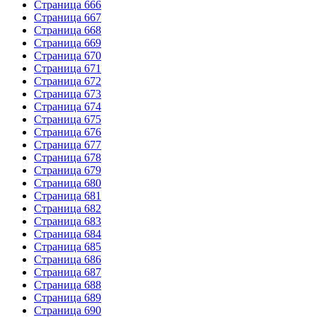
Страница 666
Страница 667
Страница 668
Страница 669
Страница 670
Страница 671
Страница 672
Страница 673
Страница 674
Страница 675
Страница 676
Страница 677
Страница 678
Страница 679
Страница 680
Страница 681
Страница 682
Страница 683
Страница 684
Страница 685
Страница 686
Страница 687
Страница 688
Страница 689
Страница 690