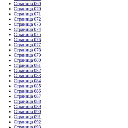
Страница 069
Страница 070
Страница 071
Страница 072
Страница 073
Страница 074
Страница 075
Страница 076
Страница 077
Страница 078
Страница 079
Страница 080
Страница 081
Страница 082
Страница 083
Страница 084
Страница 085
Страница 086
Страница 087
Страница 088
Страница 089
Страница 090
Страница 091
Страница 092
Страница 093