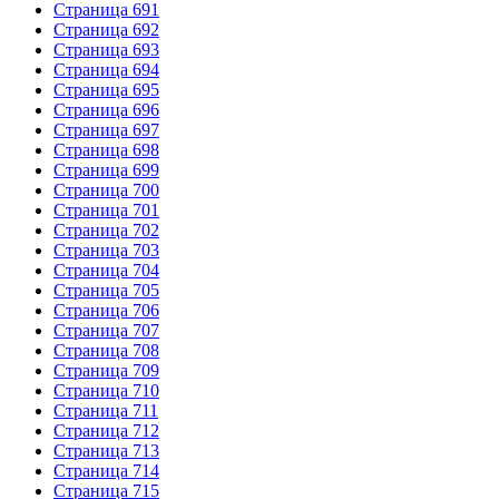
Страница 691
Страница 692
Страница 693
Страница 694
Страница 695
Страница 696
Страница 697
Страница 698
Страница 699
Страница 700
Страница 701
Страница 702
Страница 703
Страница 704
Страница 705
Страница 706
Страница 707
Страница 708
Страница 709
Страница 710
Страница 711
Страница 712
Страница 713
Страница 714
Страница 715