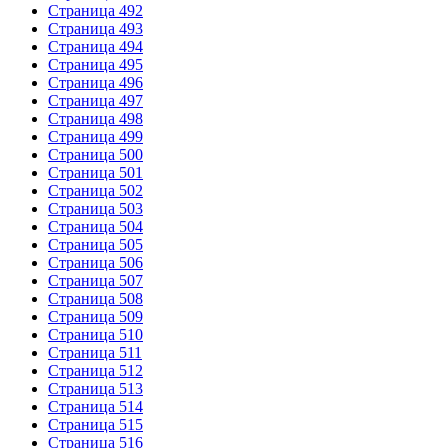
Страница 492
Страница 493
Страница 494
Страница 495
Страница 496
Страница 497
Страница 498
Страница 499
Страница 500
Страница 501
Страница 502
Страница 503
Страница 504
Страница 505
Страница 506
Страница 507
Страница 508
Страница 509
Страница 510
Страница 511
Страница 512
Страница 513
Страница 514
Страница 515
Страница 516