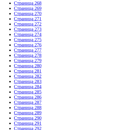
Страница 268
Страница 269
Страница 270
Страница 271
Страница 272
Страница 273
Страница 274
Страница 275
Страница 276
Страница 277
Страница 278
Страница 279
Страница 280
Страница 281
Страница 282
Страница 283
Страница 284
Страница 285
Страница 286
Страница 287
Страница 288
Страница 289
Страница 290
Страница 291
Страница 292