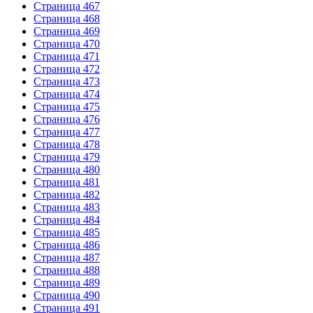
Страница 467
Страница 468
Страница 469
Страница 470
Страница 471
Страница 472
Страница 473
Страница 474
Страница 475
Страница 476
Страница 477
Страница 478
Страница 479
Страница 480
Страница 481
Страница 482
Страница 483
Страница 484
Страница 485
Страница 486
Страница 487
Страница 488
Страница 489
Страница 490
Страница 491