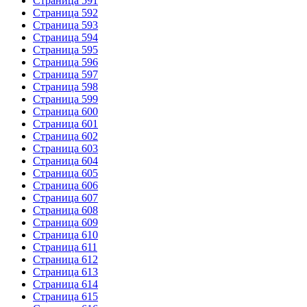
Страница 591
Страница 592
Страница 593
Страница 594
Страница 595
Страница 596
Страница 597
Страница 598
Страница 599
Страница 600
Страница 601
Страница 602
Страница 603
Страница 604
Страница 605
Страница 606
Страница 607
Страница 608
Страница 609
Страница 610
Страница 611
Страница 612
Страница 613
Страница 614
Страница 615