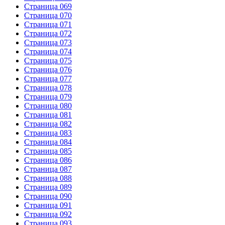
Страница 069
Страница 070
Страница 071
Страница 072
Страница 073
Страница 074
Страница 075
Страница 076
Страница 077
Страница 078
Страница 079
Страница 080
Страница 081
Страница 082
Страница 083
Страница 084
Страница 085
Страница 086
Страница 087
Страница 088
Страница 089
Страница 090
Страница 091
Страница 092
Страница 093