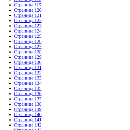
Страница 119
Страница 120
Страница 121
Страница 122
Страница 123
Страница 124
Страница 125
Страница 126
Страница 127
Страница 128
Страница 129
Страница 130
Страница 131
Страница 132
Страница 133
Страница 134
Страница 135
Страница 136
Страница 137
Страница 138
Страница 139
Страница 140
Страница 141
Страница 142