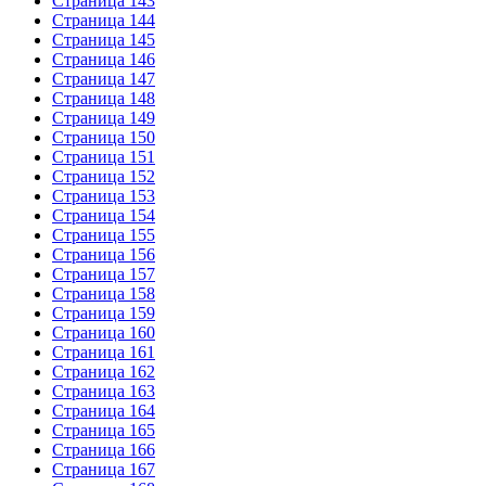
Страница 143
Страница 144
Страница 145
Страница 146
Страница 147
Страница 148
Страница 149
Страница 150
Страница 151
Страница 152
Страница 153
Страница 154
Страница 155
Страница 156
Страница 157
Страница 158
Страница 159
Страница 160
Страница 161
Страница 162
Страница 163
Страница 164
Страница 165
Страница 166
Страница 167