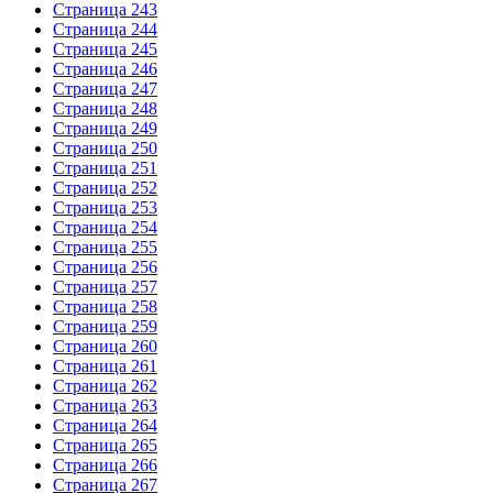
Страница 243
Страница 244
Страница 245
Страница 246
Страница 247
Страница 248
Страница 249
Страница 250
Страница 251
Страница 252
Страница 253
Страница 254
Страница 255
Страница 256
Страница 257
Страница 258
Страница 259
Страница 260
Страница 261
Страница 262
Страница 263
Страница 264
Страница 265
Страница 266
Страница 267