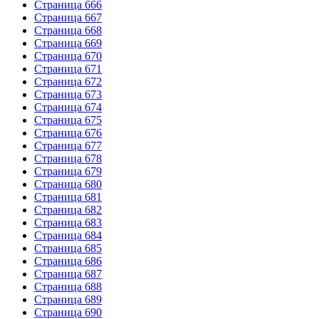
Страница 666
Страница 667
Страница 668
Страница 669
Страница 670
Страница 671
Страница 672
Страница 673
Страница 674
Страница 675
Страница 676
Страница 677
Страница 678
Страница 679
Страница 680
Страница 681
Страница 682
Страница 683
Страница 684
Страница 685
Страница 686
Страница 687
Страница 688
Страница 689
Страница 690