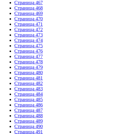
Страница 467
Страница 468
Страница 469
Страница 470
Страница 471
Страница 472
Страница 473
Страница 474
Страница 475
Страница 476
Страница 477
Страница 478
Страница 479
Страница 480
Страница 481
Страница 482
Страница 483
Страница 484
Страница 485
Страница 486
Страница 487
Страница 488
Страница 489
Страница 490
Страница 491