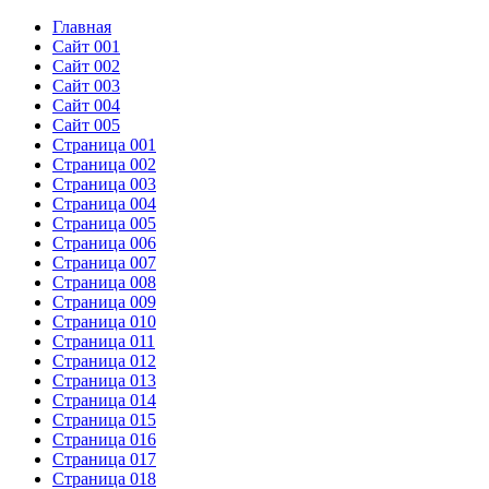
Главная
Сайт 001
Сайт 002
Сайт 003
Сайт 004
Сайт 005
Страница 001
Страница 002
Страница 003
Страница 004
Страница 005
Страница 006
Страница 007
Страница 008
Страница 009
Страница 010
Страница 011
Страница 012
Страница 013
Страница 014
Страница 015
Страница 016
Страница 017
Страница 018