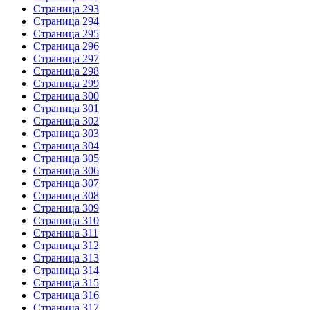
Страница 293
Страница 294
Страница 295
Страница 296
Страница 297
Страница 298
Страница 299
Страница 300
Страница 301
Страница 302
Страница 303
Страница 304
Страница 305
Страница 306
Страница 307
Страница 308
Страница 309
Страница 310
Страница 311
Страница 312
Страница 313
Страница 314
Страница 315
Страница 316
Страница 317