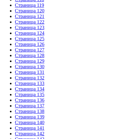
Страница 119
Страница 120
Страница 121
Страница 122
Страница 123
Страница 124
Страница 125
Страница 126
Страница 127
Страница 128
Страница 129
Страница 130
Страница 131
Страница 132
Страница 133
Страница 134
Страница 135
Страница 136
Страница 137
Страница 138
Страница 139
Страница 140
Страница 141
Страница 142