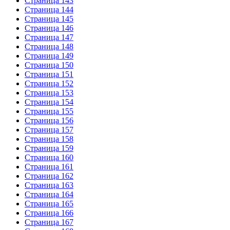
Страница 143
Страница 144
Страница 145
Страница 146
Страница 147
Страница 148
Страница 149
Страница 150
Страница 151
Страница 152
Страница 153
Страница 154
Страница 155
Страница 156
Страница 157
Страница 158
Страница 159
Страница 160
Страница 161
Страница 162
Страница 163
Страница 164
Страница 165
Страница 166
Страница 167