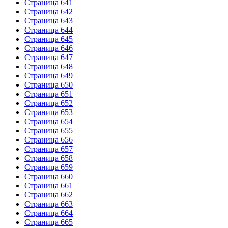
Страница 641
Страница 642
Страница 643
Страница 644
Страница 645
Страница 646
Страница 647
Страница 648
Страница 649
Страница 650
Страница 651
Страница 652
Страница 653
Страница 654
Страница 655
Страница 656
Страница 657
Страница 658
Страница 659
Страница 660
Страница 661
Страница 662
Страница 663
Страница 664
Страница 665