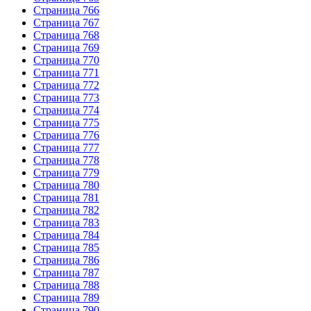
Страница 766
Страница 767
Страница 768
Страница 769
Страница 770
Страница 771
Страница 772
Страница 773
Страница 774
Страница 775
Страница 776
Страница 777
Страница 778
Страница 779
Страница 780
Страница 781
Страница 782
Страница 783
Страница 784
Страница 785
Страница 786
Страница 787
Страница 788
Страница 789
Страница 790