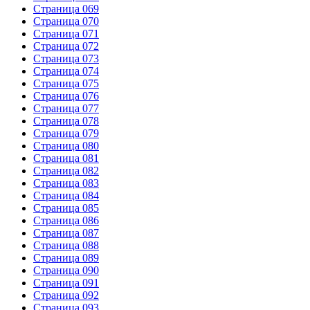
Страница 069
Страница 070
Страница 071
Страница 072
Страница 073
Страница 074
Страница 075
Страница 076
Страница 077
Страница 078
Страница 079
Страница 080
Страница 081
Страница 082
Страница 083
Страница 084
Страница 085
Страница 086
Страница 087
Страница 088
Страница 089
Страница 090
Страница 091
Страница 092
Страница 093