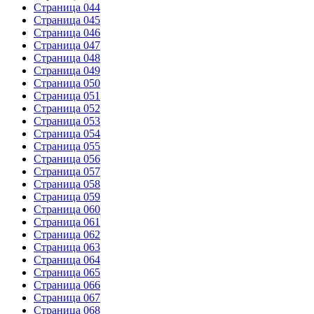
Страница 044
Страница 045
Страница 046
Страница 047
Страница 048
Страница 049
Страница 050
Страница 051
Страница 052
Страница 053
Страница 054
Страница 055
Страница 056
Страница 057
Страница 058
Страница 059
Страница 060
Страница 061
Страница 062
Страница 063
Страница 064
Страница 065
Страница 066
Страница 067
Страница 068