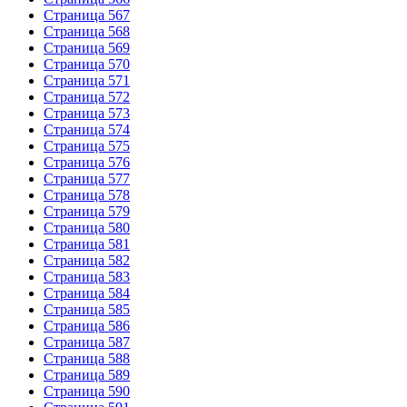
Страница 567
Страница 568
Страница 569
Страница 570
Страница 571
Страница 572
Страница 573
Страница 574
Страница 575
Страница 576
Страница 577
Страница 578
Страница 579
Страница 580
Страница 581
Страница 582
Страница 583
Страница 584
Страница 585
Страница 586
Страница 587
Страница 588
Страница 589
Страница 590