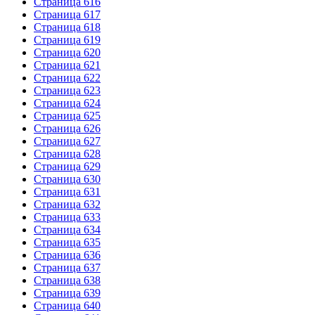
Страница 616
Страница 617
Страница 618
Страница 619
Страница 620
Страница 621
Страница 622
Страница 623
Страница 624
Страница 625
Страница 626
Страница 627
Страница 628
Страница 629
Страница 630
Страница 631
Страница 632
Страница 633
Страница 634
Страница 635
Страница 636
Страница 637
Страница 638
Страница 639
Страница 640