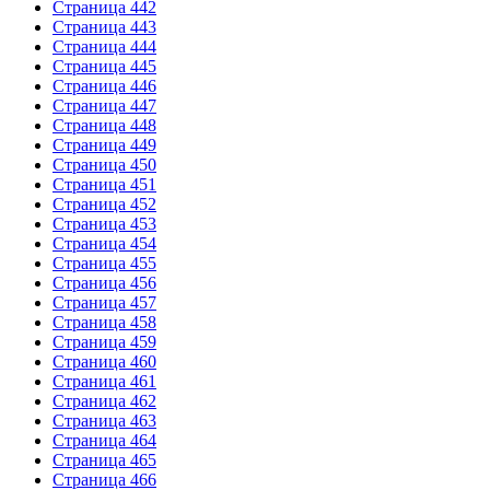
Страница 442
Страница 443
Страница 444
Страница 445
Страница 446
Страница 447
Страница 448
Страница 449
Страница 450
Страница 451
Страница 452
Страница 453
Страница 454
Страница 455
Страница 456
Страница 457
Страница 458
Страница 459
Страница 460
Страница 461
Страница 462
Страница 463
Страница 464
Страница 465
Страница 466