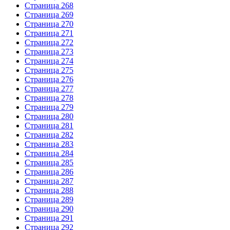
Страница 268
Страница 269
Страница 270
Страница 271
Страница 272
Страница 273
Страница 274
Страница 275
Страница 276
Страница 277
Страница 278
Страница 279
Страница 280
Страница 281
Страница 282
Страница 283
Страница 284
Страница 285
Страница 286
Страница 287
Страница 288
Страница 289
Страница 290
Страница 291
Страница 292