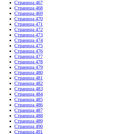
Страница 467
Страница 468
Страница 469
Страница 470
Страница 471
Страница 472
Страница 473
Страница 474
Страница 475
Страница 476
Страница 477
Страница 478
Страница 479
Страница 480
Страница 481
Страница 482
Страница 483
Страница 484
Страница 485
Страница 486
Страница 487
Страница 488
Страница 489
Страница 490
Страница 491