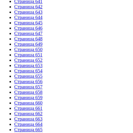
Страница 641
Страница 642
Страница 643
Страница 644
Страница 645
Страница 646
Страница 647
Страница 648
Страница 649
Страница 650
Страница 651
Страница 652
Страница 653
Страница 654
Страница 655
Страница 656
Страница 657
Страница 658
Страница 659
Страница 660
Страница 661
Страница 662
Страница 663
Страница 664
Страница 665