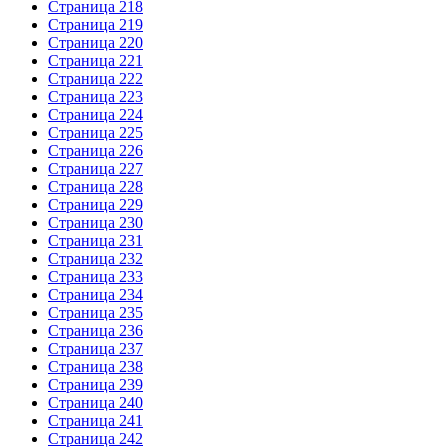
Страница 218
Страница 219
Страница 220
Страница 221
Страница 222
Страница 223
Страница 224
Страница 225
Страница 226
Страница 227
Страница 228
Страница 229
Страница 230
Страница 231
Страница 232
Страница 233
Страница 234
Страница 235
Страница 236
Страница 237
Страница 238
Страница 239
Страница 240
Страница 241
Страница 242