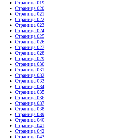
Страница 019
Страница 020
Страница 021
Страница 022
Страница 023
Страница 024
Страница 025
Страница 026
Страница 027
Страница 028
Страница 029
Страница 030
Страница 031
Страница 032
Страница 033
Страница 034
Страница 035
Страница 036
Страница 037
Страница 038
Страница 039
Страница 040
Страница 041
Страница 042
Страница 043