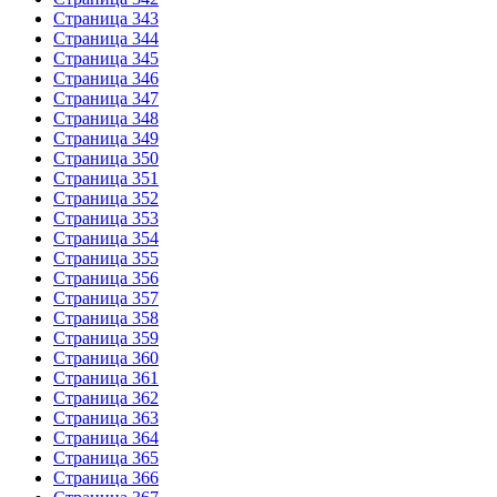
Страница 343
Страница 344
Страница 345
Страница 346
Страница 347
Страница 348
Страница 349
Страница 350
Страница 351
Страница 352
Страница 353
Страница 354
Страница 355
Страница 356
Страница 357
Страница 358
Страница 359
Страница 360
Страница 361
Страница 362
Страница 363
Страница 364
Страница 365
Страница 366