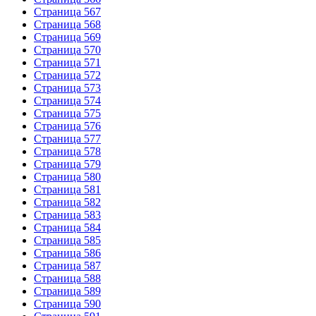
Страница 567
Страница 568
Страница 569
Страница 570
Страница 571
Страница 572
Страница 573
Страница 574
Страница 575
Страница 576
Страница 577
Страница 578
Страница 579
Страница 580
Страница 581
Страница 582
Страница 583
Страница 584
Страница 585
Страница 586
Страница 587
Страница 588
Страница 589
Страница 590