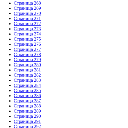
Страница 268
Страница 269
Страница 270
Страница 271
Страница 272
Страница 273
Страница 274
Страница 275
Страница 276
Страница 277
Страница 278
Страница 279
Страница 280
Страница 281
Страница 282
Страница 283
Страница 284
Страница 285
Страница 286
Страница 287
Страница 288
Страница 289
Страница 290
Страница 291
Страница 292