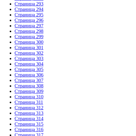
Страница 293
Страница 294
Страница 295
Страница 296
Страница 297
Страница 298
Страница 299
Страница 300
Страница 301
Страница 302
Страница 303
Страница 304
Страница 305
Страница 306
Страница 307
Страница 308
Страница 309
Страница 310
Страница 311
Страница 312
Страница 313
Страница 314
Страница 315
Страница 316
Страница 317