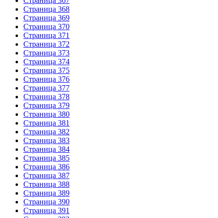
Страница 367
Страница 368
Страница 369
Страница 370
Страница 371
Страница 372
Страница 373
Страница 374
Страница 375
Страница 376
Страница 377
Страница 378
Страница 379
Страница 380
Страница 381
Страница 382
Страница 383
Страница 384
Страница 385
Страница 386
Страница 387
Страница 388
Страница 389
Страница 390
Страница 391