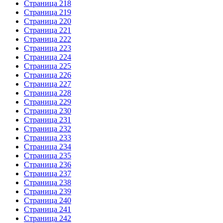
Страница 218
Страница 219
Страница 220
Страница 221
Страница 222
Страница 223
Страница 224
Страница 225
Страница 226
Страница 227
Страница 228
Страница 229
Страница 230
Страница 231
Страница 232
Страница 233
Страница 234
Страница 235
Страница 236
Страница 237
Страница 238
Страница 239
Страница 240
Страница 241
Страница 242