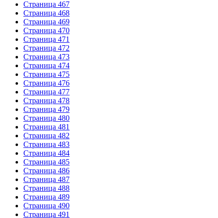
Страница 467
Страница 468
Страница 469
Страница 470
Страница 471
Страница 472
Страница 473
Страница 474
Страница 475
Страница 476
Страница 477
Страница 478
Страница 479
Страница 480
Страница 481
Страница 482
Страница 483
Страница 484
Страница 485
Страница 486
Страница 487
Страница 488
Страница 489
Страница 490
Страница 491