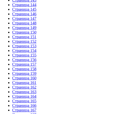
Страница 143
Страница 144
Страница 145
Страница 146
Страница 147
Страница 148
Страница 149
Страница 150
Страница 151
Страница 152
Страница 153
Страница 154
Страница 155
Страница 156
Страница 157
Страница 158
Страница 159
Страница 160
Страница 161
Страница 162
Страница 163
Страница 164
Страница 165
Страница 166
Страница 167