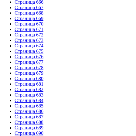
Страница 666
Страница 667
Страница 668
Страница 669
Страница 670
Страница 671
Страница 672
Страница 673
Страница 674
Страница 675
Страница 676
Страница 677
Страница 678
Страница 679
Страница 680
Страница 681
Страница 682
Страница 683
Страница 684
Страница 685
Страница 686
Страница 687
Страница 688
Страница 689
Страница 690