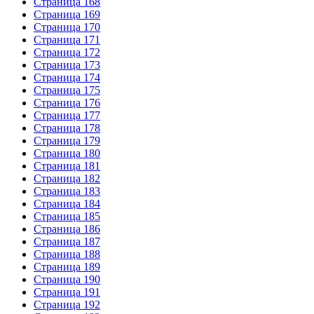
Страница 168
Страница 169
Страница 170
Страница 171
Страница 172
Страница 173
Страница 174
Страница 175
Страница 176
Страница 177
Страница 178
Страница 179
Страница 180
Страница 181
Страница 182
Страница 183
Страница 184
Страница 185
Страница 186
Страница 187
Страница 188
Страница 189
Страница 190
Страница 191
Страница 192