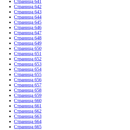
Страница 641
Страница 642
Страница 643
Страница 644
Страница 645
Страница 646
Страница 647
Страница 648
Страница 649
Страница 650
Страница 651
Страница 652
Страница 653
Страница 654
Страница 655
Страница 656
Страница 657
Страница 658
Страница 659
Страница 660
Страница 661
Страница 662
Страница 663
Страница 664
Страница 665