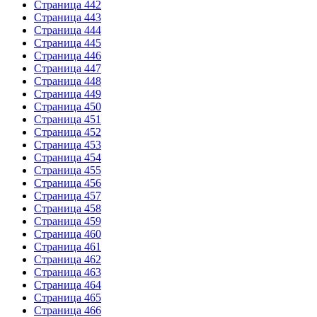
Страница 442
Страница 443
Страница 444
Страница 445
Страница 446
Страница 447
Страница 448
Страница 449
Страница 450
Страница 451
Страница 452
Страница 453
Страница 454
Страница 455
Страница 456
Страница 457
Страница 458
Страница 459
Страница 460
Страница 461
Страница 462
Страница 463
Страница 464
Страница 465
Страница 466