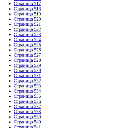
Страница 517
Страница 518
Страница 519
Страница 520
Страница 521
Страница 522
Страница 523
Страница 524
Страница 525
Страница 526
Страница 527
Страница 528
Страница 529
Страница 530
Страница 531
Страница 532
Страница 533
Страница 534
Страница 535
Страница 536
Страница 537
Страница 538
Страница 539
Страница 540
Страница 541