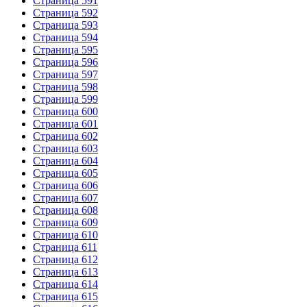
Страница 591
Страница 592
Страница 593
Страница 594
Страница 595
Страница 596
Страница 597
Страница 598
Страница 599
Страница 600
Страница 601
Страница 602
Страница 603
Страница 604
Страница 605
Страница 606
Страница 607
Страница 608
Страница 609
Страница 610
Страница 611
Страница 612
Страница 613
Страница 614
Страница 615