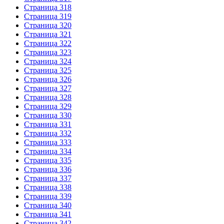
Страница 318
Страница 319
Страница 320
Страница 321
Страница 322
Страница 323
Страница 324
Страница 325
Страница 326
Страница 327
Страница 328
Страница 329
Страница 330
Страница 331
Страница 332
Страница 333
Страница 334
Страница 335
Страница 336
Страница 337
Страница 338
Страница 339
Страница 340
Страница 341
Страница 342