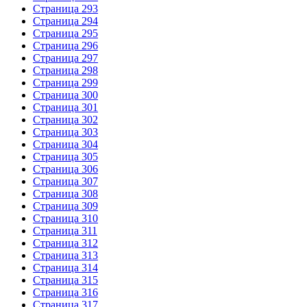
Страница 293
Страница 294
Страница 295
Страница 296
Страница 297
Страница 298
Страница 299
Страница 300
Страница 301
Страница 302
Страница 303
Страница 304
Страница 305
Страница 306
Страница 307
Страница 308
Страница 309
Страница 310
Страница 311
Страница 312
Страница 313
Страница 314
Страница 315
Страница 316
Страница 317