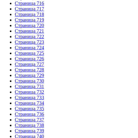
Страница 716
Страница 717
Страница 718
Страница 719
Страница 720
Страница 721
Страница 722
Страница 723
Страница 724
Страница 725
Страница 726
Страница 727
Страница 728
Страница 729
Страница 730
Страница 731
Страница 732
Страница 733
Страница 734
Страница 735
Страница 736
Страница 737
Страница 738
Страница 739
Страница 740