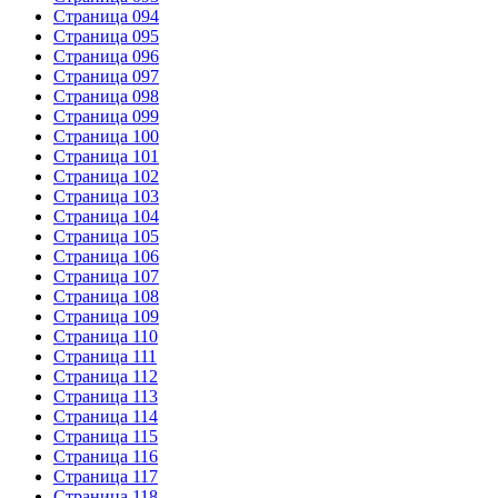
Страница 094
Страница 095
Страница 096
Страница 097
Страница 098
Страница 099
Страница 100
Страница 101
Страница 102
Страница 103
Страница 104
Страница 105
Страница 106
Страница 107
Страница 108
Страница 109
Страница 110
Страница 111
Страница 112
Страница 113
Страница 114
Страница 115
Страница 116
Страница 117
Страница 118