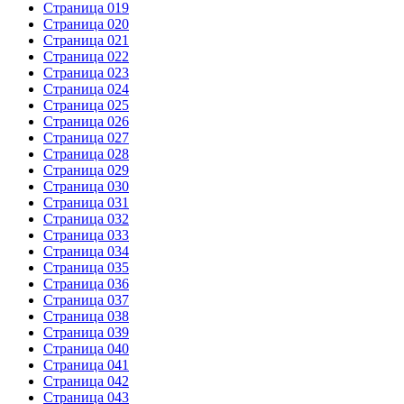
Страница 019
Страница 020
Страница 021
Страница 022
Страница 023
Страница 024
Страница 025
Страница 026
Страница 027
Страница 028
Страница 029
Страница 030
Страница 031
Страница 032
Страница 033
Страница 034
Страница 035
Страница 036
Страница 037
Страница 038
Страница 039
Страница 040
Страница 041
Страница 042
Страница 043