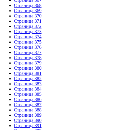
Страница 367
Страница 368
Страница 369
Страница 370
Страница 371
Страница 372
Страница 373
Страница 374
Страница 375
Страница 376
Страница 377
Страница 378
Страница 379
Страница 380
Страница 381
Страница 382
Страница 383
Страница 384
Страница 385
Страница 386
Страница 387
Страница 388
Страница 389
Страница 390
Страница 391