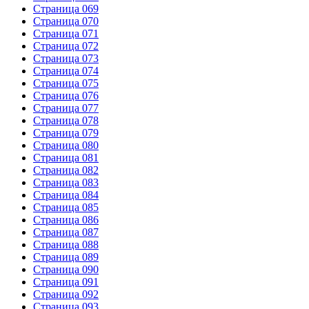
Страница 069
Страница 070
Страница 071
Страница 072
Страница 073
Страница 074
Страница 075
Страница 076
Страница 077
Страница 078
Страница 079
Страница 080
Страница 081
Страница 082
Страница 083
Страница 084
Страница 085
Страница 086
Страница 087
Страница 088
Страница 089
Страница 090
Страница 091
Страница 092
Страница 093