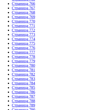
Страница 766
Страница 767
Страница 768
Страница 769
Страница 770
Страница 771
Страница 772
Страница 773
Страница 774
Страница 775
Страница 776
Страница 777
Страница 778
Страница 779
Страница 780
Страница 781
Страница 782
Страница 783
Страница 784
Страница 785
Страница 786
Страница 787
Страница 788
Страница 789
Страница 790