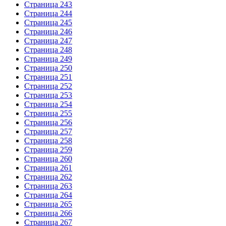
Страница 243
Страница 244
Страница 245
Страница 246
Страница 247
Страница 248
Страница 249
Страница 250
Страница 251
Страница 252
Страница 253
Страница 254
Страница 255
Страница 256
Страница 257
Страница 258
Страница 259
Страница 260
Страница 261
Страница 262
Страница 263
Страница 264
Страница 265
Страница 266
Страница 267