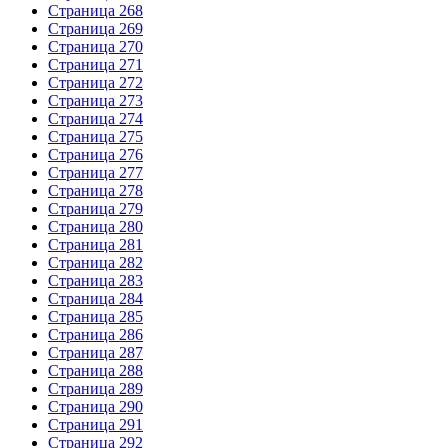
Страница 268
Страница 269
Страница 270
Страница 271
Страница 272
Страница 273
Страница 274
Страница 275
Страница 276
Страница 277
Страница 278
Страница 279
Страница 280
Страница 281
Страница 282
Страница 283
Страница 284
Страница 285
Страница 286
Страница 287
Страница 288
Страница 289
Страница 290
Страница 291
Страница 292