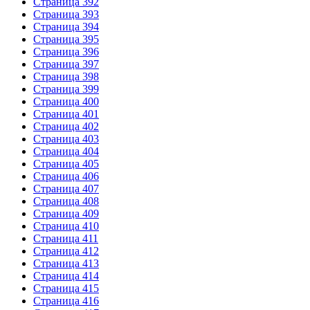
Страница 392
Страница 393
Страница 394
Страница 395
Страница 396
Страница 397
Страница 398
Страница 399
Страница 400
Страница 401
Страница 402
Страница 403
Страница 404
Страница 405
Страница 406
Страница 407
Страница 408
Страница 409
Страница 410
Страница 411
Страница 412
Страница 413
Страница 414
Страница 415
Страница 416