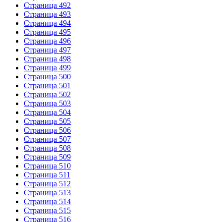
Страница 492
Страница 493
Страница 494
Страница 495
Страница 496
Страница 497
Страница 498
Страница 499
Страница 500
Страница 501
Страница 502
Страница 503
Страница 504
Страница 505
Страница 506
Страница 507
Страница 508
Страница 509
Страница 510
Страница 511
Страница 512
Страница 513
Страница 514
Страница 515
Страница 516