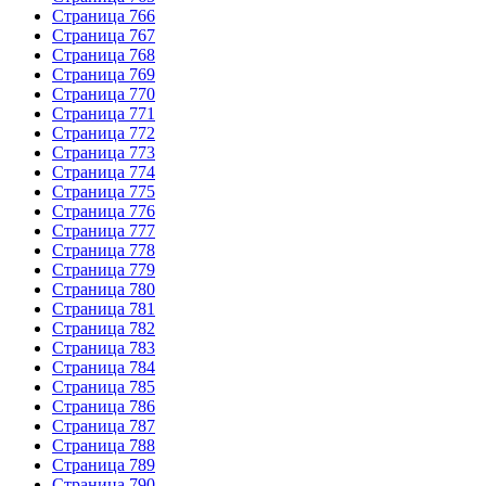
Страница 766
Страница 767
Страница 768
Страница 769
Страница 770
Страница 771
Страница 772
Страница 773
Страница 774
Страница 775
Страница 776
Страница 777
Страница 778
Страница 779
Страница 780
Страница 781
Страница 782
Страница 783
Страница 784
Страница 785
Страница 786
Страница 787
Страница 788
Страница 789
Страница 790