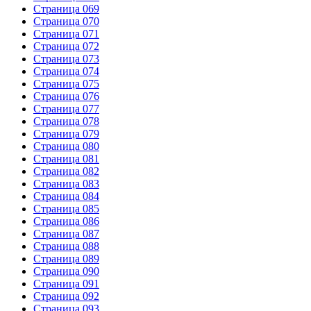
Страница 069
Страница 070
Страница 071
Страница 072
Страница 073
Страница 074
Страница 075
Страница 076
Страница 077
Страница 078
Страница 079
Страница 080
Страница 081
Страница 082
Страница 083
Страница 084
Страница 085
Страница 086
Страница 087
Страница 088
Страница 089
Страница 090
Страница 091
Страница 092
Страница 093