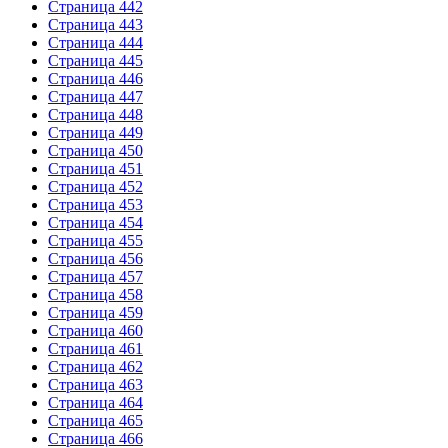
Страница 442
Страница 443
Страница 444
Страница 445
Страница 446
Страница 447
Страница 448
Страница 449
Страница 450
Страница 451
Страница 452
Страница 453
Страница 454
Страница 455
Страница 456
Страница 457
Страница 458
Страница 459
Страница 460
Страница 461
Страница 462
Страница 463
Страница 464
Страница 465
Страница 466