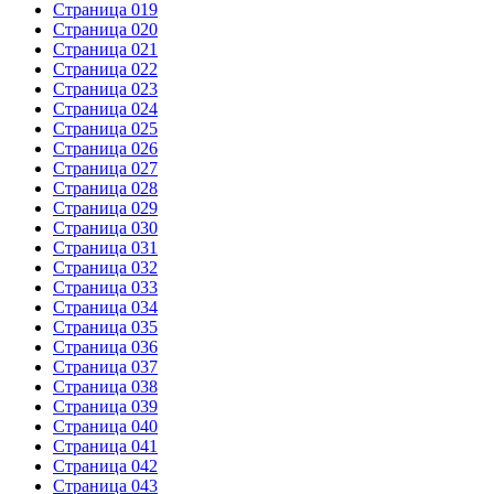
Страница 019
Страница 020
Страница 021
Страница 022
Страница 023
Страница 024
Страница 025
Страница 026
Страница 027
Страница 028
Страница 029
Страница 030
Страница 031
Страница 032
Страница 033
Страница 034
Страница 035
Страница 036
Страница 037
Страница 038
Страница 039
Страница 040
Страница 041
Страница 042
Страница 043