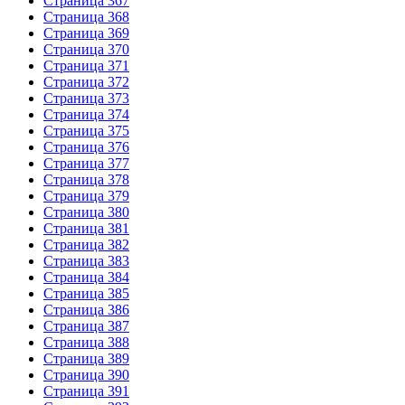
Страница 367
Страница 368
Страница 369
Страница 370
Страница 371
Страница 372
Страница 373
Страница 374
Страница 375
Страница 376
Страница 377
Страница 378
Страница 379
Страница 380
Страница 381
Страница 382
Страница 383
Страница 384
Страница 385
Страница 386
Страница 387
Страница 388
Страница 389
Страница 390
Страница 391