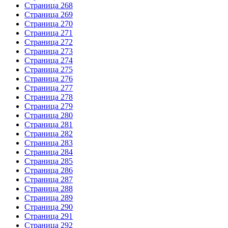
Страница 268
Страница 269
Страница 270
Страница 271
Страница 272
Страница 273
Страница 274
Страница 275
Страница 276
Страница 277
Страница 278
Страница 279
Страница 280
Страница 281
Страница 282
Страница 283
Страница 284
Страница 285
Страница 286
Страница 287
Страница 288
Страница 289
Страница 290
Страница 291
Страница 292