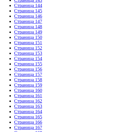
Страница 143
Страница 144
Страница 145
Страница 146
Страница 147
Страница 148
Страница 149
Страница 150
Страница 151
Страница 152
Страница 153
Страница 154
Страница 155
Страница 156
Страница 157
Страница 158
Страница 159
Страница 160
Страница 161
Страница 162
Страница 163
Страница 164
Страница 165
Страница 166
Страница 167