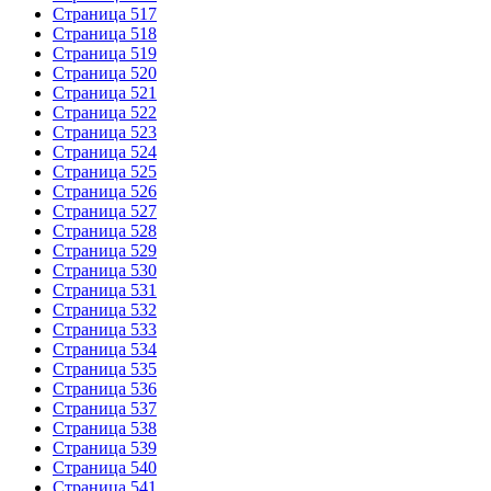
Страница 517
Страница 518
Страница 519
Страница 520
Страница 521
Страница 522
Страница 523
Страница 524
Страница 525
Страница 526
Страница 527
Страница 528
Страница 529
Страница 530
Страница 531
Страница 532
Страница 533
Страница 534
Страница 535
Страница 536
Страница 537
Страница 538
Страница 539
Страница 540
Страница 541