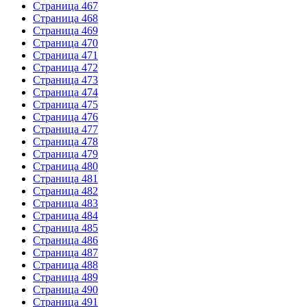
Страница 467
Страница 468
Страница 469
Страница 470
Страница 471
Страница 472
Страница 473
Страница 474
Страница 475
Страница 476
Страница 477
Страница 478
Страница 479
Страница 480
Страница 481
Страница 482
Страница 483
Страница 484
Страница 485
Страница 486
Страница 487
Страница 488
Страница 489
Страница 490
Страница 491