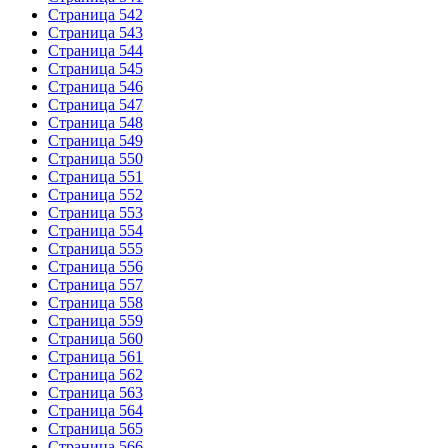
Страница 542
Страница 543
Страница 544
Страница 545
Страница 546
Страница 547
Страница 548
Страница 549
Страница 550
Страница 551
Страница 552
Страница 553
Страница 554
Страница 555
Страница 556
Страница 557
Страница 558
Страница 559
Страница 560
Страница 561
Страница 562
Страница 563
Страница 564
Страница 565
Страница 566