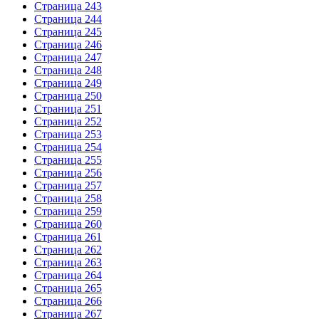
Страница 243
Страница 244
Страница 245
Страница 246
Страница 247
Страница 248
Страница 249
Страница 250
Страница 251
Страница 252
Страница 253
Страница 254
Страница 255
Страница 256
Страница 257
Страница 258
Страница 259
Страница 260
Страница 261
Страница 262
Страница 263
Страница 264
Страница 265
Страница 266
Страница 267