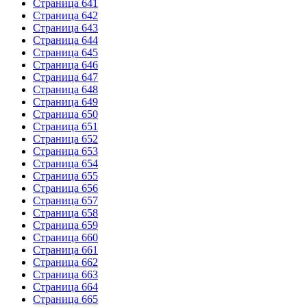
Страница 641
Страница 642
Страница 643
Страница 644
Страница 645
Страница 646
Страница 647
Страница 648
Страница 649
Страница 650
Страница 651
Страница 652
Страница 653
Страница 654
Страница 655
Страница 656
Страница 657
Страница 658
Страница 659
Страница 660
Страница 661
Страница 662
Страница 663
Страница 664
Страница 665