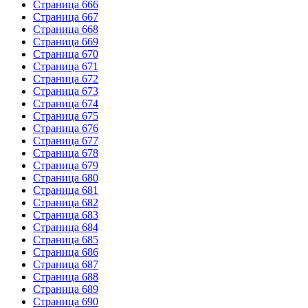
Страница 666
Страница 667
Страница 668
Страница 669
Страница 670
Страница 671
Страница 672
Страница 673
Страница 674
Страница 675
Страница 676
Страница 677
Страница 678
Страница 679
Страница 680
Страница 681
Страница 682
Страница 683
Страница 684
Страница 685
Страница 686
Страница 687
Страница 688
Страница 689
Страница 690