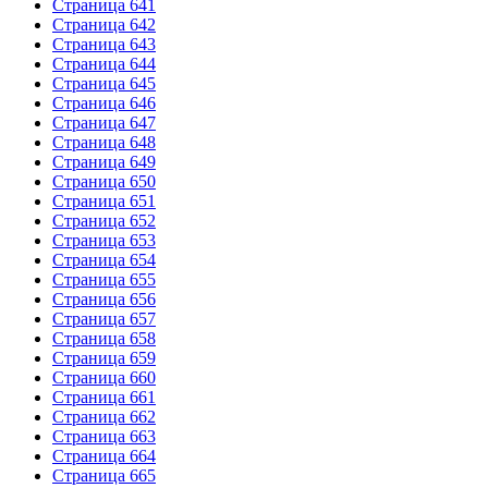
Страница 641
Страница 642
Страница 643
Страница 644
Страница 645
Страница 646
Страница 647
Страница 648
Страница 649
Страница 650
Страница 651
Страница 652
Страница 653
Страница 654
Страница 655
Страница 656
Страница 657
Страница 658
Страница 659
Страница 660
Страница 661
Страница 662
Страница 663
Страница 664
Страница 665