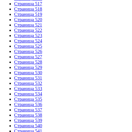
Страница 517
Страница 518
Страница 519
Страница 520
Страница 521
Страница 522
Страница 523
Страница 524
Страница 525
Страница 526
Страница 527
Страница 528
Страница 529
Страница 530
Страница 531
Страница 532
Страница 533
Страница 534
Страница 535
Страница 536
Страница 537
Страница 538
Страница 539
Страница 540
Страница 541