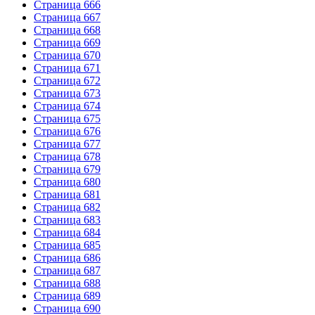
Страница 666
Страница 667
Страница 668
Страница 669
Страница 670
Страница 671
Страница 672
Страница 673
Страница 674
Страница 675
Страница 676
Страница 677
Страница 678
Страница 679
Страница 680
Страница 681
Страница 682
Страница 683
Страница 684
Страница 685
Страница 686
Страница 687
Страница 688
Страница 689
Страница 690