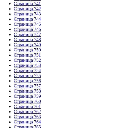
Страница 741
Страница 742
Страница 743
Страница 744
Страница 745
Страница 746
Страница 747
Страница 748
Страница 749
Страница 750
Страница 751
Страница 752
Страница 753
Страница 754
Страница 755
Страница 756
Страница 757
Страница 758
Страница 759
Страница 760
Страница 761
Страница 762
Страница 763
Страница 764
Страница 765