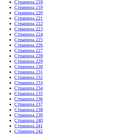
Страница 218
Страница 219
Страница 220
Страница 221
Страница 222
Страница 223
Страница 224
Страница 225
Страница 226
Страница 227
Страница 228
Страница 229
Страница 230
Страница 231
Страница 232
Страница 233
Страница 234
Страница 235
Страница 236
Страница 237
Страница 238
Страница 239
Страница 240
Страница 241
Страница 242