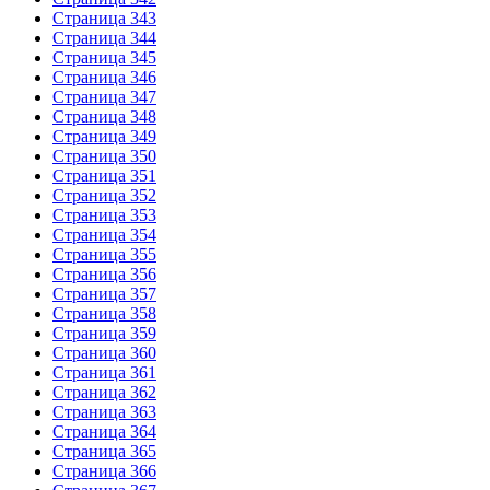
Страница 343
Страница 344
Страница 345
Страница 346
Страница 347
Страница 348
Страница 349
Страница 350
Страница 351
Страница 352
Страница 353
Страница 354
Страница 355
Страница 356
Страница 357
Страница 358
Страница 359
Страница 360
Страница 361
Страница 362
Страница 363
Страница 364
Страница 365
Страница 366