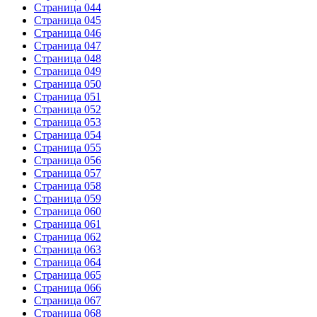
Страница 044
Страница 045
Страница 046
Страница 047
Страница 048
Страница 049
Страница 050
Страница 051
Страница 052
Страница 053
Страница 054
Страница 055
Страница 056
Страница 057
Страница 058
Страница 059
Страница 060
Страница 061
Страница 062
Страница 063
Страница 064
Страница 065
Страница 066
Страница 067
Страница 068