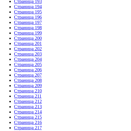
Страница 193
Страница 194
Страница 195
Страница 196
Страница 197
Страница 198
Страница 199
Страница 200
Страница 201
Страница 202
Страница 203
Страница 204
Страница 205
Страница 206
Страница 207
Страница 208
Страница 209
Страница 210
Страница 211
Страница 212
Страница 213
Страница 214
Страница 215
Страница 216
Страница 217