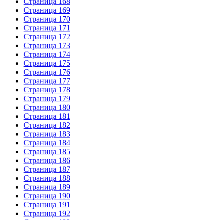
Страница 168
Страница 169
Страница 170
Страница 171
Страница 172
Страница 173
Страница 174
Страница 175
Страница 176
Страница 177
Страница 178
Страница 179
Страница 180
Страница 181
Страница 182
Страница 183
Страница 184
Страница 185
Страница 186
Страница 187
Страница 188
Страница 189
Страница 190
Страница 191
Страница 192