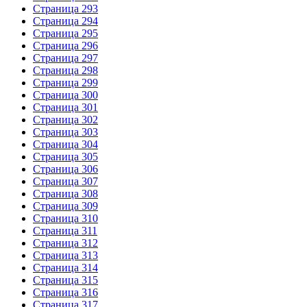
Страница 293
Страница 294
Страница 295
Страница 296
Страница 297
Страница 298
Страница 299
Страница 300
Страница 301
Страница 302
Страница 303
Страница 304
Страница 305
Страница 306
Страница 307
Страница 308
Страница 309
Страница 310
Страница 311
Страница 312
Страница 313
Страница 314
Страница 315
Страница 316
Страница 317