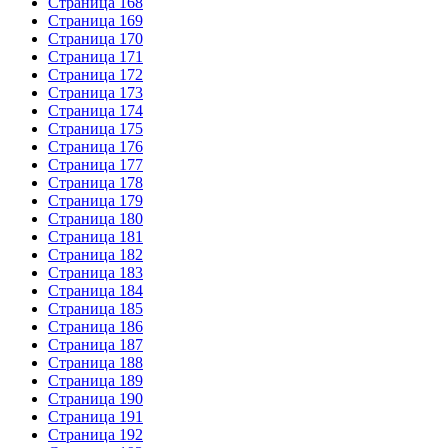
Страница 168
Страница 169
Страница 170
Страница 171
Страница 172
Страница 173
Страница 174
Страница 175
Страница 176
Страница 177
Страница 178
Страница 179
Страница 180
Страница 181
Страница 182
Страница 183
Страница 184
Страница 185
Страница 186
Страница 187
Страница 188
Страница 189
Страница 190
Страница 191
Страница 192