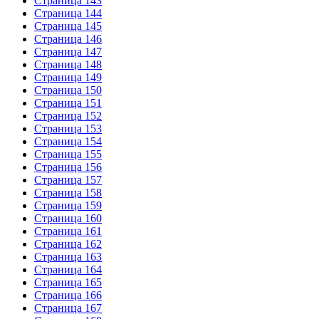
Страница 143
Страница 144
Страница 145
Страница 146
Страница 147
Страница 148
Страница 149
Страница 150
Страница 151
Страница 152
Страница 153
Страница 154
Страница 155
Страница 156
Страница 157
Страница 158
Страница 159
Страница 160
Страница 161
Страница 162
Страница 163
Страница 164
Страница 165
Страница 166
Страница 167