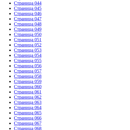
Страница 044
Страница 045
Страница 046
Страница 047
Страница 048
Страница 049
Страница 050
Страница 051
Страница 052
Страница 053
Страница 054
Страница 055
Страница 056
Страница 057
Страница 058
Страница 059
Страница 060
Страница 061
Страница 062
Страница 063
Страница 064
Страница 065
Страница 066
Страница 067
Страница 068