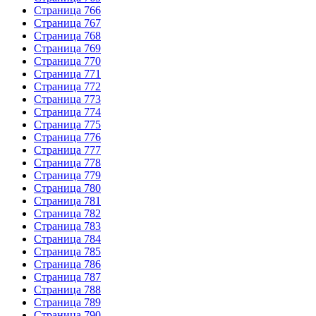
Страница 766
Страница 767
Страница 768
Страница 769
Страница 770
Страница 771
Страница 772
Страница 773
Страница 774
Страница 775
Страница 776
Страница 777
Страница 778
Страница 779
Страница 780
Страница 781
Страница 782
Страница 783
Страница 784
Страница 785
Страница 786
Страница 787
Страница 788
Страница 789
Страница 790