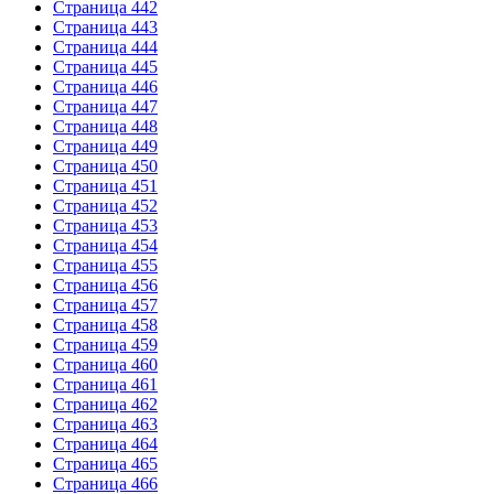
Страница 442
Страница 443
Страница 444
Страница 445
Страница 446
Страница 447
Страница 448
Страница 449
Страница 450
Страница 451
Страница 452
Страница 453
Страница 454
Страница 455
Страница 456
Страница 457
Страница 458
Страница 459
Страница 460
Страница 461
Страница 462
Страница 463
Страница 464
Страница 465
Страница 466