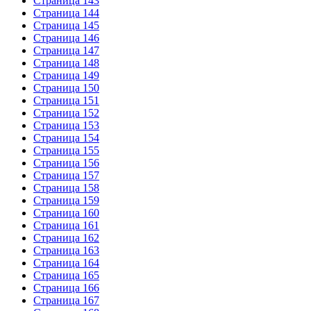
Страница 143
Страница 144
Страница 145
Страница 146
Страница 147
Страница 148
Страница 149
Страница 150
Страница 151
Страница 152
Страница 153
Страница 154
Страница 155
Страница 156
Страница 157
Страница 158
Страница 159
Страница 160
Страница 161
Страница 162
Страница 163
Страница 164
Страница 165
Страница 166
Страница 167