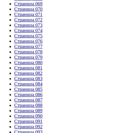
Страница 069
Страница 070
Страница 071
Страница 072
Страница 073
Страница 074
Страница 075
Страница 076
Страница 077
Страница 078
Страница 079
Страница 080
Страница 081
Страница 082
Страница 083
Страница 084
Страница 085
Страница 086
Страница 087
Страница 088
Страница 089
Страница 090
Страница 091
Страница 092
Страница 093