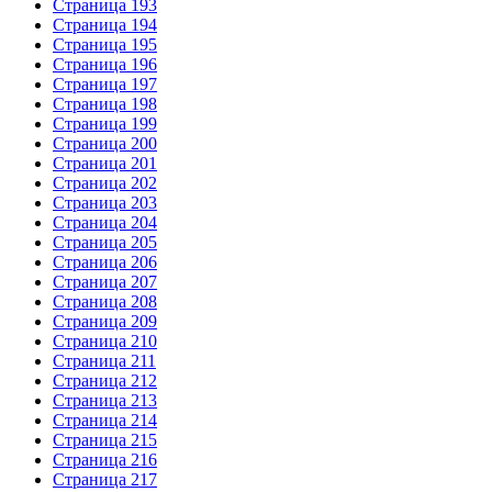
Страница 193
Страница 194
Страница 195
Страница 196
Страница 197
Страница 198
Страница 199
Страница 200
Страница 201
Страница 202
Страница 203
Страница 204
Страница 205
Страница 206
Страница 207
Страница 208
Страница 209
Страница 210
Страница 211
Страница 212
Страница 213
Страница 214
Страница 215
Страница 216
Страница 217