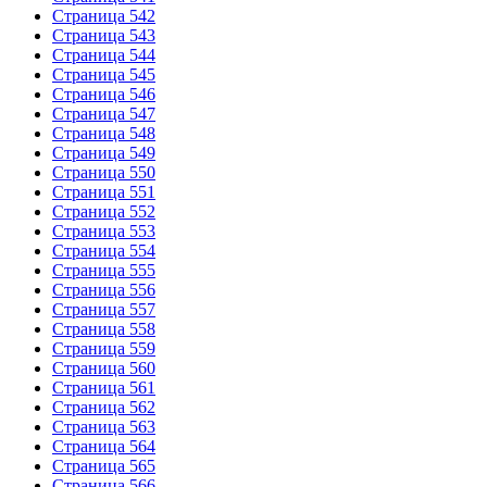
Страница 542
Страница 543
Страница 544
Страница 545
Страница 546
Страница 547
Страница 548
Страница 549
Страница 550
Страница 551
Страница 552
Страница 553
Страница 554
Страница 555
Страница 556
Страница 557
Страница 558
Страница 559
Страница 560
Страница 561
Страница 562
Страница 563
Страница 564
Страница 565
Страница 566