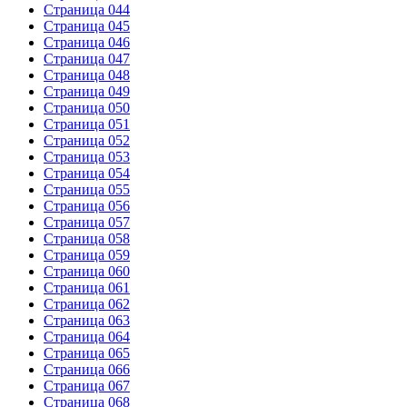
Страница 044
Страница 045
Страница 046
Страница 047
Страница 048
Страница 049
Страница 050
Страница 051
Страница 052
Страница 053
Страница 054
Страница 055
Страница 056
Страница 057
Страница 058
Страница 059
Страница 060
Страница 061
Страница 062
Страница 063
Страница 064
Страница 065
Страница 066
Страница 067
Страница 068