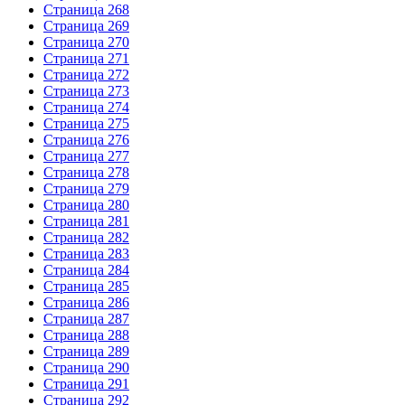
Страница 268
Страница 269
Страница 270
Страница 271
Страница 272
Страница 273
Страница 274
Страница 275
Страница 276
Страница 277
Страница 278
Страница 279
Страница 280
Страница 281
Страница 282
Страница 283
Страница 284
Страница 285
Страница 286
Страница 287
Страница 288
Страница 289
Страница 290
Страница 291
Страница 292