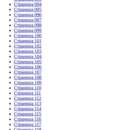
Страница 094
Страница 095
Страница 096
Страница 097
Страница 098
Страница 099
Страница 100
Страница 101
Страница 102
Страница 103
Страница 104
Страница 105
Страница 106
Страница 107
Страница 108
Страница 109
Страница 110
Страница 111
Страница 112
Страница 113
Страница 114
Страница 115
Страница 116
Страница 117
Страница 118