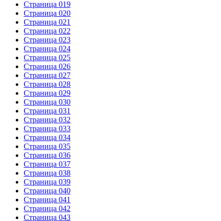
Страница 019
Страница 020
Страница 021
Страница 022
Страница 023
Страница 024
Страница 025
Страница 026
Страница 027
Страница 028
Страница 029
Страница 030
Страница 031
Страница 032
Страница 033
Страница 034
Страница 035
Страница 036
Страница 037
Страница 038
Страница 039
Страница 040
Страница 041
Страница 042
Страница 043