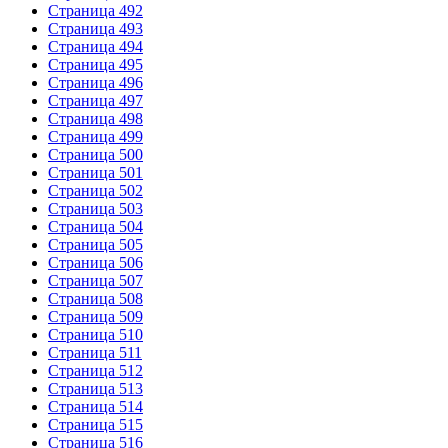
Страница 492
Страница 493
Страница 494
Страница 495
Страница 496
Страница 497
Страница 498
Страница 499
Страница 500
Страница 501
Страница 502
Страница 503
Страница 504
Страница 505
Страница 506
Страница 507
Страница 508
Страница 509
Страница 510
Страница 511
Страница 512
Страница 513
Страница 514
Страница 515
Страница 516