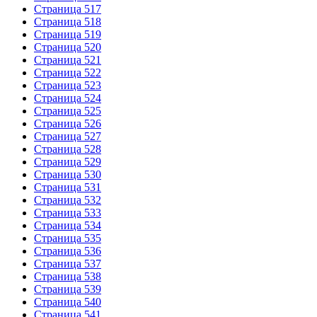
Страница 517
Страница 518
Страница 519
Страница 520
Страница 521
Страница 522
Страница 523
Страница 524
Страница 525
Страница 526
Страница 527
Страница 528
Страница 529
Страница 530
Страница 531
Страница 532
Страница 533
Страница 534
Страница 535
Страница 536
Страница 537
Страница 538
Страница 539
Страница 540
Страница 541