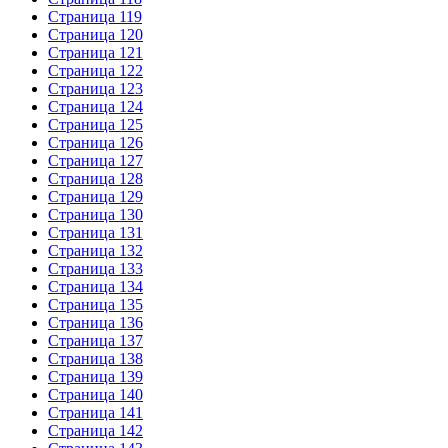
Страница 119
Страница 120
Страница 121
Страница 122
Страница 123
Страница 124
Страница 125
Страница 126
Страница 127
Страница 128
Страница 129
Страница 130
Страница 131
Страница 132
Страница 133
Страница 134
Страница 135
Страница 136
Страница 137
Страница 138
Страница 139
Страница 140
Страница 141
Страница 142