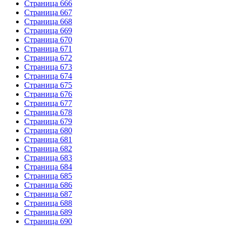
Страница 666
Страница 667
Страница 668
Страница 669
Страница 670
Страница 671
Страница 672
Страница 673
Страница 674
Страница 675
Страница 676
Страница 677
Страница 678
Страница 679
Страница 680
Страница 681
Страница 682
Страница 683
Страница 684
Страница 685
Страница 686
Страница 687
Страница 688
Страница 689
Страница 690