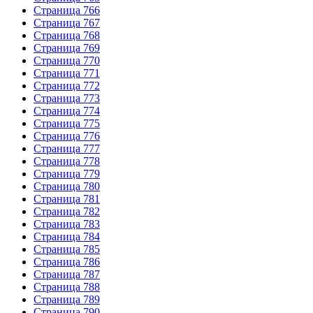
Страница 766
Страница 767
Страница 768
Страница 769
Страница 770
Страница 771
Страница 772
Страница 773
Страница 774
Страница 775
Страница 776
Страница 777
Страница 778
Страница 779
Страница 780
Страница 781
Страница 782
Страница 783
Страница 784
Страница 785
Страница 786
Страница 787
Страница 788
Страница 789
Страница 790