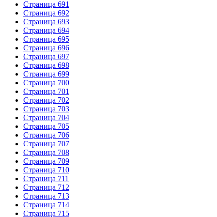
Страница 691
Страница 692
Страница 693
Страница 694
Страница 695
Страница 696
Страница 697
Страница 698
Страница 699
Страница 700
Страница 701
Страница 702
Страница 703
Страница 704
Страница 705
Страница 706
Страница 707
Страница 708
Страница 709
Страница 710
Страница 711
Страница 712
Страница 713
Страница 714
Страница 715