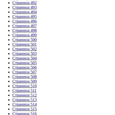
Страница 492
Страница 493
Страница 494
Страница 495
Страница 496
Страница 497
Страница 498
Страница 499
Страница 500
Страница 501
Страница 502
Страница 503
Страница 504
Страница 505
Страница 506
Страница 507
Страница 508
Страница 509
Страница 510
Страница 511
Страница 512
Страница 513
Страница 514
Страница 515
Страница 516