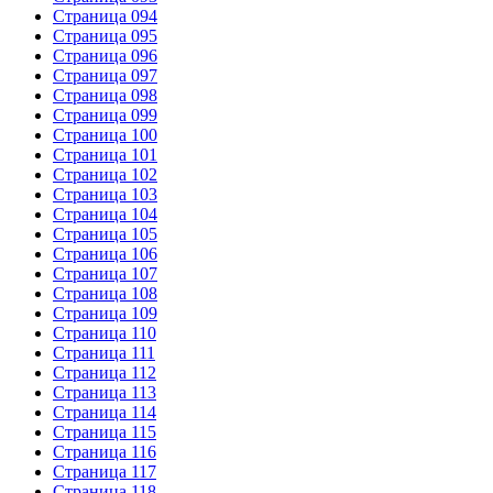
Страница 094
Страница 095
Страница 096
Страница 097
Страница 098
Страница 099
Страница 100
Страница 101
Страница 102
Страница 103
Страница 104
Страница 105
Страница 106
Страница 107
Страница 108
Страница 109
Страница 110
Страница 111
Страница 112
Страница 113
Страница 114
Страница 115
Страница 116
Страница 117
Страница 118