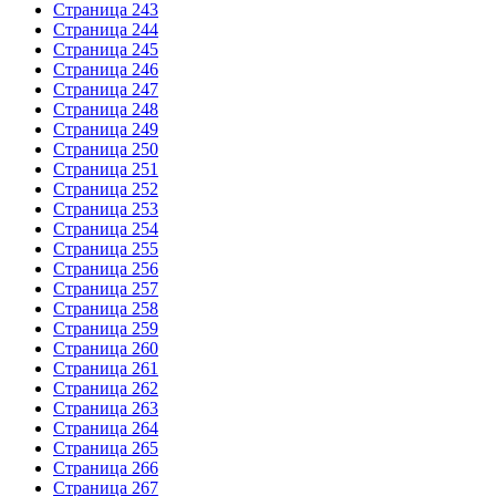
Страница 243
Страница 244
Страница 245
Страница 246
Страница 247
Страница 248
Страница 249
Страница 250
Страница 251
Страница 252
Страница 253
Страница 254
Страница 255
Страница 256
Страница 257
Страница 258
Страница 259
Страница 260
Страница 261
Страница 262
Страница 263
Страница 264
Страница 265
Страница 266
Страница 267