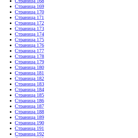
Страница 168
Страница 169
Страница 170
Страница 171
Страница 172
Страница 173
Страница 174
Страница 175
Страница 176
Страница 177
Страница 178
Страница 179
Страница 180
Страница 181
Страница 182
Страница 183
Страница 184
Страница 185
Страница 186
Страница 187
Страница 188
Страница 189
Страница 190
Страница 191
Страница 192