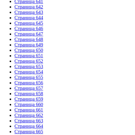
Страница 641
Страница 642
Страница 643
Страница 644
Страница 645
Страница 646
Страница 647
Страница 648
Страница 649
Страница 650
Страница 651
Страница 652
Страница 653
Страница 654
Страница 655
Страница 656
Страница 657
Страница 658
Страница 659
Страница 660
Страница 661
Страница 662
Страница 663
Страница 664
Страница 665