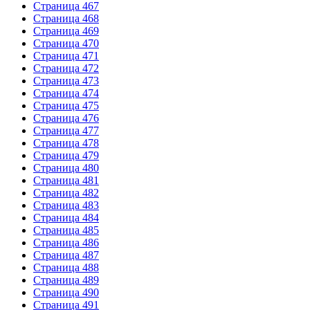
Страница 467
Страница 468
Страница 469
Страница 470
Страница 471
Страница 472
Страница 473
Страница 474
Страница 475
Страница 476
Страница 477
Страница 478
Страница 479
Страница 480
Страница 481
Страница 482
Страница 483
Страница 484
Страница 485
Страница 486
Страница 487
Страница 488
Страница 489
Страница 490
Страница 491