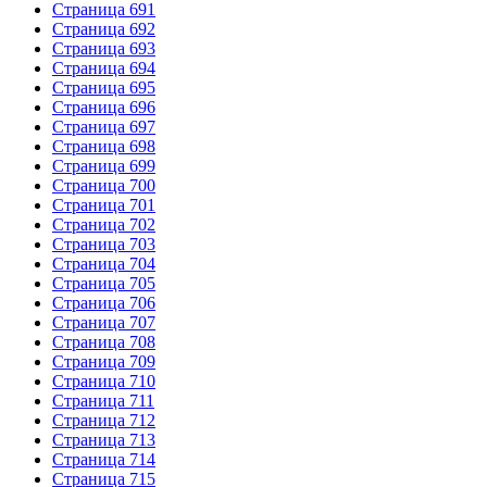
Страница 691
Страница 692
Страница 693
Страница 694
Страница 695
Страница 696
Страница 697
Страница 698
Страница 699
Страница 700
Страница 701
Страница 702
Страница 703
Страница 704
Страница 705
Страница 706
Страница 707
Страница 708
Страница 709
Страница 710
Страница 711
Страница 712
Страница 713
Страница 714
Страница 715