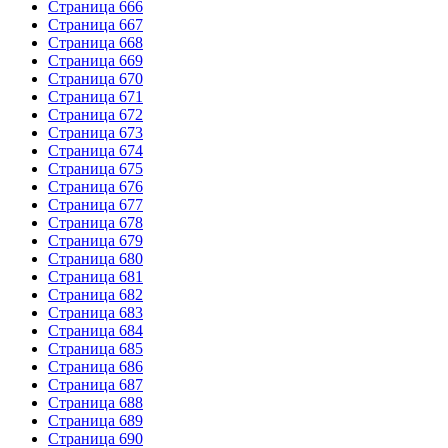
Страница 666
Страница 667
Страница 668
Страница 669
Страница 670
Страница 671
Страница 672
Страница 673
Страница 674
Страница 675
Страница 676
Страница 677
Страница 678
Страница 679
Страница 680
Страница 681
Страница 682
Страница 683
Страница 684
Страница 685
Страница 686
Страница 687
Страница 688
Страница 689
Страница 690