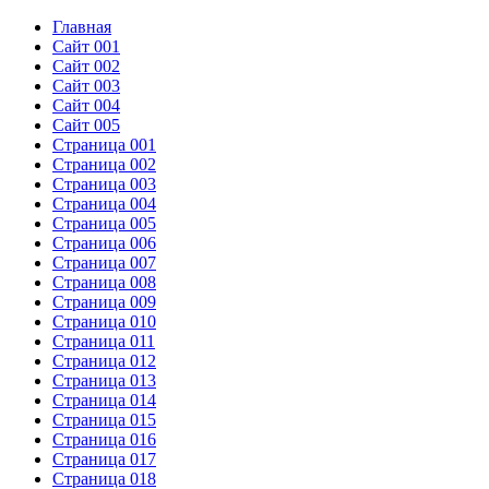
Главная
Сайт 001
Сайт 002
Сайт 003
Сайт 004
Сайт 005
Страница 001
Страница 002
Страница 003
Страница 004
Страница 005
Страница 006
Страница 007
Страница 008
Страница 009
Страница 010
Страница 011
Страница 012
Страница 013
Страница 014
Страница 015
Страница 016
Страница 017
Страница 018