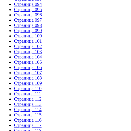
Страница 094
Страница 095
Страница 096
Страница 097
Страница 098
Страница 099
Страница 100
Страница 101
Страница 102
Страница 103
Страница 104
Страница 105
Страница 106
Страница 107
Страница 108
Страница 109
Страница 110
Страница 111
Страница 112
Страница 113
Страница 114
Страница 115
Страница 116
Страница 117
Страница 118