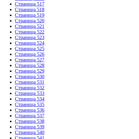
Страница 517
Страница 518
Страница 519
Страница 520
Страница 521
Страница 522
Страница 523
Страница 524
Страница 525
Страница 526
Страница 527
Страница 528
Страница 529
Страница 530
Страница 531
Страница 532
Страница 533
Страница 534
Страница 535
Страница 536
Страница 537
Страница 538
Страница 539
Страница 540
Страница 541