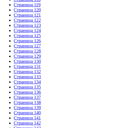
Страница 119
Страница 120
Страница 121
Страница 122
Страница 123
Страница 124
Страница 125
Страница 126
Страница 127
Страница 128
Страница 129
Страница 130
Страница 131
Страница 132
Страница 133
Страница 134
Страница 135
Страница 136
Страница 137
Страница 138
Страница 139
Страница 140
Страница 141
Страница 142