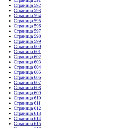
Страница 591
Страница 592
Страница 593
Страница 594
Страница 595
Страница 596
Страница 597
Страница 598
Страница 599
Страница 600
Страница 601
Страница 602
Страница 603
Страница 604
Страница 605
Страница 606
Страница 607
Страница 608
Страница 609
Страница 610
Страница 611
Страница 612
Страница 613
Страница 614
Страница 615