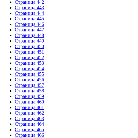
Страница 442
Страница 443
Страница 444
Страница 445
Страница 446
Страница 447
Страница 448
Страница 449
Страница 450
Страница 451
Страница 452
Страница 453
Страница 454
Страница 455
Страница 456
Страница 457
Страница 458
Страница 459
Страница 460
Страница 461
Страница 462
Страница 463
Страница 464
Страница 465
Страница 466