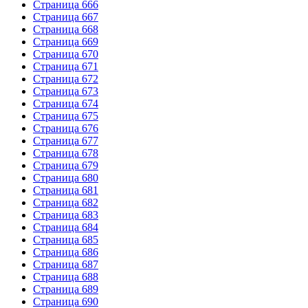
Страница 666
Страница 667
Страница 668
Страница 669
Страница 670
Страница 671
Страница 672
Страница 673
Страница 674
Страница 675
Страница 676
Страница 677
Страница 678
Страница 679
Страница 680
Страница 681
Страница 682
Страница 683
Страница 684
Страница 685
Страница 686
Страница 687
Страница 688
Страница 689
Страница 690