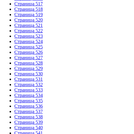
Страница 517
Страница 518
Страница 519
Страница 520
Страница 521
Страница 522
Страница 523
Страница 524
Страница 525
Страница 526
Страница 527
Страница 528
Страница 529
Страница 530
Страница 531
Страница 532
Страница 533
Страница 534
Страница 535
Страница 536
Страница 537
Страница 538
Страница 539
Страница 540
Страница 541