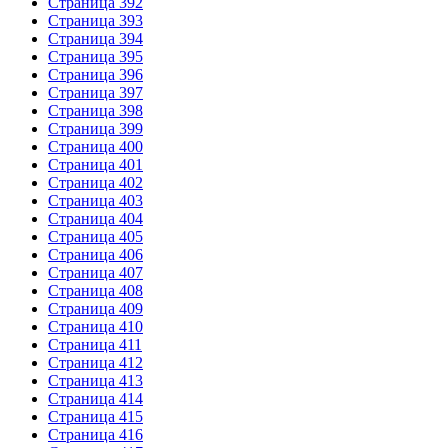
Страница 392
Страница 393
Страница 394
Страница 395
Страница 396
Страница 397
Страница 398
Страница 399
Страница 400
Страница 401
Страница 402
Страница 403
Страница 404
Страница 405
Страница 406
Страница 407
Страница 408
Страница 409
Страница 410
Страница 411
Страница 412
Страница 413
Страница 414
Страница 415
Страница 416