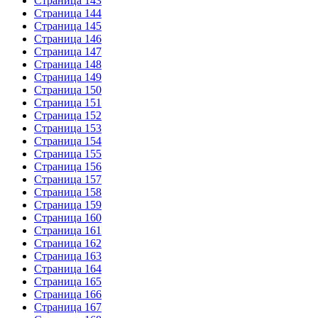
Страница 143
Страница 144
Страница 145
Страница 146
Страница 147
Страница 148
Страница 149
Страница 150
Страница 151
Страница 152
Страница 153
Страница 154
Страница 155
Страница 156
Страница 157
Страница 158
Страница 159
Страница 160
Страница 161
Страница 162
Страница 163
Страница 164
Страница 165
Страница 166
Страница 167