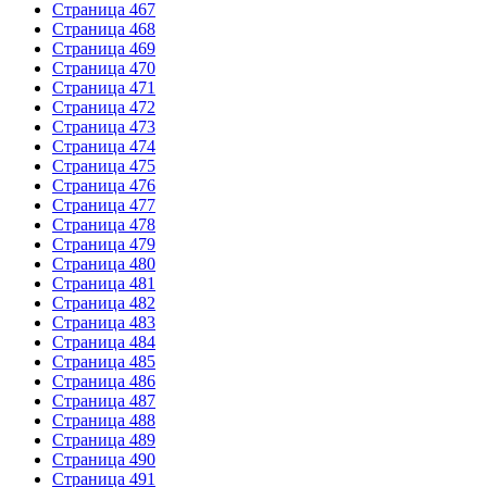
Страница 467
Страница 468
Страница 469
Страница 470
Страница 471
Страница 472
Страница 473
Страница 474
Страница 475
Страница 476
Страница 477
Страница 478
Страница 479
Страница 480
Страница 481
Страница 482
Страница 483
Страница 484
Страница 485
Страница 486
Страница 487
Страница 488
Страница 489
Страница 490
Страница 491