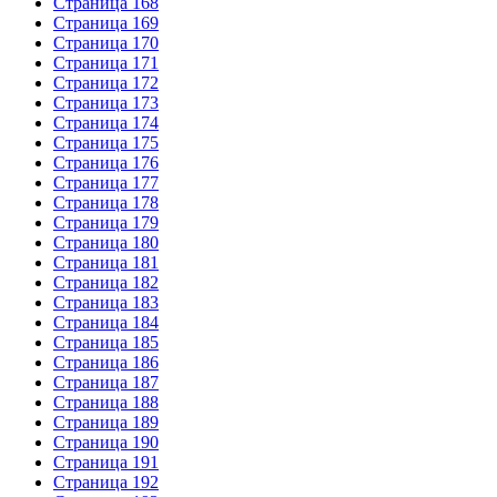
Страница 168
Страница 169
Страница 170
Страница 171
Страница 172
Страница 173
Страница 174
Страница 175
Страница 176
Страница 177
Страница 178
Страница 179
Страница 180
Страница 181
Страница 182
Страница 183
Страница 184
Страница 185
Страница 186
Страница 187
Страница 188
Страница 189
Страница 190
Страница 191
Страница 192