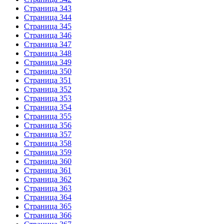
Страница 343
Страница 344
Страница 345
Страница 346
Страница 347
Страница 348
Страница 349
Страница 350
Страница 351
Страница 352
Страница 353
Страница 354
Страница 355
Страница 356
Страница 357
Страница 358
Страница 359
Страница 360
Страница 361
Страница 362
Страница 363
Страница 364
Страница 365
Страница 366