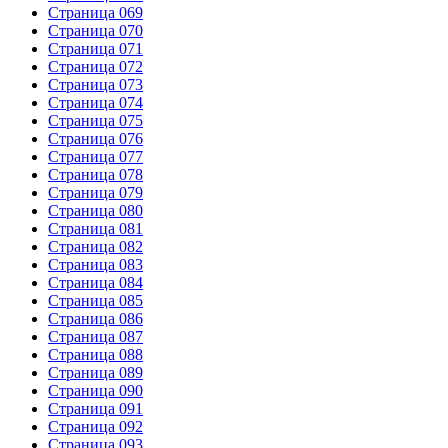
Страница 069
Страница 070
Страница 071
Страница 072
Страница 073
Страница 074
Страница 075
Страница 076
Страница 077
Страница 078
Страница 079
Страница 080
Страница 081
Страница 082
Страница 083
Страница 084
Страница 085
Страница 086
Страница 087
Страница 088
Страница 089
Страница 090
Страница 091
Страница 092
Страница 093