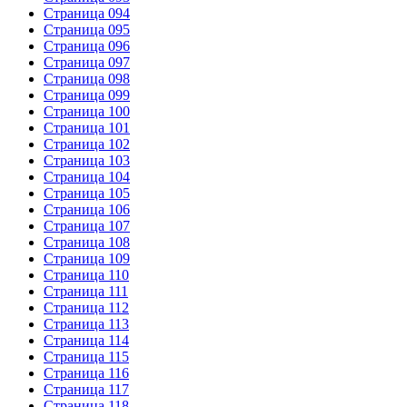
Страница 094
Страница 095
Страница 096
Страница 097
Страница 098
Страница 099
Страница 100
Страница 101
Страница 102
Страница 103
Страница 104
Страница 105
Страница 106
Страница 107
Страница 108
Страница 109
Страница 110
Страница 111
Страница 112
Страница 113
Страница 114
Страница 115
Страница 116
Страница 117
Страница 118