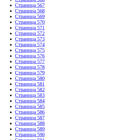
Страница 567
Страница 568
Страница 569
Страница 570
Страница 571
Страница 572
Страница 573
Страница 574
Страница 575
Страница 576
Страница 577
Страница 578
Страница 579
Страница 580
Страница 581
Страница 582
Страница 583
Страница 584
Страница 585
Страница 586
Страница 587
Страница 588
Страница 589
Страница 590