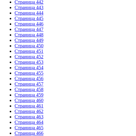
Страница 442
Страница 443
Страница 444
Страница 445
Страница 446
Страница 447
Страница 448
Страница 449
Страница 450
Страница 451
Страница 452
Страница 453
Страница 454
Страница 455
Страница 456
Страница 457
Страница 458
Страница 459
Страница 460
Страница 461
Страница 462
Страница 463
Страница 464
Страница 465
Страница 466