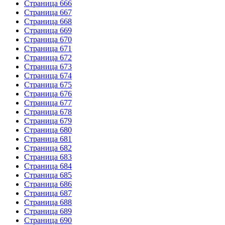
Страница 666
Страница 667
Страница 668
Страница 669
Страница 670
Страница 671
Страница 672
Страница 673
Страница 674
Страница 675
Страница 676
Страница 677
Страница 678
Страница 679
Страница 680
Страница 681
Страница 682
Страница 683
Страница 684
Страница 685
Страница 686
Страница 687
Страница 688
Страница 689
Страница 690