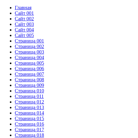
Главная
Сайт 001
Сайт 002
Сайт 003
Сайт 004
Сайт 005
Страница 001
Страница 002
Страница 003
Страница 004
Страница 005
Страница 006
Страница 007
Страница 008
Страница 009
Страница 010
Страница 011
Страница 012
Страница 013
Страница 014
Страница 015
Страница 016
Страница 017
Страница 018