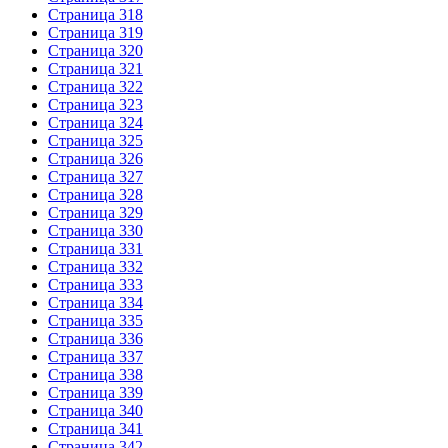
Страница 318
Страница 319
Страница 320
Страница 321
Страница 322
Страница 323
Страница 324
Страница 325
Страница 326
Страница 327
Страница 328
Страница 329
Страница 330
Страница 331
Страница 332
Страница 333
Страница 334
Страница 335
Страница 336
Страница 337
Страница 338
Страница 339
Страница 340
Страница 341
Страница 342