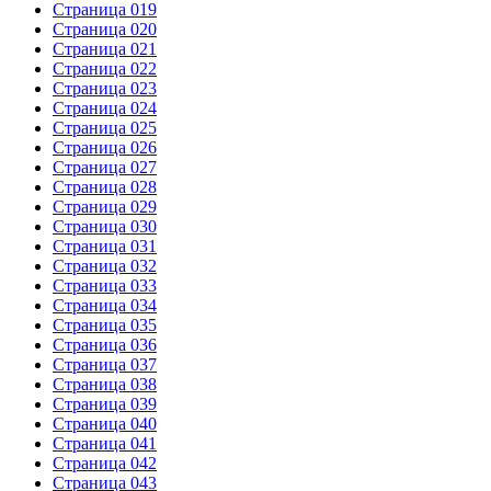
Страница 019
Страница 020
Страница 021
Страница 022
Страница 023
Страница 024
Страница 025
Страница 026
Страница 027
Страница 028
Страница 029
Страница 030
Страница 031
Страница 032
Страница 033
Страница 034
Страница 035
Страница 036
Страница 037
Страница 038
Страница 039
Страница 040
Страница 041
Страница 042
Страница 043