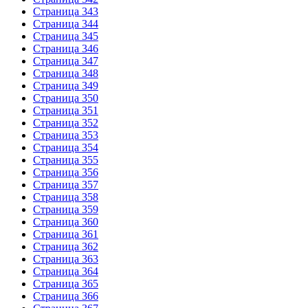
Страница 343
Страница 344
Страница 345
Страница 346
Страница 347
Страница 348
Страница 349
Страница 350
Страница 351
Страница 352
Страница 353
Страница 354
Страница 355
Страница 356
Страница 357
Страница 358
Страница 359
Страница 360
Страница 361
Страница 362
Страница 363
Страница 364
Страница 365
Страница 366