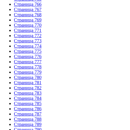
Страница 766
Страница 767
Страница 768
Страница 769
Страница 770
Страница 771
Страница 772
Страница 773
Страница 774
Страница 775
Страница 776
Страница 777
Страница 778
Страница 779
Страница 780
Страница 781
Страница 782
Страница 783
Страница 784
Страница 785
Страница 786
Страница 787
Страница 788
Страница 789
Страница 790