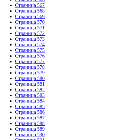
Страница 567
Страница 568
Страница 569
Страница 570
Страница 571
Страница 572
Страница 573
Страница 574
Страница 575
Страница 576
Страница 577
Страница 578
Страница 579
Страница 580
Страница 581
Страница 582
Страница 583
Страница 584
Страница 585
Страница 586
Страница 587
Страница 588
Страница 589
Страница 590