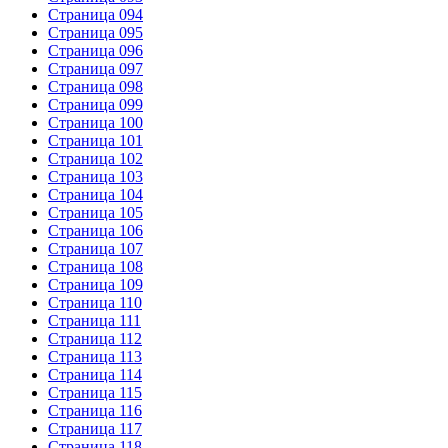
Страница 094
Страница 095
Страница 096
Страница 097
Страница 098
Страница 099
Страница 100
Страница 101
Страница 102
Страница 103
Страница 104
Страница 105
Страница 106
Страница 107
Страница 108
Страница 109
Страница 110
Страница 111
Страница 112
Страница 113
Страница 114
Страница 115
Страница 116
Страница 117
Страница 118