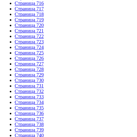
Страница 716
Страница 717
Страница 718
Страница 719
Страница 720
Страница 721
Страница 722
Страница 723
Страница 724
Страница 725
Страница 726
Страница 727
Страница 728
Страница 729
Страница 730
Страница 731
Страница 732
Страница 733
Страница 734
Страница 735
Страница 736
Страница 737
Страница 738
Страница 739
Страница 740