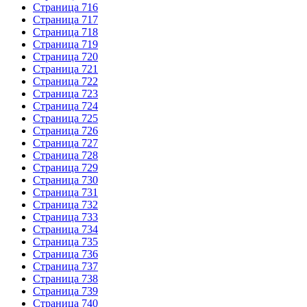
Страница 716
Страница 717
Страница 718
Страница 719
Страница 720
Страница 721
Страница 722
Страница 723
Страница 724
Страница 725
Страница 726
Страница 727
Страница 728
Страница 729
Страница 730
Страница 731
Страница 732
Страница 733
Страница 734
Страница 735
Страница 736
Страница 737
Страница 738
Страница 739
Страница 740