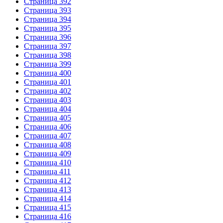
Страница 392
Страница 393
Страница 394
Страница 395
Страница 396
Страница 397
Страница 398
Страница 399
Страница 400
Страница 401
Страница 402
Страница 403
Страница 404
Страница 405
Страница 406
Страница 407
Страница 408
Страница 409
Страница 410
Страница 411
Страница 412
Страница 413
Страница 414
Страница 415
Страница 416