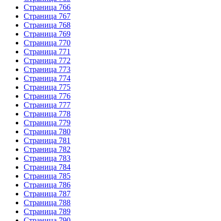
Страница 766
Страница 767
Страница 768
Страница 769
Страница 770
Страница 771
Страница 772
Страница 773
Страница 774
Страница 775
Страница 776
Страница 777
Страница 778
Страница 779
Страница 780
Страница 781
Страница 782
Страница 783
Страница 784
Страница 785
Страница 786
Страница 787
Страница 788
Страница 789
Страница 790