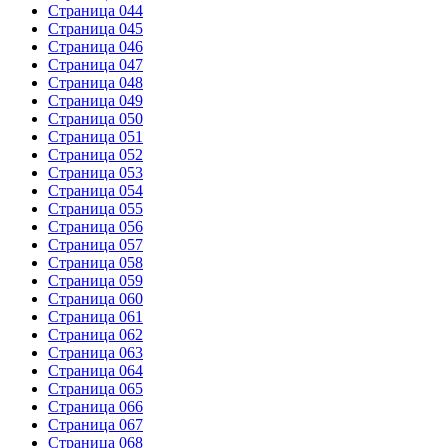
Страница 044
Страница 045
Страница 046
Страница 047
Страница 048
Страница 049
Страница 050
Страница 051
Страница 052
Страница 053
Страница 054
Страница 055
Страница 056
Страница 057
Страница 058
Страница 059
Страница 060
Страница 061
Страница 062
Страница 063
Страница 064
Страница 065
Страница 066
Страница 067
Страница 068