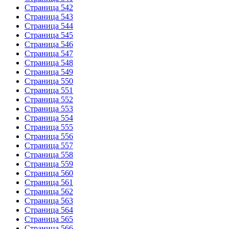
Страница 542
Страница 543
Страница 544
Страница 545
Страница 546
Страница 547
Страница 548
Страница 549
Страница 550
Страница 551
Страница 552
Страница 553
Страница 554
Страница 555
Страница 556
Страница 557
Страница 558
Страница 559
Страница 560
Страница 561
Страница 562
Страница 563
Страница 564
Страница 565
Страница 566