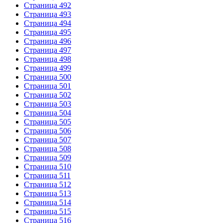
Страница 492
Страница 493
Страница 494
Страница 495
Страница 496
Страница 497
Страница 498
Страница 499
Страница 500
Страница 501
Страница 502
Страница 503
Страница 504
Страница 505
Страница 506
Страница 507
Страница 508
Страница 509
Страница 510
Страница 511
Страница 512
Страница 513
Страница 514
Страница 515
Страница 516