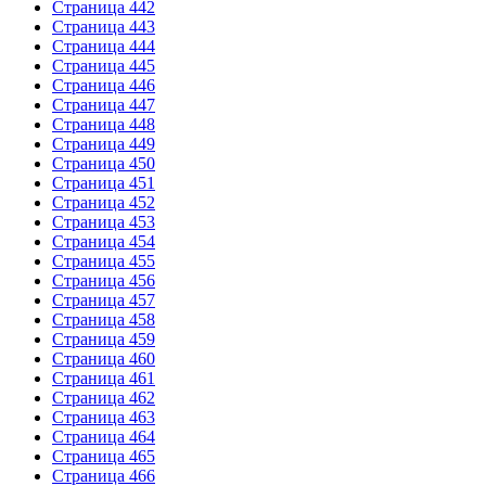
Страница 442
Страница 443
Страница 444
Страница 445
Страница 446
Страница 447
Страница 448
Страница 449
Страница 450
Страница 451
Страница 452
Страница 453
Страница 454
Страница 455
Страница 456
Страница 457
Страница 458
Страница 459
Страница 460
Страница 461
Страница 462
Страница 463
Страница 464
Страница 465
Страница 466