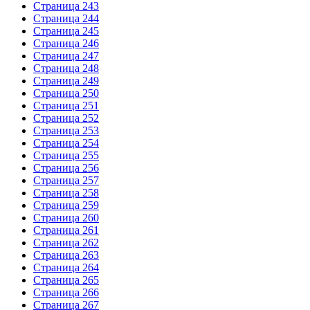
Страница 243
Страница 244
Страница 245
Страница 246
Страница 247
Страница 248
Страница 249
Страница 250
Страница 251
Страница 252
Страница 253
Страница 254
Страница 255
Страница 256
Страница 257
Страница 258
Страница 259
Страница 260
Страница 261
Страница 262
Страница 263
Страница 264
Страница 265
Страница 266
Страница 267