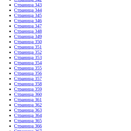
Страница 343
Страница 344
Страница 345
Страница 346
Страница 347
Страница 348
Страница 349
Страница 350
Страница 351
Страница 352
Страница 353
Страница 354
Страница 355
Страница 356
Страница 357
Страница 358
Страница 359
Страница 360
Страница 361
Страница 362
Страница 363
Страница 364
Страница 365
Страница 366