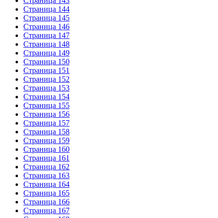
Страница 143
Страница 144
Страница 145
Страница 146
Страница 147
Страница 148
Страница 149
Страница 150
Страница 151
Страница 152
Страница 153
Страница 154
Страница 155
Страница 156
Страница 157
Страница 158
Страница 159
Страница 160
Страница 161
Страница 162
Страница 163
Страница 164
Страница 165
Страница 166
Страница 167