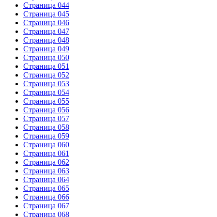
Страница 044
Страница 045
Страница 046
Страница 047
Страница 048
Страница 049
Страница 050
Страница 051
Страница 052
Страница 053
Страница 054
Страница 055
Страница 056
Страница 057
Страница 058
Страница 059
Страница 060
Страница 061
Страница 062
Страница 063
Страница 064
Страница 065
Страница 066
Страница 067
Страница 068