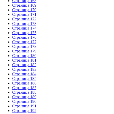
Страница 168
Страница 169
Страница 170
Страница 171
Страница 172
Страница 173
Страница 174
Страница 175
Страница 176
Страница 177
Страница 178
Страница 179
Страница 180
Страница 181
Страница 182
Страница 183
Страница 184
Страница 185
Страница 186
Страница 187
Страница 188
Страница 189
Страница 190
Страница 191
Страница 192