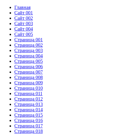
Главная
Сайт 001
Сайт 002
Сайт 003
Сайт 004
Сайт 005
Страница 001
Страница 002
Страница 003
Страница 004
Страница 005
Страница 006
Страница 007
Страница 008
Страница 009
Страница 010
Страница 011
Страница 012
Страница 013
Страница 014
Страница 015
Страница 016
Страница 017
Страница 018