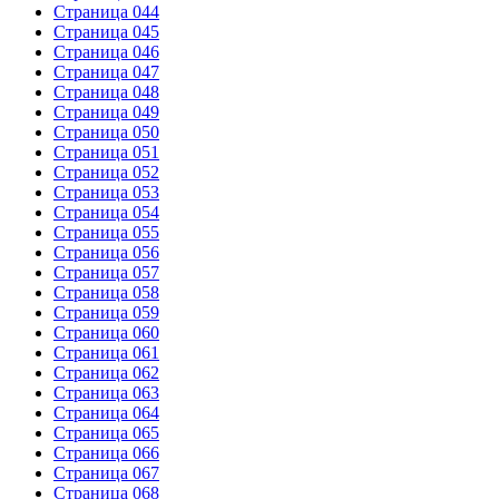
Страница 044
Страница 045
Страница 046
Страница 047
Страница 048
Страница 049
Страница 050
Страница 051
Страница 052
Страница 053
Страница 054
Страница 055
Страница 056
Страница 057
Страница 058
Страница 059
Страница 060
Страница 061
Страница 062
Страница 063
Страница 064
Страница 065
Страница 066
Страница 067
Страница 068