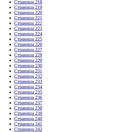
Страница 218
Страница 219
Страница 220
Страница 221
Страница 222
Страница 223
Страница 224
Страница 225
Страница 226
Страница 227
Страница 228
Страница 229
Страница 230
Страница 231
Страница 232
Страница 233
Страница 234
Страница 235
Страница 236
Страница 237
Страница 238
Страница 239
Страница 240
Страница 241
Страница 242