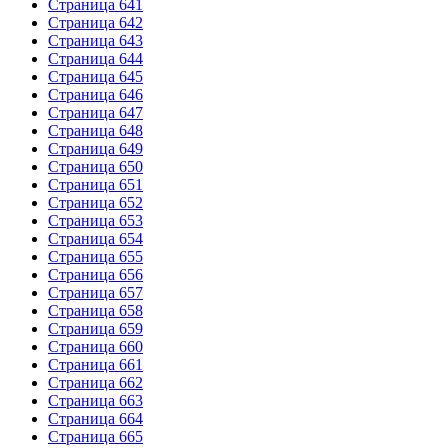
Страница 641
Страница 642
Страница 643
Страница 644
Страница 645
Страница 646
Страница 647
Страница 648
Страница 649
Страница 650
Страница 651
Страница 652
Страница 653
Страница 654
Страница 655
Страница 656
Страница 657
Страница 658
Страница 659
Страница 660
Страница 661
Страница 662
Страница 663
Страница 664
Страница 665