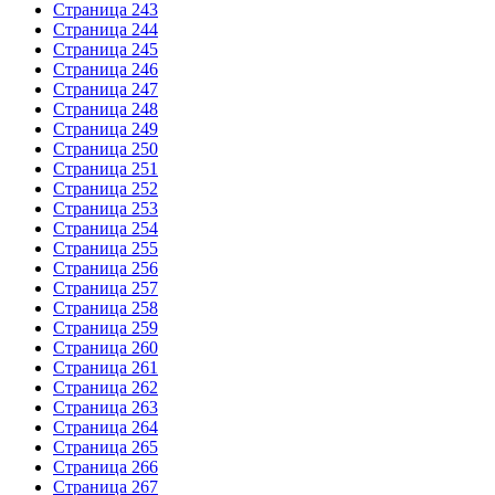
Страница 243
Страница 244
Страница 245
Страница 246
Страница 247
Страница 248
Страница 249
Страница 250
Страница 251
Страница 252
Страница 253
Страница 254
Страница 255
Страница 256
Страница 257
Страница 258
Страница 259
Страница 260
Страница 261
Страница 262
Страница 263
Страница 264
Страница 265
Страница 266
Страница 267