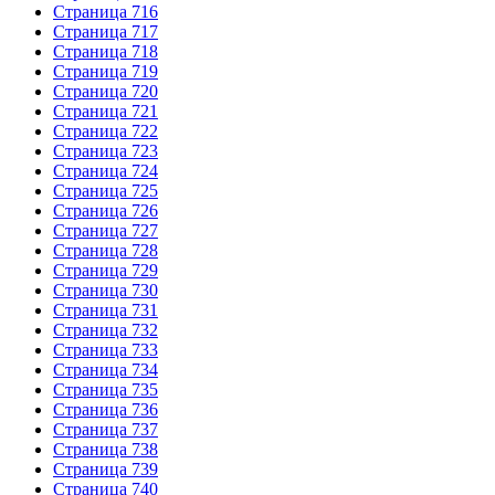
Страница 716
Страница 717
Страница 718
Страница 719
Страница 720
Страница 721
Страница 722
Страница 723
Страница 724
Страница 725
Страница 726
Страница 727
Страница 728
Страница 729
Страница 730
Страница 731
Страница 732
Страница 733
Страница 734
Страница 735
Страница 736
Страница 737
Страница 738
Страница 739
Страница 740