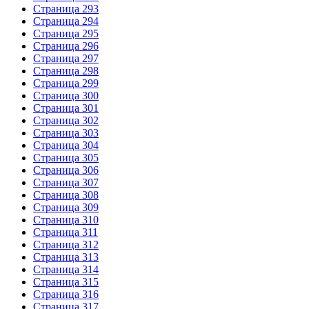
Страница 293
Страница 294
Страница 295
Страница 296
Страница 297
Страница 298
Страница 299
Страница 300
Страница 301
Страница 302
Страница 303
Страница 304
Страница 305
Страница 306
Страница 307
Страница 308
Страница 309
Страница 310
Страница 311
Страница 312
Страница 313
Страница 314
Страница 315
Страница 316
Страница 317