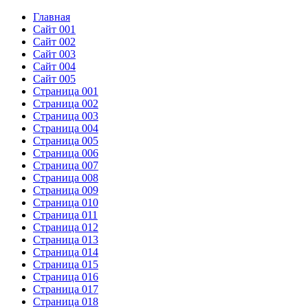
Главная
Сайт 001
Сайт 002
Сайт 003
Сайт 004
Сайт 005
Страница 001
Страница 002
Страница 003
Страница 004
Страница 005
Страница 006
Страница 007
Страница 008
Страница 009
Страница 010
Страница 011
Страница 012
Страница 013
Страница 014
Страница 015
Страница 016
Страница 017
Страница 018