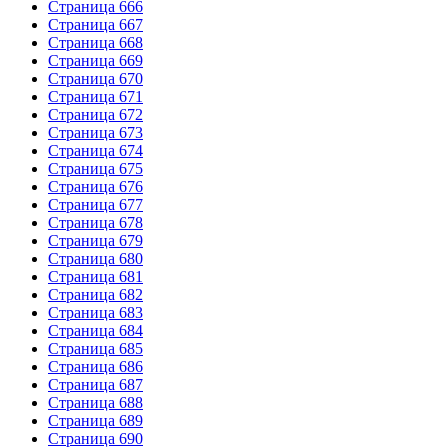
Страница 666
Страница 667
Страница 668
Страница 669
Страница 670
Страница 671
Страница 672
Страница 673
Страница 674
Страница 675
Страница 676
Страница 677
Страница 678
Страница 679
Страница 680
Страница 681
Страница 682
Страница 683
Страница 684
Страница 685
Страница 686
Страница 687
Страница 688
Страница 689
Страница 690