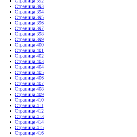
Страница 392
Страница 393
Страница 394
Страница 395
Страница 396
Страница 397
Страница 398
Страница 399
Страница 400
Страница 401
Страница 402
Страница 403
Страница 404
Страница 405
Страница 406
Страница 407
Страница 408
Страница 409
Страница 410
Страница 411
Страница 412
Страница 413
Страница 414
Страница 415
Страница 416