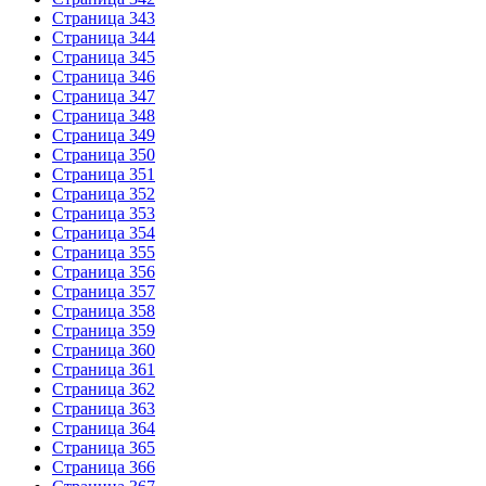
Страница 343
Страница 344
Страница 345
Страница 346
Страница 347
Страница 348
Страница 349
Страница 350
Страница 351
Страница 352
Страница 353
Страница 354
Страница 355
Страница 356
Страница 357
Страница 358
Страница 359
Страница 360
Страница 361
Страница 362
Страница 363
Страница 364
Страница 365
Страница 366