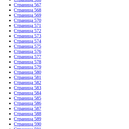
Страница 567
Страница 568
Страница 569
Страница 570
Страница 571
Страница 572
Страница 573
Страница 574
Страница 575
Страница 576
Страница 577
Страница 578
Страница 579
Страница 580
Страница 581
Страница 582
Страница 583
Страница 584
Страница 585
Страница 586
Страница 587
Страница 588
Страница 589
Страница 590