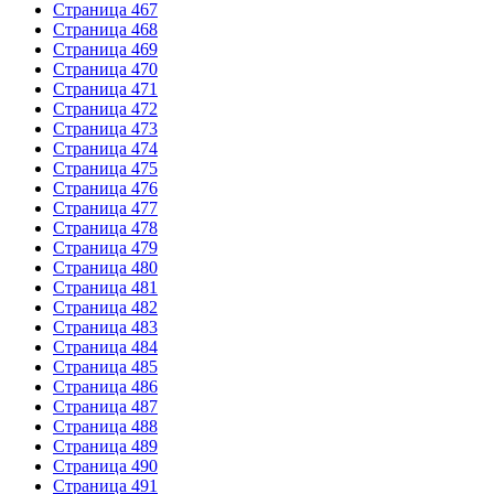
Страница 467
Страница 468
Страница 469
Страница 470
Страница 471
Страница 472
Страница 473
Страница 474
Страница 475
Страница 476
Страница 477
Страница 478
Страница 479
Страница 480
Страница 481
Страница 482
Страница 483
Страница 484
Страница 485
Страница 486
Страница 487
Страница 488
Страница 489
Страница 490
Страница 491