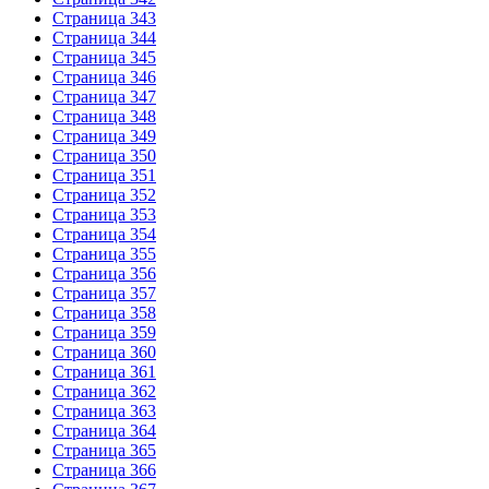
Страница 343
Страница 344
Страница 345
Страница 346
Страница 347
Страница 348
Страница 349
Страница 350
Страница 351
Страница 352
Страница 353
Страница 354
Страница 355
Страница 356
Страница 357
Страница 358
Страница 359
Страница 360
Страница 361
Страница 362
Страница 363
Страница 364
Страница 365
Страница 366