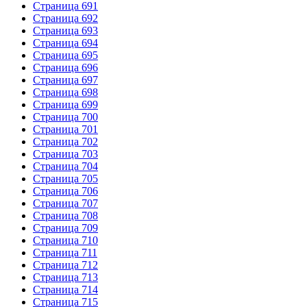
Страница 691
Страница 692
Страница 693
Страница 694
Страница 695
Страница 696
Страница 697
Страница 698
Страница 699
Страница 700
Страница 701
Страница 702
Страница 703
Страница 704
Страница 705
Страница 706
Страница 707
Страница 708
Страница 709
Страница 710
Страница 711
Страница 712
Страница 713
Страница 714
Страница 715