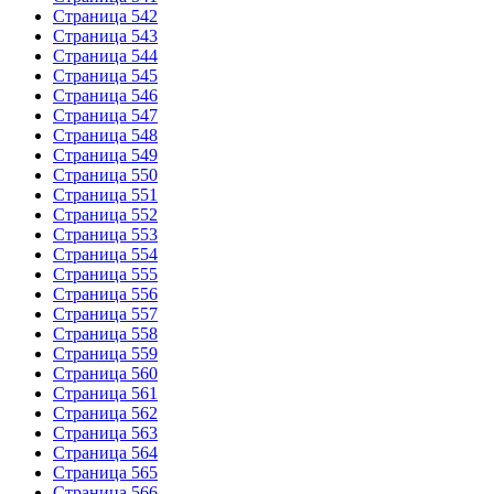
Страница 542
Страница 543
Страница 544
Страница 545
Страница 546
Страница 547
Страница 548
Страница 549
Страница 550
Страница 551
Страница 552
Страница 553
Страница 554
Страница 555
Страница 556
Страница 557
Страница 558
Страница 559
Страница 560
Страница 561
Страница 562
Страница 563
Страница 564
Страница 565
Страница 566