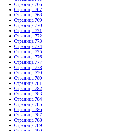
Страница 766
Страница 767
Страница 768
Страница 769
Страница 770
Страница 771
Страница 772
Страница 773
Страница 774
Страница 775
Страница 776
Страница 777
Страница 778
Страница 779
Страница 780
Страница 781
Страница 782
Страница 783
Страница 784
Страница 785
Страница 786
Страница 787
Страница 788
Страница 789
Страница 790