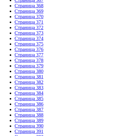
Страница 367
Страница 368
Страница 369
Страница 370
Страница 371
Страница 372
Страница 373
Страница 374
Страница 375
Страница 376
Страница 377
Страница 378
Страница 379
Страница 380
Страница 381
Страница 382
Страница 383
Страница 384
Страница 385
Страница 386
Страница 387
Страница 388
Страница 389
Страница 390
Страница 391