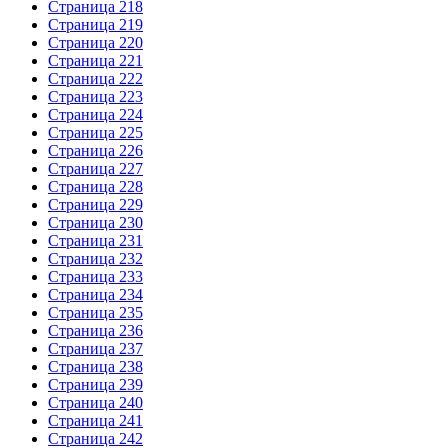
Страница 218
Страница 219
Страница 220
Страница 221
Страница 222
Страница 223
Страница 224
Страница 225
Страница 226
Страница 227
Страница 228
Страница 229
Страница 230
Страница 231
Страница 232
Страница 233
Страница 234
Страница 235
Страница 236
Страница 237
Страница 238
Страница 239
Страница 240
Страница 241
Страница 242