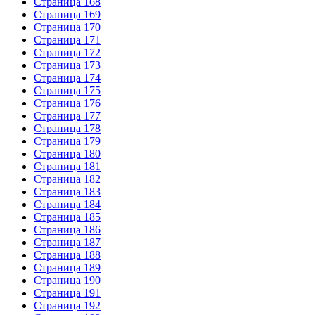
Страница 168
Страница 169
Страница 170
Страница 171
Страница 172
Страница 173
Страница 174
Страница 175
Страница 176
Страница 177
Страница 178
Страница 179
Страница 180
Страница 181
Страница 182
Страница 183
Страница 184
Страница 185
Страница 186
Страница 187
Страница 188
Страница 189
Страница 190
Страница 191
Страница 192