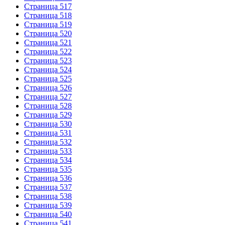
Страница 517
Страница 518
Страница 519
Страница 520
Страница 521
Страница 522
Страница 523
Страница 524
Страница 525
Страница 526
Страница 527
Страница 528
Страница 529
Страница 530
Страница 531
Страница 532
Страница 533
Страница 534
Страница 535
Страница 536
Страница 537
Страница 538
Страница 539
Страница 540
Страница 541