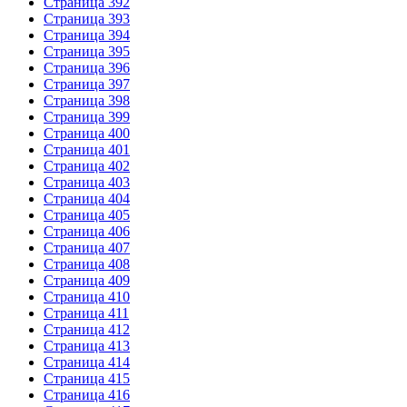
Страница 392
Страница 393
Страница 394
Страница 395
Страница 396
Страница 397
Страница 398
Страница 399
Страница 400
Страница 401
Страница 402
Страница 403
Страница 404
Страница 405
Страница 406
Страница 407
Страница 408
Страница 409
Страница 410
Страница 411
Страница 412
Страница 413
Страница 414
Страница 415
Страница 416