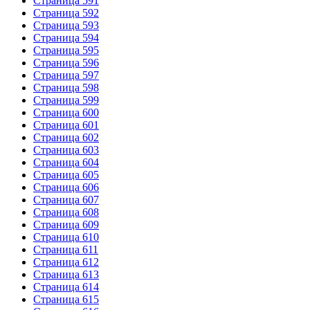
Страница 591
Страница 592
Страница 593
Страница 594
Страница 595
Страница 596
Страница 597
Страница 598
Страница 599
Страница 600
Страница 601
Страница 602
Страница 603
Страница 604
Страница 605
Страница 606
Страница 607
Страница 608
Страница 609
Страница 610
Страница 611
Страница 612
Страница 613
Страница 614
Страница 615