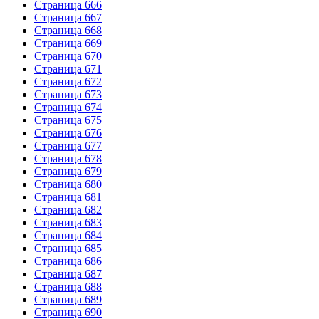
Страница 666
Страница 667
Страница 668
Страница 669
Страница 670
Страница 671
Страница 672
Страница 673
Страница 674
Страница 675
Страница 676
Страница 677
Страница 678
Страница 679
Страница 680
Страница 681
Страница 682
Страница 683
Страница 684
Страница 685
Страница 686
Страница 687
Страница 688
Страница 689
Страница 690