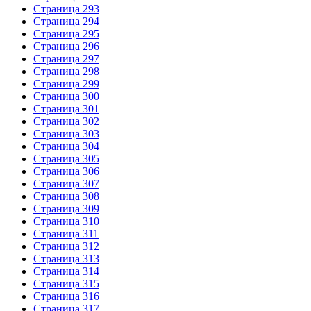
Страница 293
Страница 294
Страница 295
Страница 296
Страница 297
Страница 298
Страница 299
Страница 300
Страница 301
Страница 302
Страница 303
Страница 304
Страница 305
Страница 306
Страница 307
Страница 308
Страница 309
Страница 310
Страница 311
Страница 312
Страница 313
Страница 314
Страница 315
Страница 316
Страница 317