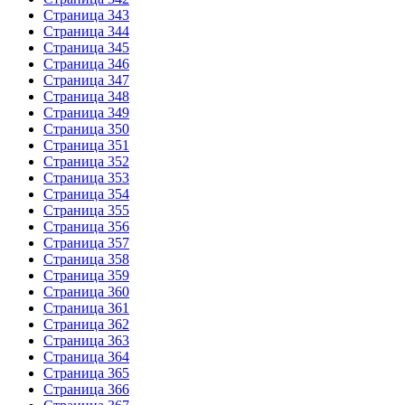
Страница 343
Страница 344
Страница 345
Страница 346
Страница 347
Страница 348
Страница 349
Страница 350
Страница 351
Страница 352
Страница 353
Страница 354
Страница 355
Страница 356
Страница 357
Страница 358
Страница 359
Страница 360
Страница 361
Страница 362
Страница 363
Страница 364
Страница 365
Страница 366