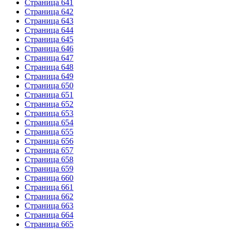
Страница 641
Страница 642
Страница 643
Страница 644
Страница 645
Страница 646
Страница 647
Страница 648
Страница 649
Страница 650
Страница 651
Страница 652
Страница 653
Страница 654
Страница 655
Страница 656
Страница 657
Страница 658
Страница 659
Страница 660
Страница 661
Страница 662
Страница 663
Страница 664
Страница 665