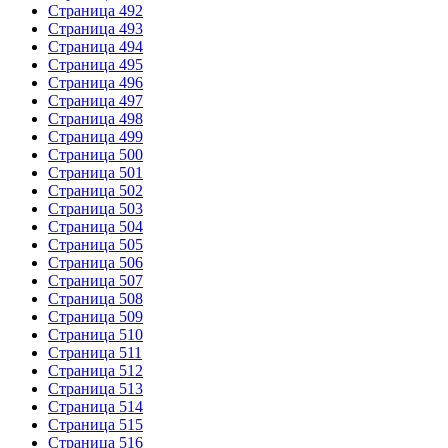
Страница 492
Страница 493
Страница 494
Страница 495
Страница 496
Страница 497
Страница 498
Страница 499
Страница 500
Страница 501
Страница 502
Страница 503
Страница 504
Страница 505
Страница 506
Страница 507
Страница 508
Страница 509
Страница 510
Страница 511
Страница 512
Страница 513
Страница 514
Страница 515
Страница 516