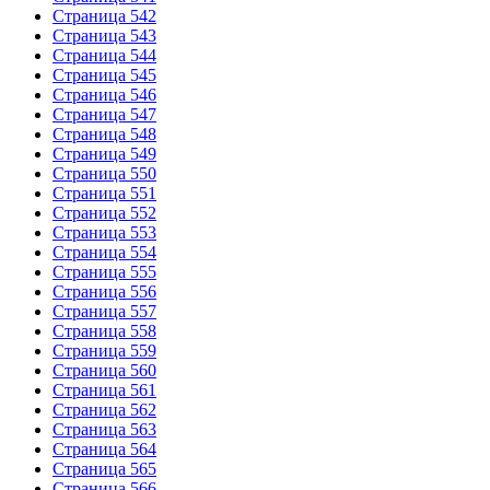
Страница 542
Страница 543
Страница 544
Страница 545
Страница 546
Страница 547
Страница 548
Страница 549
Страница 550
Страница 551
Страница 552
Страница 553
Страница 554
Страница 555
Страница 556
Страница 557
Страница 558
Страница 559
Страница 560
Страница 561
Страница 562
Страница 563
Страница 564
Страница 565
Страница 566