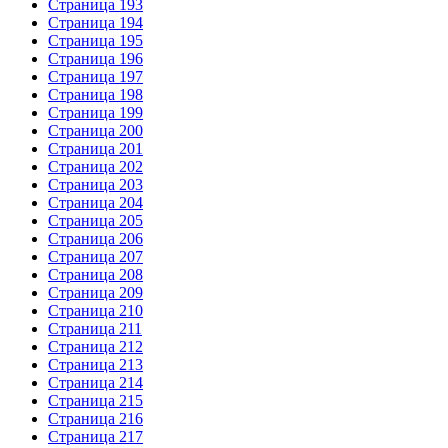
Страница 193
Страница 194
Страница 195
Страница 196
Страница 197
Страница 198
Страница 199
Страница 200
Страница 201
Страница 202
Страница 203
Страница 204
Страница 205
Страница 206
Страница 207
Страница 208
Страница 209
Страница 210
Страница 211
Страница 212
Страница 213
Страница 214
Страница 215
Страница 216
Страница 217