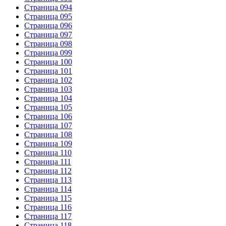
Страница 094
Страница 095
Страница 096
Страница 097
Страница 098
Страница 099
Страница 100
Страница 101
Страница 102
Страница 103
Страница 104
Страница 105
Страница 106
Страница 107
Страница 108
Страница 109
Страница 110
Страница 111
Страница 112
Страница 113
Страница 114
Страница 115
Страница 116
Страница 117
Страница 118