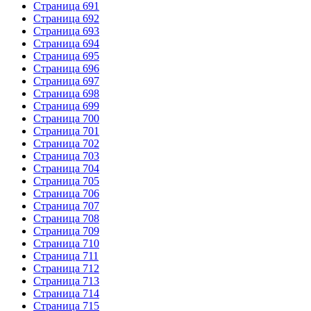
Страница 691
Страница 692
Страница 693
Страница 694
Страница 695
Страница 696
Страница 697
Страница 698
Страница 699
Страница 700
Страница 701
Страница 702
Страница 703
Страница 704
Страница 705
Страница 706
Страница 707
Страница 708
Страница 709
Страница 710
Страница 711
Страница 712
Страница 713
Страница 714
Страница 715