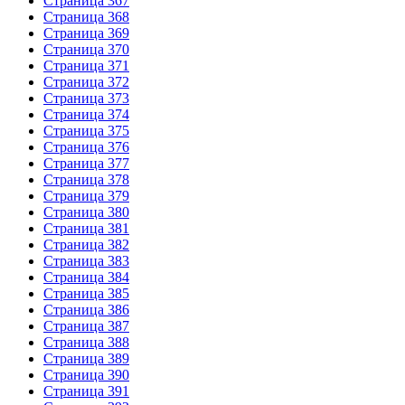
Страница 367
Страница 368
Страница 369
Страница 370
Страница 371
Страница 372
Страница 373
Страница 374
Страница 375
Страница 376
Страница 377
Страница 378
Страница 379
Страница 380
Страница 381
Страница 382
Страница 383
Страница 384
Страница 385
Страница 386
Страница 387
Страница 388
Страница 389
Страница 390
Страница 391