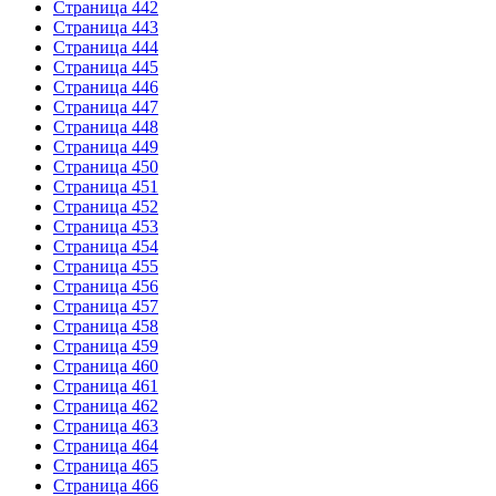
Страница 442
Страница 443
Страница 444
Страница 445
Страница 446
Страница 447
Страница 448
Страница 449
Страница 450
Страница 451
Страница 452
Страница 453
Страница 454
Страница 455
Страница 456
Страница 457
Страница 458
Страница 459
Страница 460
Страница 461
Страница 462
Страница 463
Страница 464
Страница 465
Страница 466