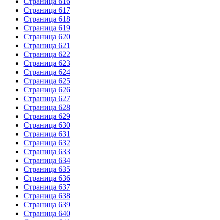
Страница 616
Страница 617
Страница 618
Страница 619
Страница 620
Страница 621
Страница 622
Страница 623
Страница 624
Страница 625
Страница 626
Страница 627
Страница 628
Страница 629
Страница 630
Страница 631
Страница 632
Страница 633
Страница 634
Страница 635
Страница 636
Страница 637
Страница 638
Страница 639
Страница 640