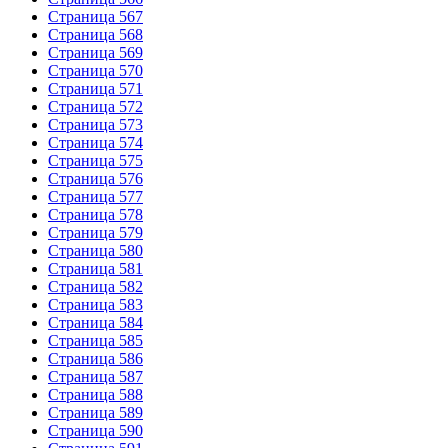
Страница 567
Страница 568
Страница 569
Страница 570
Страница 571
Страница 572
Страница 573
Страница 574
Страница 575
Страница 576
Страница 577
Страница 578
Страница 579
Страница 580
Страница 581
Страница 582
Страница 583
Страница 584
Страница 585
Страница 586
Страница 587
Страница 588
Страница 589
Страница 590