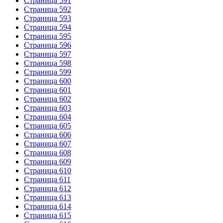
Страница 591
Страница 592
Страница 593
Страница 594
Страница 595
Страница 596
Страница 597
Страница 598
Страница 599
Страница 600
Страница 601
Страница 602
Страница 603
Страница 604
Страница 605
Страница 606
Страница 607
Страница 608
Страница 609
Страница 610
Страница 611
Страница 612
Страница 613
Страница 614
Страница 615