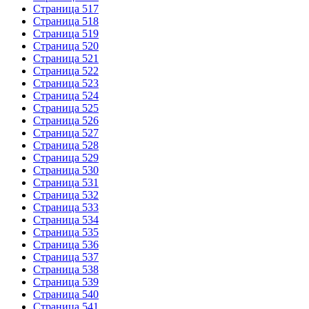
Страница 517
Страница 518
Страница 519
Страница 520
Страница 521
Страница 522
Страница 523
Страница 524
Страница 525
Страница 526
Страница 527
Страница 528
Страница 529
Страница 530
Страница 531
Страница 532
Страница 533
Страница 534
Страница 535
Страница 536
Страница 537
Страница 538
Страница 539
Страница 540
Страница 541