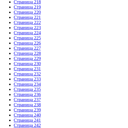
Страница 218
Страница 219
Страница 220
Страница 221
Страница 222
Страница 223
Страница 224
Страница 225
Страница 226
Страница 227
Страница 228
Страница 229
Страница 230
Страница 231
Страница 232
Страница 233
Страница 234
Страница 235
Страница 236
Страница 237
Страница 238
Страница 239
Страница 240
Страница 241
Страница 242