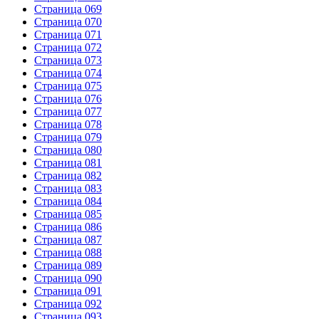
Страница 069
Страница 070
Страница 071
Страница 072
Страница 073
Страница 074
Страница 075
Страница 076
Страница 077
Страница 078
Страница 079
Страница 080
Страница 081
Страница 082
Страница 083
Страница 084
Страница 085
Страница 086
Страница 087
Страница 088
Страница 089
Страница 090
Страница 091
Страница 092
Страница 093