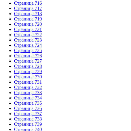
Страница 716
Страница 717
Страница 718
Страница 719
Страница 720
Страница 721
Страница 722
Страница 723
Страница 724
Страница 725
Страница 726
Страница 727
Страница 728
Страница 729
Страница 730
Страница 731
Страница 732
Страница 733
Страница 734
Страница 735
Страница 736
Страница 737
Страница 738
Страница 739
Страница 740