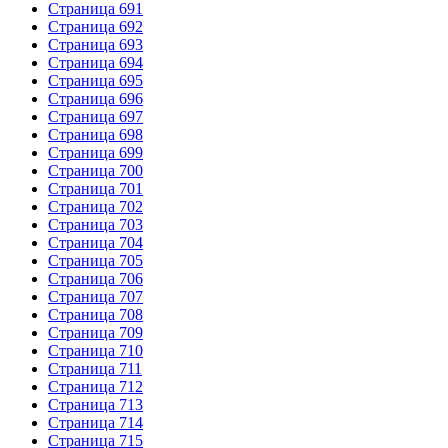
Страница 691
Страница 692
Страница 693
Страница 694
Страница 695
Страница 696
Страница 697
Страница 698
Страница 699
Страница 700
Страница 701
Страница 702
Страница 703
Страница 704
Страница 705
Страница 706
Страница 707
Страница 708
Страница 709
Страница 710
Страница 711
Страница 712
Страница 713
Страница 714
Страница 715