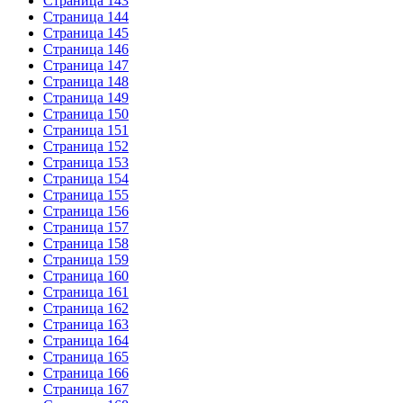
Страница 143
Страница 144
Страница 145
Страница 146
Страница 147
Страница 148
Страница 149
Страница 150
Страница 151
Страница 152
Страница 153
Страница 154
Страница 155
Страница 156
Страница 157
Страница 158
Страница 159
Страница 160
Страница 161
Страница 162
Страница 163
Страница 164
Страница 165
Страница 166
Страница 167