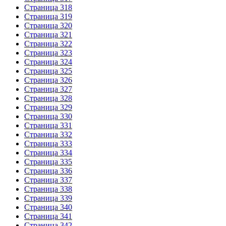
Страница 318
Страница 319
Страница 320
Страница 321
Страница 322
Страница 323
Страница 324
Страница 325
Страница 326
Страница 327
Страница 328
Страница 329
Страница 330
Страница 331
Страница 332
Страница 333
Страница 334
Страница 335
Страница 336
Страница 337
Страница 338
Страница 339
Страница 340
Страница 341
Страница 342