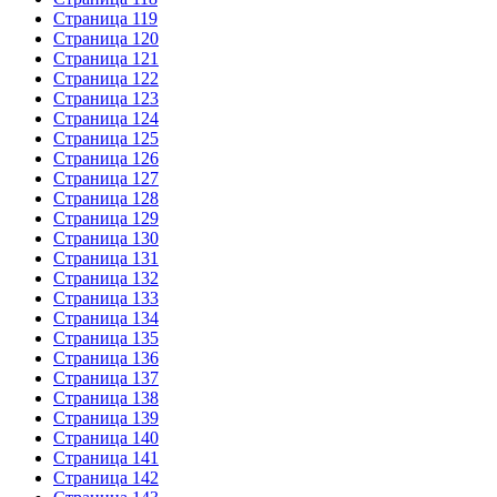
Страница 119
Страница 120
Страница 121
Страница 122
Страница 123
Страница 124
Страница 125
Страница 126
Страница 127
Страница 128
Страница 129
Страница 130
Страница 131
Страница 132
Страница 133
Страница 134
Страница 135
Страница 136
Страница 137
Страница 138
Страница 139
Страница 140
Страница 141
Страница 142