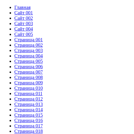
Главная
Сайт 001
Сайт 002
Сайт 003
Сайт 004
Сайт 005
Страница 001
Страница 002
Страница 003
Страница 004
Страница 005
Страница 006
Страница 007
Страница 008
Страница 009
Страница 010
Страница 011
Страница 012
Страница 013
Страница 014
Страница 015
Страница 016
Страница 017
Страница 018