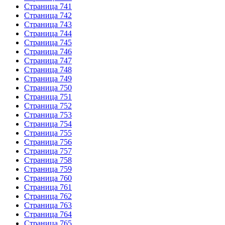
Страница 741
Страница 742
Страница 743
Страница 744
Страница 745
Страница 746
Страница 747
Страница 748
Страница 749
Страница 750
Страница 751
Страница 752
Страница 753
Страница 754
Страница 755
Страница 756
Страница 757
Страница 758
Страница 759
Страница 760
Страница 761
Страница 762
Страница 763
Страница 764
Страница 765