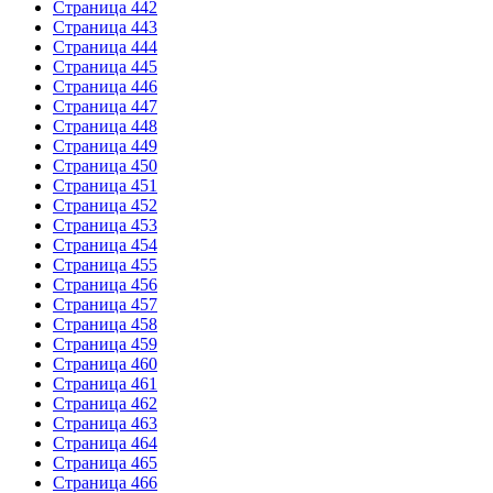
Страница 442
Страница 443
Страница 444
Страница 445
Страница 446
Страница 447
Страница 448
Страница 449
Страница 450
Страница 451
Страница 452
Страница 453
Страница 454
Страница 455
Страница 456
Страница 457
Страница 458
Страница 459
Страница 460
Страница 461
Страница 462
Страница 463
Страница 464
Страница 465
Страница 466