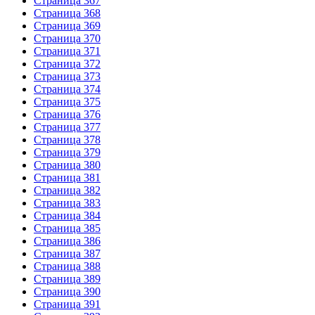
Страница 367
Страница 368
Страница 369
Страница 370
Страница 371
Страница 372
Страница 373
Страница 374
Страница 375
Страница 376
Страница 377
Страница 378
Страница 379
Страница 380
Страница 381
Страница 382
Страница 383
Страница 384
Страница 385
Страница 386
Страница 387
Страница 388
Страница 389
Страница 390
Страница 391