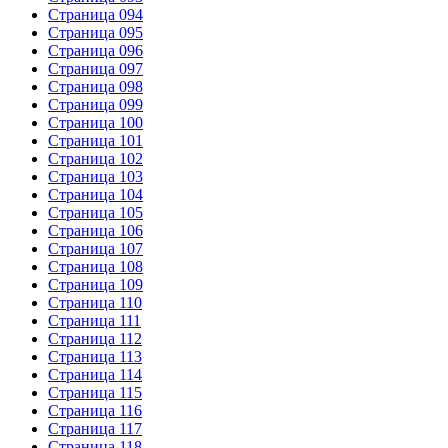
Страница 094
Страница 095
Страница 096
Страница 097
Страница 098
Страница 099
Страница 100
Страница 101
Страница 102
Страница 103
Страница 104
Страница 105
Страница 106
Страница 107
Страница 108
Страница 109
Страница 110
Страница 111
Страница 112
Страница 113
Страница 114
Страница 115
Страница 116
Страница 117
Страница 118