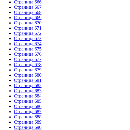
Страница 666
Страница 667
Страница 668
Страница 669
Страница 670
Страница 671
Страница 672
Страница 673
Страница 674
Страница 675
Страница 676
Страница 677
Страница 678
Страница 679
Страница 680
Страница 681
Страница 682
Страница 683
Страница 684
Страница 685
Страница 686
Страница 687
Страница 688
Страница 689
Страница 690