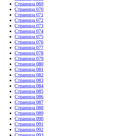
Страница 069
Страница 070
Страница 071
Страница 072
Страница 073
Страница 074
Страница 075
Страница 076
Страница 077
Страница 078
Страница 079
Страница 080
Страница 081
Страница 082
Страница 083
Страница 084
Страница 085
Страница 086
Страница 087
Страница 088
Страница 089
Страница 090
Страница 091
Страница 092
Страница 093