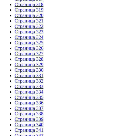
Страница 318
Страница 319
Страница 320
Страница 321
Страница 322
Страница 323
Страница 324
Страница 325
Страница 326
Страница 327
Страница 328
Страница 329
Страница 330
Страница 331
Страница 332
Страница 333
Страница 334
Страница 335
Страница 336
Страница 337
Страница 338
Страница 339
Страница 340
Страница 341
Страница 342