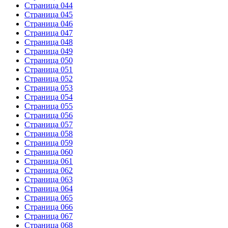
Страница 044
Страница 045
Страница 046
Страница 047
Страница 048
Страница 049
Страница 050
Страница 051
Страница 052
Страница 053
Страница 054
Страница 055
Страница 056
Страница 057
Страница 058
Страница 059
Страница 060
Страница 061
Страница 062
Страница 063
Страница 064
Страница 065
Страница 066
Страница 067
Страница 068