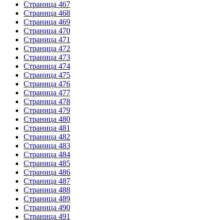
Страница 467
Страница 468
Страница 469
Страница 470
Страница 471
Страница 472
Страница 473
Страница 474
Страница 475
Страница 476
Страница 477
Страница 478
Страница 479
Страница 480
Страница 481
Страница 482
Страница 483
Страница 484
Страница 485
Страница 486
Страница 487
Страница 488
Страница 489
Страница 490
Страница 491