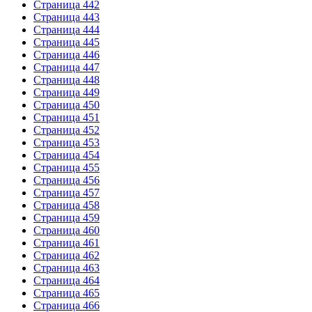
Страница 442
Страница 443
Страница 444
Страница 445
Страница 446
Страница 447
Страница 448
Страница 449
Страница 450
Страница 451
Страница 452
Страница 453
Страница 454
Страница 455
Страница 456
Страница 457
Страница 458
Страница 459
Страница 460
Страница 461
Страница 462
Страница 463
Страница 464
Страница 465
Страница 466