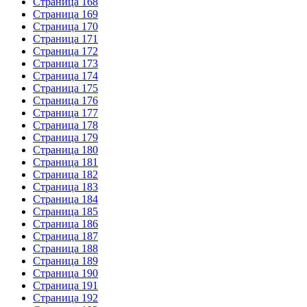
Страница 168
Страница 169
Страница 170
Страница 171
Страница 172
Страница 173
Страница 174
Страница 175
Страница 176
Страница 177
Страница 178
Страница 179
Страница 180
Страница 181
Страница 182
Страница 183
Страница 184
Страница 185
Страница 186
Страница 187
Страница 188
Страница 189
Страница 190
Страница 191
Страница 192