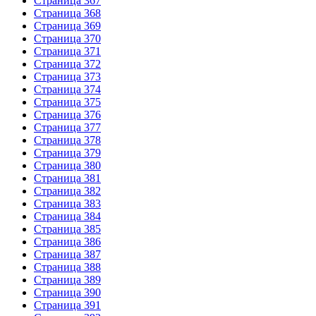
Страница 367
Страница 368
Страница 369
Страница 370
Страница 371
Страница 372
Страница 373
Страница 374
Страница 375
Страница 376
Страница 377
Страница 378
Страница 379
Страница 380
Страница 381
Страница 382
Страница 383
Страница 384
Страница 385
Страница 386
Страница 387
Страница 388
Страница 389
Страница 390
Страница 391