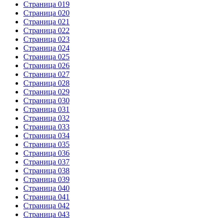
Страница 019
Страница 020
Страница 021
Страница 022
Страница 023
Страница 024
Страница 025
Страница 026
Страница 027
Страница 028
Страница 029
Страница 030
Страница 031
Страница 032
Страница 033
Страница 034
Страница 035
Страница 036
Страница 037
Страница 038
Страница 039
Страница 040
Страница 041
Страница 042
Страница 043