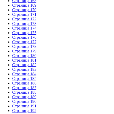
Страница 168
Страница 169
Страница 170
Страница 171
Страница 172
Страница 173
Страница 174
Страница 175
Страница 176
Страница 177
Страница 178
Страница 179
Страница 180
Страница 181
Страница 182
Страница 183
Страница 184
Страница 185
Страница 186
Страница 187
Страница 188
Страница 189
Страница 190
Страница 191
Страница 192