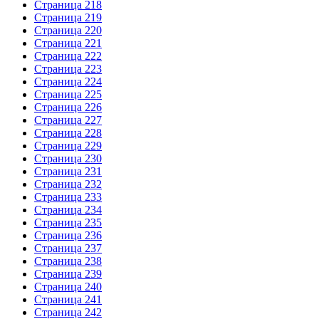
Страница 218
Страница 219
Страница 220
Страница 221
Страница 222
Страница 223
Страница 224
Страница 225
Страница 226
Страница 227
Страница 228
Страница 229
Страница 230
Страница 231
Страница 232
Страница 233
Страница 234
Страница 235
Страница 236
Страница 237
Страница 238
Страница 239
Страница 240
Страница 241
Страница 242