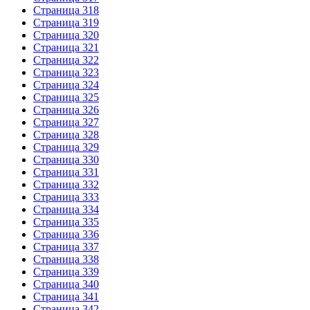
Страница 318
Страница 319
Страница 320
Страница 321
Страница 322
Страница 323
Страница 324
Страница 325
Страница 326
Страница 327
Страница 328
Страница 329
Страница 330
Страница 331
Страница 332
Страница 333
Страница 334
Страница 335
Страница 336
Страница 337
Страница 338
Страница 339
Страница 340
Страница 341
Страница 342