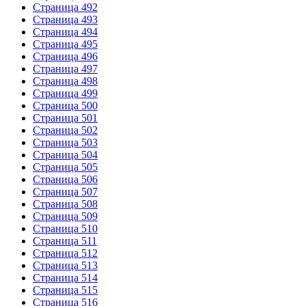
Страница 492
Страница 493
Страница 494
Страница 495
Страница 496
Страница 497
Страница 498
Страница 499
Страница 500
Страница 501
Страница 502
Страница 503
Страница 504
Страница 505
Страница 506
Страница 507
Страница 508
Страница 509
Страница 510
Страница 511
Страница 512
Страница 513
Страница 514
Страница 515
Страница 516