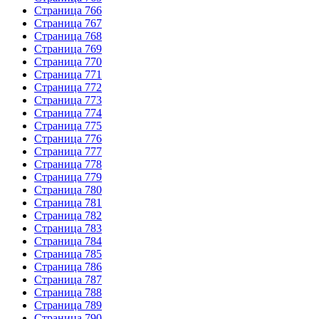
Страница 766
Страница 767
Страница 768
Страница 769
Страница 770
Страница 771
Страница 772
Страница 773
Страница 774
Страница 775
Страница 776
Страница 777
Страница 778
Страница 779
Страница 780
Страница 781
Страница 782
Страница 783
Страница 784
Страница 785
Страница 786
Страница 787
Страница 788
Страница 789
Страница 790