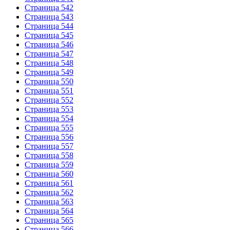
Страница 542
Страница 543
Страница 544
Страница 545
Страница 546
Страница 547
Страница 548
Страница 549
Страница 550
Страница 551
Страница 552
Страница 553
Страница 554
Страница 555
Страница 556
Страница 557
Страница 558
Страница 559
Страница 560
Страница 561
Страница 562
Страница 563
Страница 564
Страница 565
Страница 566