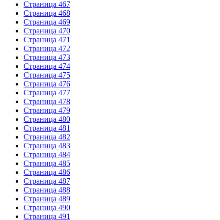
Страница 467
Страница 468
Страница 469
Страница 470
Страница 471
Страница 472
Страница 473
Страница 474
Страница 475
Страница 476
Страница 477
Страница 478
Страница 479
Страница 480
Страница 481
Страница 482
Страница 483
Страница 484
Страница 485
Страница 486
Страница 487
Страница 488
Страница 489
Страница 490
Страница 491