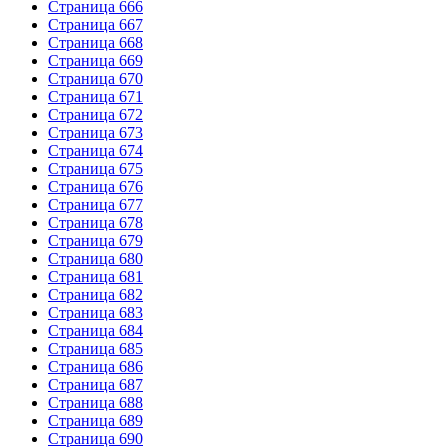
Страница 666
Страница 667
Страница 668
Страница 669
Страница 670
Страница 671
Страница 672
Страница 673
Страница 674
Страница 675
Страница 676
Страница 677
Страница 678
Страница 679
Страница 680
Страница 681
Страница 682
Страница 683
Страница 684
Страница 685
Страница 686
Страница 687
Страница 688
Страница 689
Страница 690