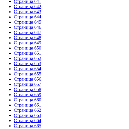
Страница 641
Страница 642
Страница 643
Страница 644
Страница 645
Страница 646
Страница 647
Страница 648
Страница 649
Страница 650
Страница 651
Страница 652
Страница 653
Страница 654
Страница 655
Страница 656
Страница 657
Страница 658
Страница 659
Страница 660
Страница 661
Страница 662
Страница 663
Страница 664
Страница 665