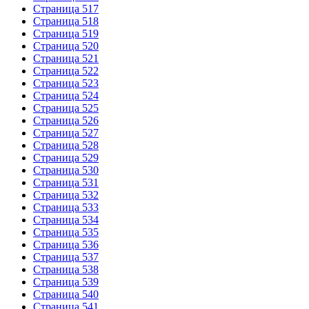
Страница 517
Страница 518
Страница 519
Страница 520
Страница 521
Страница 522
Страница 523
Страница 524
Страница 525
Страница 526
Страница 527
Страница 528
Страница 529
Страница 530
Страница 531
Страница 532
Страница 533
Страница 534
Страница 535
Страница 536
Страница 537
Страница 538
Страница 539
Страница 540
Страница 541