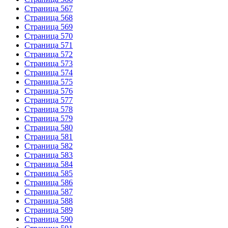
Страница 567
Страница 568
Страница 569
Страница 570
Страница 571
Страница 572
Страница 573
Страница 574
Страница 575
Страница 576
Страница 577
Страница 578
Страница 579
Страница 580
Страница 581
Страница 582
Страница 583
Страница 584
Страница 585
Страница 586
Страница 587
Страница 588
Страница 589
Страница 590