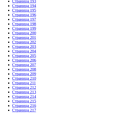
Страница 193
Страница 194
Страница 195
Страница 196
Страница 197
Страница 198
Страница 199
Страница 200
Страница 201
Страница 202
Страница 203
Страница 204
Страница 205
Страница 206
Страница 207
Страница 208
Страница 209
Страница 210
Страница 211
Страница 212
Страница 213
Страница 214
Страница 215
Страница 216
Страница 217