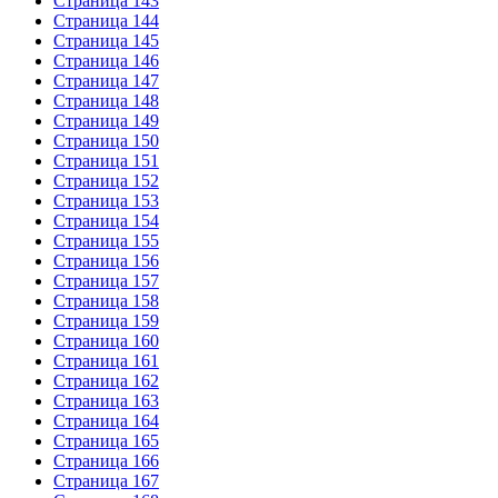
Страница 143
Страница 144
Страница 145
Страница 146
Страница 147
Страница 148
Страница 149
Страница 150
Страница 151
Страница 152
Страница 153
Страница 154
Страница 155
Страница 156
Страница 157
Страница 158
Страница 159
Страница 160
Страница 161
Страница 162
Страница 163
Страница 164
Страница 165
Страница 166
Страница 167