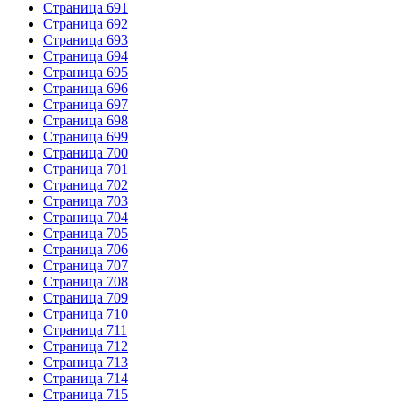
Страница 691
Страница 692
Страница 693
Страница 694
Страница 695
Страница 696
Страница 697
Страница 698
Страница 699
Страница 700
Страница 701
Страница 702
Страница 703
Страница 704
Страница 705
Страница 706
Страница 707
Страница 708
Страница 709
Страница 710
Страница 711
Страница 712
Страница 713
Страница 714
Страница 715