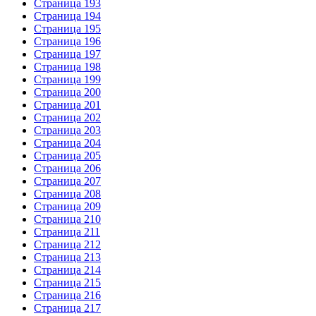
Страница 193
Страница 194
Страница 195
Страница 196
Страница 197
Страница 198
Страница 199
Страница 200
Страница 201
Страница 202
Страница 203
Страница 204
Страница 205
Страница 206
Страница 207
Страница 208
Страница 209
Страница 210
Страница 211
Страница 212
Страница 213
Страница 214
Страница 215
Страница 216
Страница 217