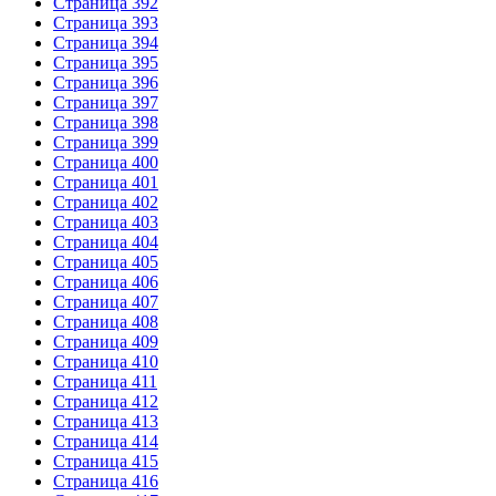
Страница 392
Страница 393
Страница 394
Страница 395
Страница 396
Страница 397
Страница 398
Страница 399
Страница 400
Страница 401
Страница 402
Страница 403
Страница 404
Страница 405
Страница 406
Страница 407
Страница 408
Страница 409
Страница 410
Страница 411
Страница 412
Страница 413
Страница 414
Страница 415
Страница 416