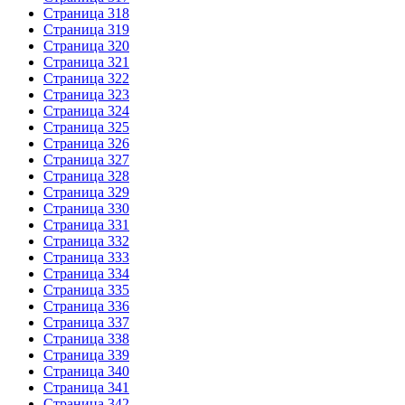
Страница 318
Страница 319
Страница 320
Страница 321
Страница 322
Страница 323
Страница 324
Страница 325
Страница 326
Страница 327
Страница 328
Страница 329
Страница 330
Страница 331
Страница 332
Страница 333
Страница 334
Страница 335
Страница 336
Страница 337
Страница 338
Страница 339
Страница 340
Страница 341
Страница 342