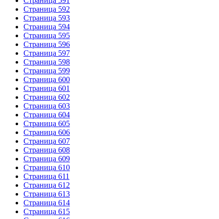
Страница 591
Страница 592
Страница 593
Страница 594
Страница 595
Страница 596
Страница 597
Страница 598
Страница 599
Страница 600
Страница 601
Страница 602
Страница 603
Страница 604
Страница 605
Страница 606
Страница 607
Страница 608
Страница 609
Страница 610
Страница 611
Страница 612
Страница 613
Страница 614
Страница 615