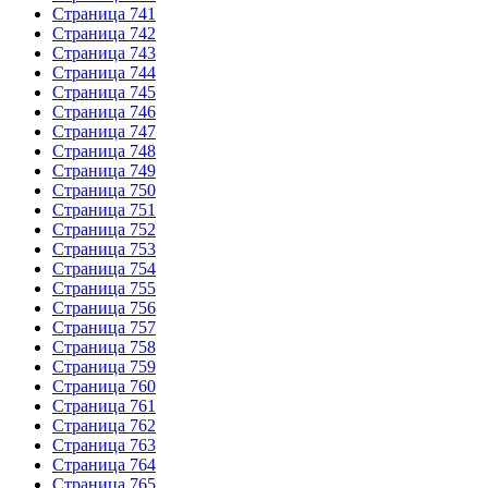
Страница 741
Страница 742
Страница 743
Страница 744
Страница 745
Страница 746
Страница 747
Страница 748
Страница 749
Страница 750
Страница 751
Страница 752
Страница 753
Страница 754
Страница 755
Страница 756
Страница 757
Страница 758
Страница 759
Страница 760
Страница 761
Страница 762
Страница 763
Страница 764
Страница 765