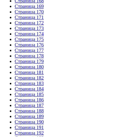
Страница 168
Страница 169
Страница 170
Страница 171
Страница 172
Страница 173
Страница 174
Страница 175
Страница 176
Страница 177
Страница 178
Страница 179
Страница 180
Страница 181
Страница 182
Страница 183
Страница 184
Страница 185
Страница 186
Страница 187
Страница 188
Страница 189
Страница 190
Страница 191
Страница 192