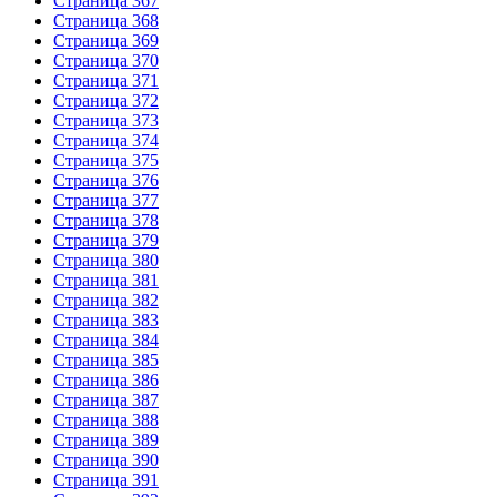
Страница 367
Страница 368
Страница 369
Страница 370
Страница 371
Страница 372
Страница 373
Страница 374
Страница 375
Страница 376
Страница 377
Страница 378
Страница 379
Страница 380
Страница 381
Страница 382
Страница 383
Страница 384
Страница 385
Страница 386
Страница 387
Страница 388
Страница 389
Страница 390
Страница 391