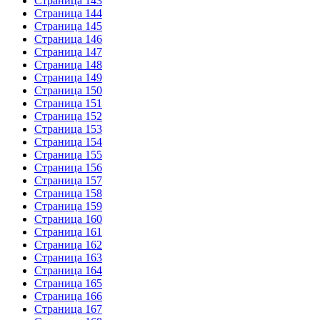
Страница 143
Страница 144
Страница 145
Страница 146
Страница 147
Страница 148
Страница 149
Страница 150
Страница 151
Страница 152
Страница 153
Страница 154
Страница 155
Страница 156
Страница 157
Страница 158
Страница 159
Страница 160
Страница 161
Страница 162
Страница 163
Страница 164
Страница 165
Страница 166
Страница 167