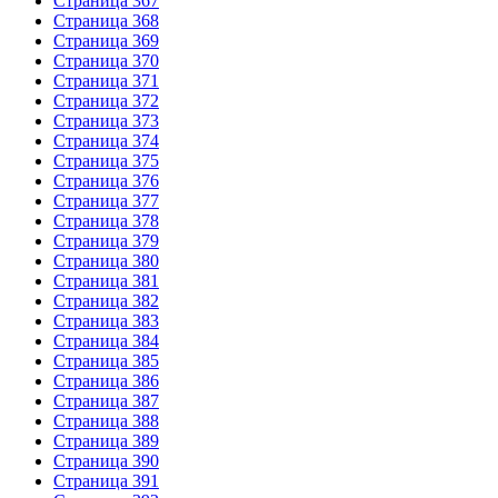
Страница 367
Страница 368
Страница 369
Страница 370
Страница 371
Страница 372
Страница 373
Страница 374
Страница 375
Страница 376
Страница 377
Страница 378
Страница 379
Страница 380
Страница 381
Страница 382
Страница 383
Страница 384
Страница 385
Страница 386
Страница 387
Страница 388
Страница 389
Страница 390
Страница 391