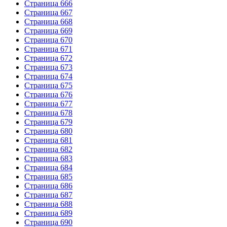
Страница 666
Страница 667
Страница 668
Страница 669
Страница 670
Страница 671
Страница 672
Страница 673
Страница 674
Страница 675
Страница 676
Страница 677
Страница 678
Страница 679
Страница 680
Страница 681
Страница 682
Страница 683
Страница 684
Страница 685
Страница 686
Страница 687
Страница 688
Страница 689
Страница 690