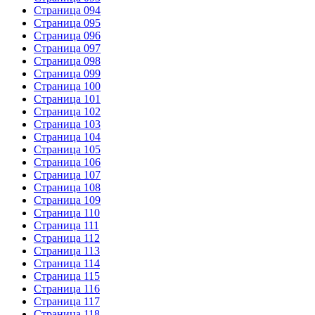
Страница 094
Страница 095
Страница 096
Страница 097
Страница 098
Страница 099
Страница 100
Страница 101
Страница 102
Страница 103
Страница 104
Страница 105
Страница 106
Страница 107
Страница 108
Страница 109
Страница 110
Страница 111
Страница 112
Страница 113
Страница 114
Страница 115
Страница 116
Страница 117
Страница 118