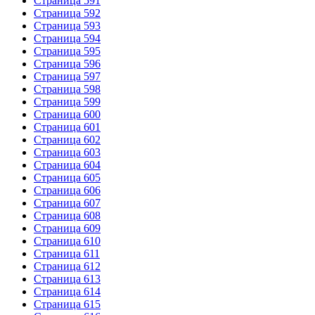
Страница 591
Страница 592
Страница 593
Страница 594
Страница 595
Страница 596
Страница 597
Страница 598
Страница 599
Страница 600
Страница 601
Страница 602
Страница 603
Страница 604
Страница 605
Страница 606
Страница 607
Страница 608
Страница 609
Страница 610
Страница 611
Страница 612
Страница 613
Страница 614
Страница 615