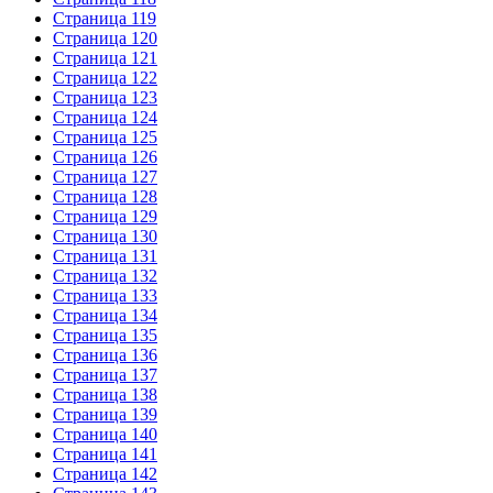
Страница 119
Страница 120
Страница 121
Страница 122
Страница 123
Страница 124
Страница 125
Страница 126
Страница 127
Страница 128
Страница 129
Страница 130
Страница 131
Страница 132
Страница 133
Страница 134
Страница 135
Страница 136
Страница 137
Страница 138
Страница 139
Страница 140
Страница 141
Страница 142