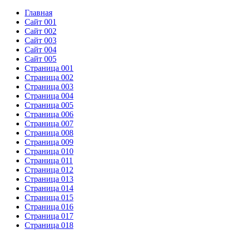
Главная
Сайт 001
Сайт 002
Сайт 003
Сайт 004
Сайт 005
Страница 001
Страница 002
Страница 003
Страница 004
Страница 005
Страница 006
Страница 007
Страница 008
Страница 009
Страница 010
Страница 011
Страница 012
Страница 013
Страница 014
Страница 015
Страница 016
Страница 017
Страница 018