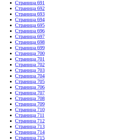
Страница 691
Страница 692
Страница 693
Страница 694
Страница 695
Страница 696
Страница 697
Страница 698
Страница 699
Страница 700
Страница 701
Страница 702
Страница 703
Страница 704
Страница 705
Страница 706
Страница 707
Страница 708
Страница 709
Страница 710
Страница 711
Страница 712
Страница 713
Страница 714
Страница 715