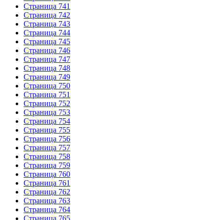
Страница 741
Страница 742
Страница 743
Страница 744
Страница 745
Страница 746
Страница 747
Страница 748
Страница 749
Страница 750
Страница 751
Страница 752
Страница 753
Страница 754
Страница 755
Страница 756
Страница 757
Страница 758
Страница 759
Страница 760
Страница 761
Страница 762
Страница 763
Страница 764
Страница 765