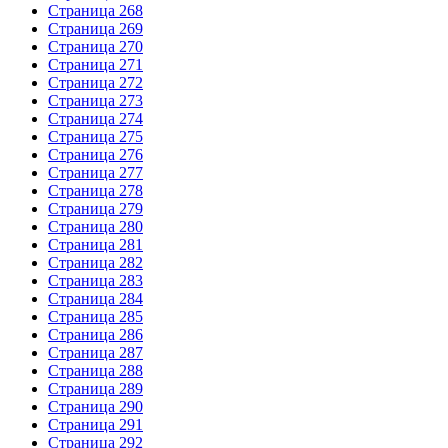
Страница 268
Страница 269
Страница 270
Страница 271
Страница 272
Страница 273
Страница 274
Страница 275
Страница 276
Страница 277
Страница 278
Страница 279
Страница 280
Страница 281
Страница 282
Страница 283
Страница 284
Страница 285
Страница 286
Страница 287
Страница 288
Страница 289
Страница 290
Страница 291
Страница 292