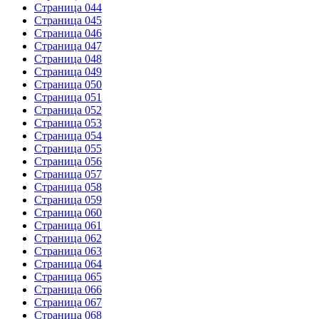
Страница 044
Страница 045
Страница 046
Страница 047
Страница 048
Страница 049
Страница 050
Страница 051
Страница 052
Страница 053
Страница 054
Страница 055
Страница 056
Страница 057
Страница 058
Страница 059
Страница 060
Страница 061
Страница 062
Страница 063
Страница 064
Страница 065
Страница 066
Страница 067
Страница 068