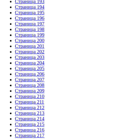
Страница 193
Страница 194
Страница 195
Страница 196
Страница 197
Страница 198
Страница 199
Страница 200
Страница 201
Страница 202
Страница 203
Страница 204
Страница 205
Страница 206
Страница 207
Страница 208
Страница 209
Страница 210
Страница 211
Страница 212
Страница 213
Страница 214
Страница 215
Страница 216
Страница 217