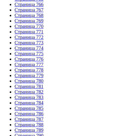
Страница 766
Страница 767
Страница 768
Страница 769
Страница 770
Страница 771
Страница 772
Страница 773
Страница 774
Страница 775
Страница 776
Страница 777
Страница 778
Страница 779
Страница 780
Страница 781
Страница 782
Страница 783
Страница 784
Страница 785
Страница 786
Страница 787
Страница 788
Страница 789
Страница 790