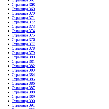
Страница 367
Страница 368
Страница 369
Страница 370
Страница 371
Страница 372
Страница 373
Страница 374
Страница 375
Страница 376
Страница 377
Страница 378
Страница 379
Страница 380
Страница 381
Страница 382
Страница 383
Страница 384
Страница 385
Страница 386
Страница 387
Страница 388
Страница 389
Страница 390
Страница 391