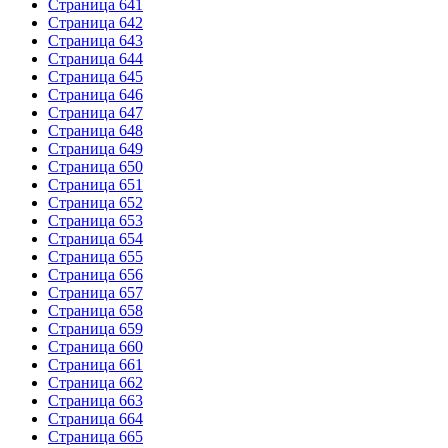
Страница 641
Страница 642
Страница 643
Страница 644
Страница 645
Страница 646
Страница 647
Страница 648
Страница 649
Страница 650
Страница 651
Страница 652
Страница 653
Страница 654
Страница 655
Страница 656
Страница 657
Страница 658
Страница 659
Страница 660
Страница 661
Страница 662
Страница 663
Страница 664
Страница 665