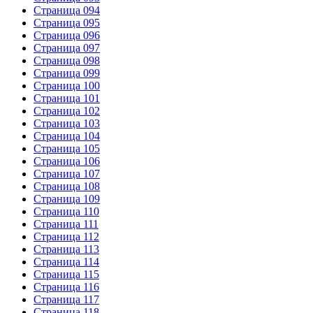
Страница 094
Страница 095
Страница 096
Страница 097
Страница 098
Страница 099
Страница 100
Страница 101
Страница 102
Страница 103
Страница 104
Страница 105
Страница 106
Страница 107
Страница 108
Страница 109
Страница 110
Страница 111
Страница 112
Страница 113
Страница 114
Страница 115
Страница 116
Страница 117
Страница 118