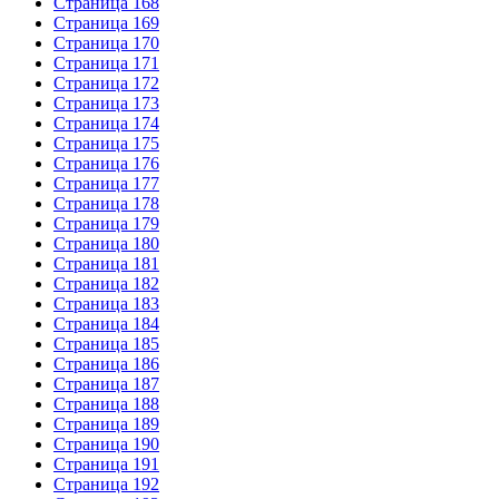
Страница 168
Страница 169
Страница 170
Страница 171
Страница 172
Страница 173
Страница 174
Страница 175
Страница 176
Страница 177
Страница 178
Страница 179
Страница 180
Страница 181
Страница 182
Страница 183
Страница 184
Страница 185
Страница 186
Страница 187
Страница 188
Страница 189
Страница 190
Страница 191
Страница 192