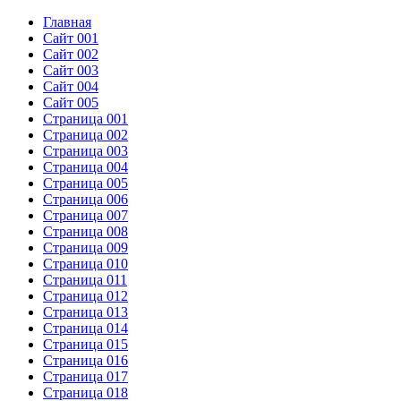
Главная
Сайт 001
Сайт 002
Сайт 003
Сайт 004
Сайт 005
Страница 001
Страница 002
Страница 003
Страница 004
Страница 005
Страница 006
Страница 007
Страница 008
Страница 009
Страница 010
Страница 011
Страница 012
Страница 013
Страница 014
Страница 015
Страница 016
Страница 017
Страница 018