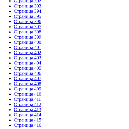
Страница 392
Страница 393
Страница 394
Страница 395
Страница 396
Страница 397
Страница 398
Страница 399
Страница 400
Страница 401
Страница 402
Страница 403
Страница 404
Страница 405
Страница 406
Страница 407
Страница 408
Страница 409
Страница 410
Страница 411
Страница 412
Страница 413
Страница 414
Страница 415
Страница 416