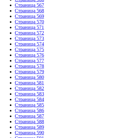
Страница 567
Страница 568
Страница 569
Страница 570
Страница 571
Страница 572
Страница 573
Страница 574
Страница 575
Страница 576
Страница 577
Страница 578
Страница 579
Страница 580
Страница 581
Страница 582
Страница 583
Страница 584
Страница 585
Страница 586
Страница 587
Страница 588
Страница 589
Страница 590