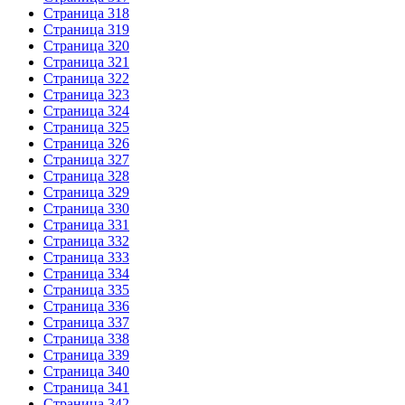
Страница 318
Страница 319
Страница 320
Страница 321
Страница 322
Страница 323
Страница 324
Страница 325
Страница 326
Страница 327
Страница 328
Страница 329
Страница 330
Страница 331
Страница 332
Страница 333
Страница 334
Страница 335
Страница 336
Страница 337
Страница 338
Страница 339
Страница 340
Страница 341
Страница 342