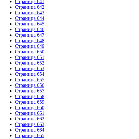
Страница 641
Страница 642
Страница 643
Страница 644
Страница 645
Страница 646
Страница 647
Страница 648
Страница 649
Страница 650
Страница 651
Страница 652
Страница 653
Страница 654
Страница 655
Страница 656
Страница 657
Страница 658
Страница 659
Страница 660
Страница 661
Страница 662
Страница 663
Страница 664
Страница 665