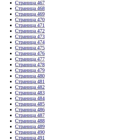
Страница 467
Страница 468
Страница 469
Страница 470
Страница 471
Страница 472
Страница 473
Страница 474
Страница 475
Страница 476
Страница 477
Страница 478
Страница 479
Страница 480
Страница 481
Страница 482
Страница 483
Страница 484
Страница 485
Страница 486
Страница 487
Страница 488
Страница 489
Страница 490
Страница 491