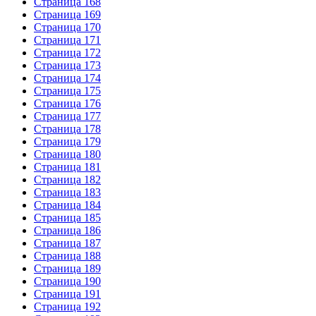
Страница 168
Страница 169
Страница 170
Страница 171
Страница 172
Страница 173
Страница 174
Страница 175
Страница 176
Страница 177
Страница 178
Страница 179
Страница 180
Страница 181
Страница 182
Страница 183
Страница 184
Страница 185
Страница 186
Страница 187
Страница 188
Страница 189
Страница 190
Страница 191
Страница 192