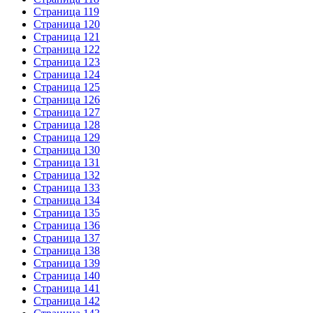
Страница 119
Страница 120
Страница 121
Страница 122
Страница 123
Страница 124
Страница 125
Страница 126
Страница 127
Страница 128
Страница 129
Страница 130
Страница 131
Страница 132
Страница 133
Страница 134
Страница 135
Страница 136
Страница 137
Страница 138
Страница 139
Страница 140
Страница 141
Страница 142