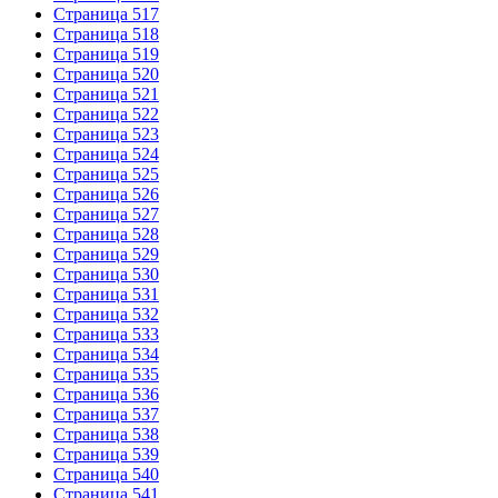
Страница 517
Страница 518
Страница 519
Страница 520
Страница 521
Страница 522
Страница 523
Страница 524
Страница 525
Страница 526
Страница 527
Страница 528
Страница 529
Страница 530
Страница 531
Страница 532
Страница 533
Страница 534
Страница 535
Страница 536
Страница 537
Страница 538
Страница 539
Страница 540
Страница 541