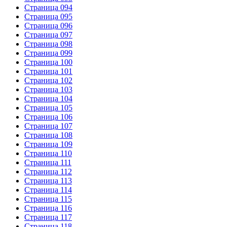
Страница 094
Страница 095
Страница 096
Страница 097
Страница 098
Страница 099
Страница 100
Страница 101
Страница 102
Страница 103
Страница 104
Страница 105
Страница 106
Страница 107
Страница 108
Страница 109
Страница 110
Страница 111
Страница 112
Страница 113
Страница 114
Страница 115
Страница 116
Страница 117
Страница 118