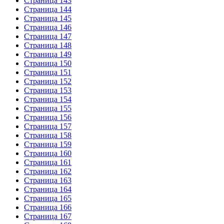
Страница 143
Страница 144
Страница 145
Страница 146
Страница 147
Страница 148
Страница 149
Страница 150
Страница 151
Страница 152
Страница 153
Страница 154
Страница 155
Страница 156
Страница 157
Страница 158
Страница 159
Страница 160
Страница 161
Страница 162
Страница 163
Страница 164
Страница 165
Страница 166
Страница 167