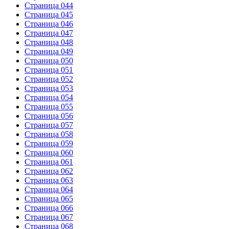
Страница 044
Страница 045
Страница 046
Страница 047
Страница 048
Страница 049
Страница 050
Страница 051
Страница 052
Страница 053
Страница 054
Страница 055
Страница 056
Страница 057
Страница 058
Страница 059
Страница 060
Страница 061
Страница 062
Страница 063
Страница 064
Страница 065
Страница 066
Страница 067
Страница 068