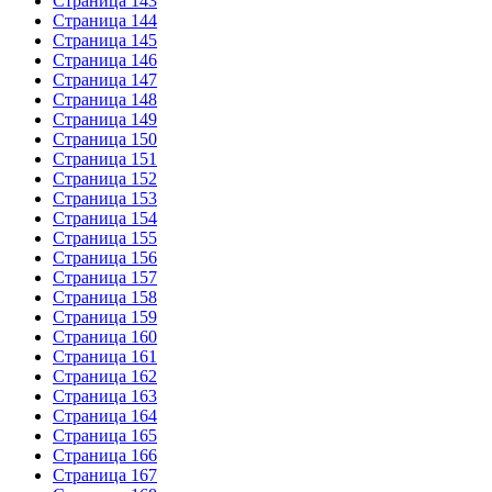
Страница 143
Страница 144
Страница 145
Страница 146
Страница 147
Страница 148
Страница 149
Страница 150
Страница 151
Страница 152
Страница 153
Страница 154
Страница 155
Страница 156
Страница 157
Страница 158
Страница 159
Страница 160
Страница 161
Страница 162
Страница 163
Страница 164
Страница 165
Страница 166
Страница 167