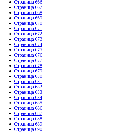
Страница 666
Страница 667
Страница 668
Страница 669
Страница 670
Страница 671
Страница 672
Страница 673
Страница 674
Страница 675
Страница 676
Страница 677
Страница 678
Страница 679
Страница 680
Страница 681
Страница 682
Страница 683
Страница 684
Страница 685
Страница 686
Страница 687
Страница 688
Страница 689
Страница 690