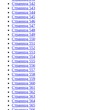
Страница 542
Страница 543
Страница 544
Страница 545
Страница 546
Страница 547
Страница 548
Страница 549
Страница 550
Страница 551
Страница 552
Страница 553
Страница 554
Страница 555
Страница 556
Страница 557
Страница 558
Страница 559
Страница 560
Страница 561
Страница 562
Страница 563
Страница 564
Страница 565
Страница 566