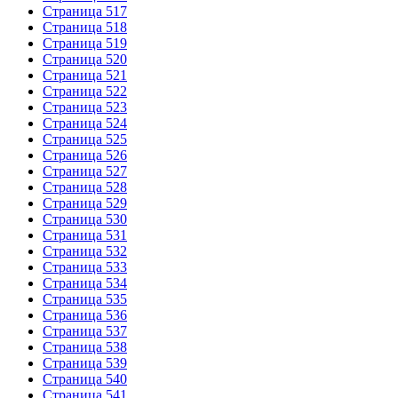
Страница 517
Страница 518
Страница 519
Страница 520
Страница 521
Страница 522
Страница 523
Страница 524
Страница 525
Страница 526
Страница 527
Страница 528
Страница 529
Страница 530
Страница 531
Страница 532
Страница 533
Страница 534
Страница 535
Страница 536
Страница 537
Страница 538
Страница 539
Страница 540
Страница 541