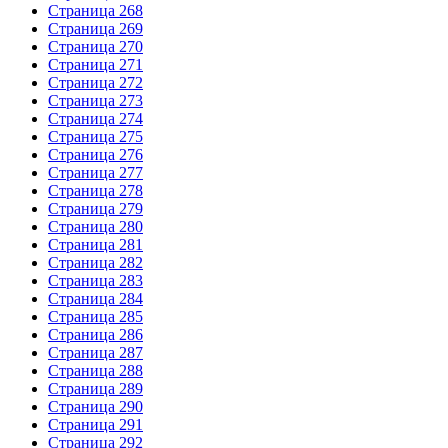
Страница 268
Страница 269
Страница 270
Страница 271
Страница 272
Страница 273
Страница 274
Страница 275
Страница 276
Страница 277
Страница 278
Страница 279
Страница 280
Страница 281
Страница 282
Страница 283
Страница 284
Страница 285
Страница 286
Страница 287
Страница 288
Страница 289
Страница 290
Страница 291
Страница 292