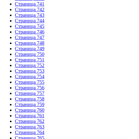
Страница 741
Страница 742
Страница 743
Страница 744
Страница 745
Страница 746
Страница 747
Страница 748
Страница 749
Страница 750
Страница 751
Страница 752
Страница 753
Страница 754
Страница 755
Страница 756
Страница 757
Страница 758
Страница 759
Страница 760
Страница 761
Страница 762
Страница 763
Страница 764
Страница 765