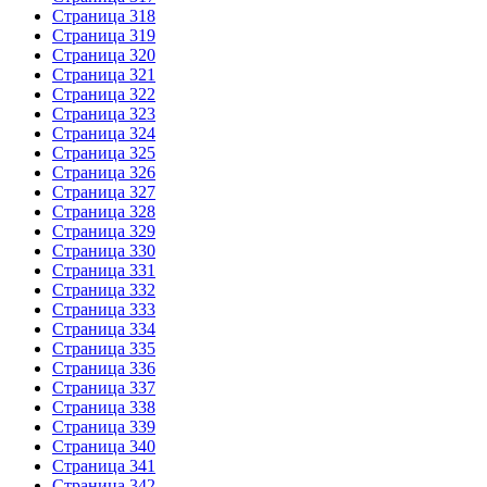
Страница 318
Страница 319
Страница 320
Страница 321
Страница 322
Страница 323
Страница 324
Страница 325
Страница 326
Страница 327
Страница 328
Страница 329
Страница 330
Страница 331
Страница 332
Страница 333
Страница 334
Страница 335
Страница 336
Страница 337
Страница 338
Страница 339
Страница 340
Страница 341
Страница 342