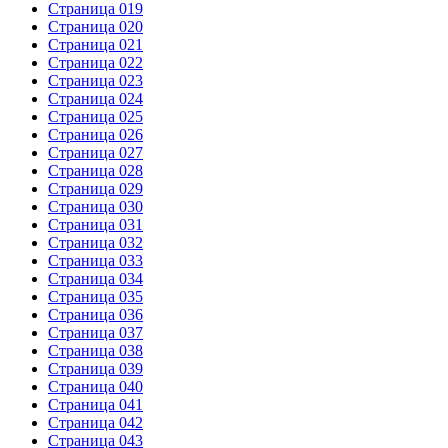
Страница 019
Страница 020
Страница 021
Страница 022
Страница 023
Страница 024
Страница 025
Страница 026
Страница 027
Страница 028
Страница 029
Страница 030
Страница 031
Страница 032
Страница 033
Страница 034
Страница 035
Страница 036
Страница 037
Страница 038
Страница 039
Страница 040
Страница 041
Страница 042
Страница 043