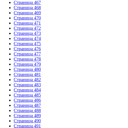
Страница 467
Страница 468
Страница 469
Страница 470
Страница 471
Страница 472
Страница 473
Страница 474
Страница 475
Страница 476
Страница 477
Страница 478
Страница 479
Страница 480
Страница 481
Страница 482
Страница 483
Страница 484
Страница 485
Страница 486
Страница 487
Страница 488
Страница 489
Страница 490
Страница 491