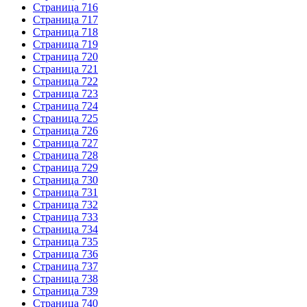
Страница 716
Страница 717
Страница 718
Страница 719
Страница 720
Страница 721
Страница 722
Страница 723
Страница 724
Страница 725
Страница 726
Страница 727
Страница 728
Страница 729
Страница 730
Страница 731
Страница 732
Страница 733
Страница 734
Страница 735
Страница 736
Страница 737
Страница 738
Страница 739
Страница 740