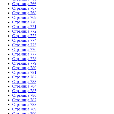
Страница 766
Страница 767
Страница 768
Страница 769
Страница 770
Страница 771
Страница 772
Страница 773
Страница 774
Страница 775
Страница 776
Страница 777
Страница 778
Страница 779
Страница 780
Страница 781
Страница 782
Страница 783
Страница 784
Страница 785
Страница 786
Страница 787
Страница 788
Страница 789
Страница 790