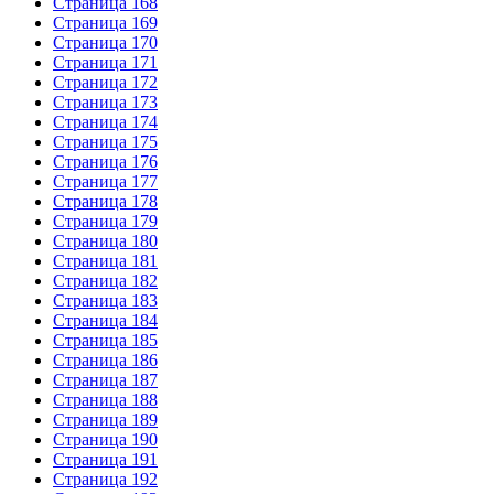
Страница 168
Страница 169
Страница 170
Страница 171
Страница 172
Страница 173
Страница 174
Страница 175
Страница 176
Страница 177
Страница 178
Страница 179
Страница 180
Страница 181
Страница 182
Страница 183
Страница 184
Страница 185
Страница 186
Страница 187
Страница 188
Страница 189
Страница 190
Страница 191
Страница 192