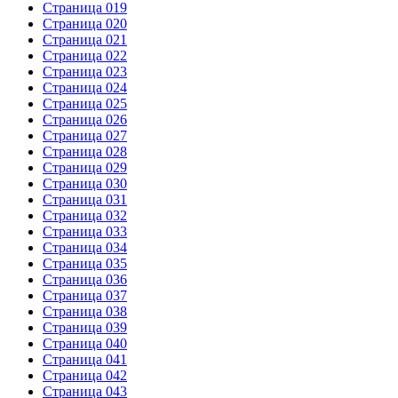
Страница 019
Страница 020
Страница 021
Страница 022
Страница 023
Страница 024
Страница 025
Страница 026
Страница 027
Страница 028
Страница 029
Страница 030
Страница 031
Страница 032
Страница 033
Страница 034
Страница 035
Страница 036
Страница 037
Страница 038
Страница 039
Страница 040
Страница 041
Страница 042
Страница 043