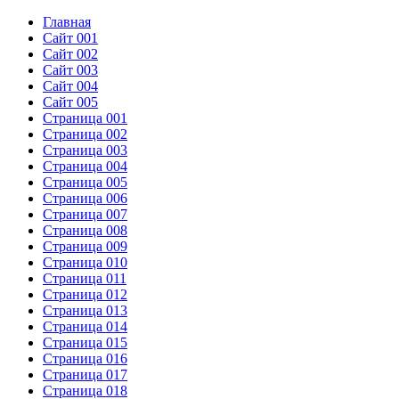
Главная
Сайт 001
Сайт 002
Сайт 003
Сайт 004
Сайт 005
Страница 001
Страница 002
Страница 003
Страница 004
Страница 005
Страница 006
Страница 007
Страница 008
Страница 009
Страница 010
Страница 011
Страница 012
Страница 013
Страница 014
Страница 015
Страница 016
Страница 017
Страница 018