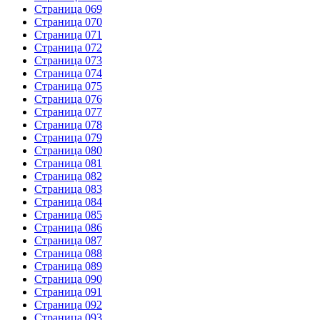
Страница 069
Страница 070
Страница 071
Страница 072
Страница 073
Страница 074
Страница 075
Страница 076
Страница 077
Страница 078
Страница 079
Страница 080
Страница 081
Страница 082
Страница 083
Страница 084
Страница 085
Страница 086
Страница 087
Страница 088
Страница 089
Страница 090
Страница 091
Страница 092
Страница 093