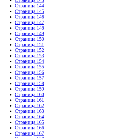
Страница 143
Страница 144
Страница 145
Страница 146
Страница 147
Страница 148
Страница 149
Страница 150
Страница 151
Страница 152
Страница 153
Страница 154
Страница 155
Страница 156
Страница 157
Страница 158
Страница 159
Страница 160
Страница 161
Страница 162
Страница 163
Страница 164
Страница 165
Страница 166
Страница 167