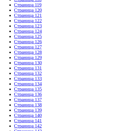
Страница 119
Страница 120
Страница 121
Страница 122
Страница 123
Страница 124
Страница 125
Страница 126
Страница 127
Страница 128
Страница 129
Страница 130
Страница 131
Страница 132
Страница 133
Страница 134
Страница 135
Страница 136
Страница 137
Страница 138
Страница 139
Страница 140
Страница 141
Страница 142