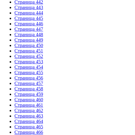
Страница 442
Страница 443
Страница 444
Страница 445
Страница 446
Страница 447
Страница 448
Страница 449
Страница 450
Страница 451
Страница 452
Страница 453
Страница 454
Страница 455
Страница 456
Страница 457
Страница 458
Страница 459
Страница 460
Страница 461
Страница 462
Страница 463
Страница 464
Страница 465
Страница 466