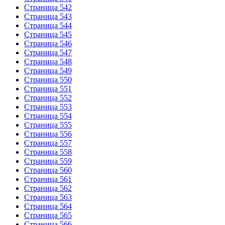
Страница 542
Страница 543
Страница 544
Страница 545
Страница 546
Страница 547
Страница 548
Страница 549
Страница 550
Страница 551
Страница 552
Страница 553
Страница 554
Страница 555
Страница 556
Страница 557
Страница 558
Страница 559
Страница 560
Страница 561
Страница 562
Страница 563
Страница 564
Страница 565
Страница 566