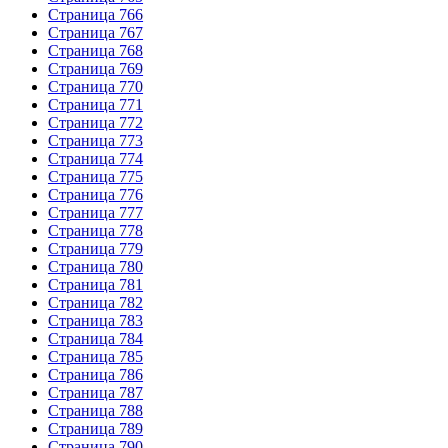
Страница 766
Страница 767
Страница 768
Страница 769
Страница 770
Страница 771
Страница 772
Страница 773
Страница 774
Страница 775
Страница 776
Страница 777
Страница 778
Страница 779
Страница 780
Страница 781
Страница 782
Страница 783
Страница 784
Страница 785
Страница 786
Страница 787
Страница 788
Страница 789
Страница 790