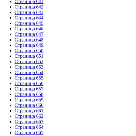
Страница 641
Страница 642
Страница 643
Страница 644
Страница 645
Страница 646
Страница 647
Страница 648
Страница 649
Страница 650
Страница 651
Страница 652
Страница 653
Страница 654
Страница 655
Страница 656
Страница 657
Страница 658
Страница 659
Страница 660
Страница 661
Страница 662
Страница 663
Страница 664
Страница 665