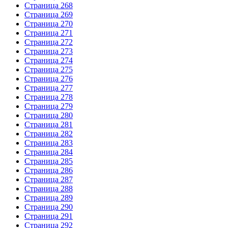
Страница 268
Страница 269
Страница 270
Страница 271
Страница 272
Страница 273
Страница 274
Страница 275
Страница 276
Страница 277
Страница 278
Страница 279
Страница 280
Страница 281
Страница 282
Страница 283
Страница 284
Страница 285
Страница 286
Страница 287
Страница 288
Страница 289
Страница 290
Страница 291
Страница 292