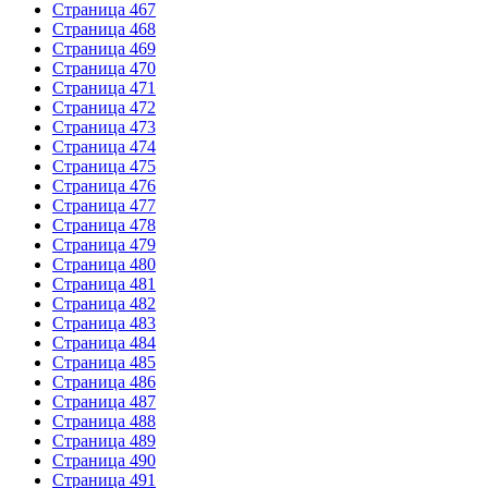
Страница 467
Страница 468
Страница 469
Страница 470
Страница 471
Страница 472
Страница 473
Страница 474
Страница 475
Страница 476
Страница 477
Страница 478
Страница 479
Страница 480
Страница 481
Страница 482
Страница 483
Страница 484
Страница 485
Страница 486
Страница 487
Страница 488
Страница 489
Страница 490
Страница 491