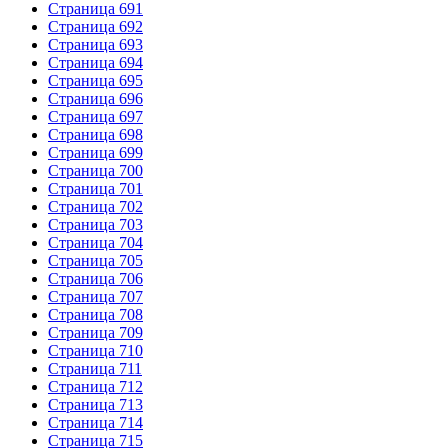
Страница 691
Страница 692
Страница 693
Страница 694
Страница 695
Страница 696
Страница 697
Страница 698
Страница 699
Страница 700
Страница 701
Страница 702
Страница 703
Страница 704
Страница 705
Страница 706
Страница 707
Страница 708
Страница 709
Страница 710
Страница 711
Страница 712
Страница 713
Страница 714
Страница 715