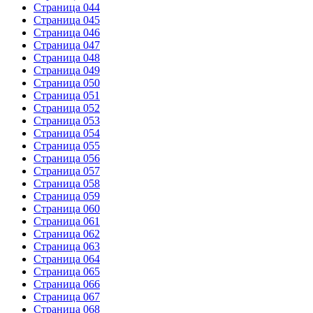
Страница 044
Страница 045
Страница 046
Страница 047
Страница 048
Страница 049
Страница 050
Страница 051
Страница 052
Страница 053
Страница 054
Страница 055
Страница 056
Страница 057
Страница 058
Страница 059
Страница 060
Страница 061
Страница 062
Страница 063
Страница 064
Страница 065
Страница 066
Страница 067
Страница 068