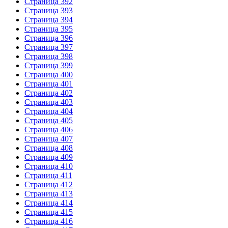
Страница 392
Страница 393
Страница 394
Страница 395
Страница 396
Страница 397
Страница 398
Страница 399
Страница 400
Страница 401
Страница 402
Страница 403
Страница 404
Страница 405
Страница 406
Страница 407
Страница 408
Страница 409
Страница 410
Страница 411
Страница 412
Страница 413
Страница 414
Страница 415
Страница 416