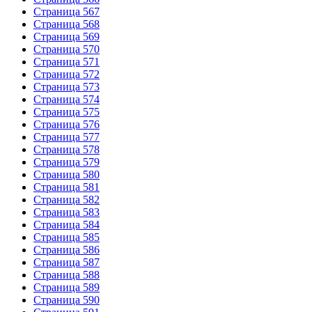
Страница 567
Страница 568
Страница 569
Страница 570
Страница 571
Страница 572
Страница 573
Страница 574
Страница 575
Страница 576
Страница 577
Страница 578
Страница 579
Страница 580
Страница 581
Страница 582
Страница 583
Страница 584
Страница 585
Страница 586
Страница 587
Страница 588
Страница 589
Страница 590