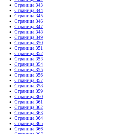
Страница 343
Страница 344
Страница 345
Страница 346
Страница 347
Страница 348
Страница 349
Страница 350
Страница 351
Страница 352
Страница 353
Страница 354
Страница 355
Страница 356
Страница 357
Страница 358
Страница 359
Страница 360
Страница 361
Страница 362
Страница 363
Страница 364
Страница 365
Страница 366