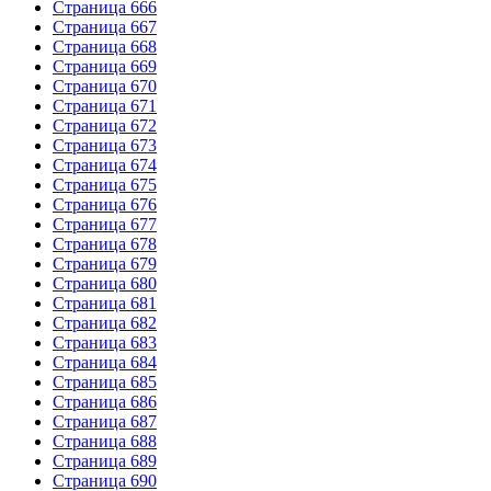
Страница 666
Страница 667
Страница 668
Страница 669
Страница 670
Страница 671
Страница 672
Страница 673
Страница 674
Страница 675
Страница 676
Страница 677
Страница 678
Страница 679
Страница 680
Страница 681
Страница 682
Страница 683
Страница 684
Страница 685
Страница 686
Страница 687
Страница 688
Страница 689
Страница 690