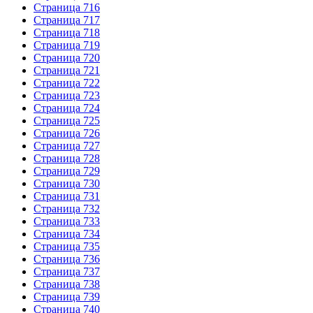
Страница 716
Страница 717
Страница 718
Страница 719
Страница 720
Страница 721
Страница 722
Страница 723
Страница 724
Страница 725
Страница 726
Страница 727
Страница 728
Страница 729
Страница 730
Страница 731
Страница 732
Страница 733
Страница 734
Страница 735
Страница 736
Страница 737
Страница 738
Страница 739
Страница 740