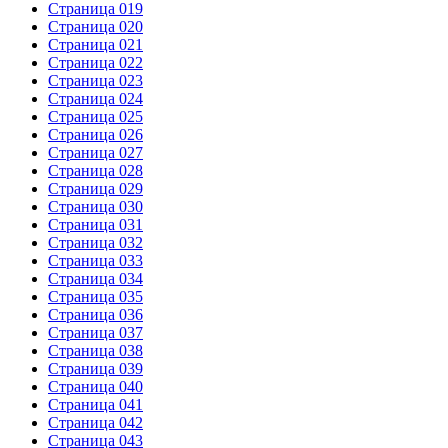
Страница 019
Страница 020
Страница 021
Страница 022
Страница 023
Страница 024
Страница 025
Страница 026
Страница 027
Страница 028
Страница 029
Страница 030
Страница 031
Страница 032
Страница 033
Страница 034
Страница 035
Страница 036
Страница 037
Страница 038
Страница 039
Страница 040
Страница 041
Страница 042
Страница 043