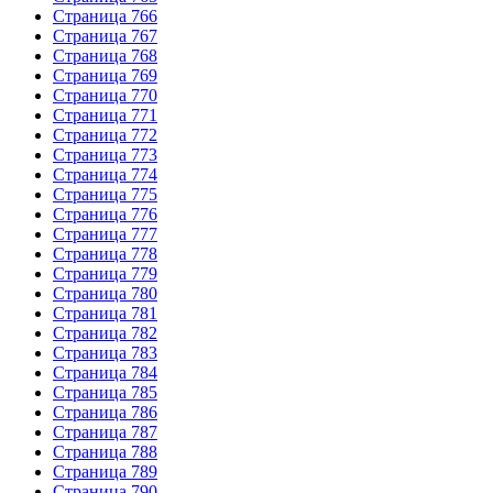
Страница 766
Страница 767
Страница 768
Страница 769
Страница 770
Страница 771
Страница 772
Страница 773
Страница 774
Страница 775
Страница 776
Страница 777
Страница 778
Страница 779
Страница 780
Страница 781
Страница 782
Страница 783
Страница 784
Страница 785
Страница 786
Страница 787
Страница 788
Страница 789
Страница 790