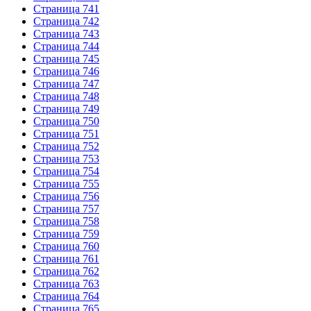
Страница 741
Страница 742
Страница 743
Страница 744
Страница 745
Страница 746
Страница 747
Страница 748
Страница 749
Страница 750
Страница 751
Страница 752
Страница 753
Страница 754
Страница 755
Страница 756
Страница 757
Страница 758
Страница 759
Страница 760
Страница 761
Страница 762
Страница 763
Страница 764
Страница 765