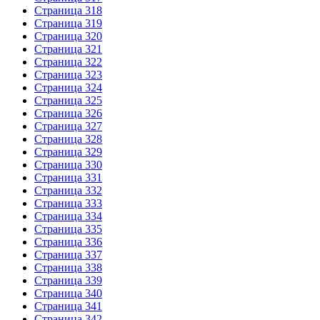
Страница 318
Страница 319
Страница 320
Страница 321
Страница 322
Страница 323
Страница 324
Страница 325
Страница 326
Страница 327
Страница 328
Страница 329
Страница 330
Страница 331
Страница 332
Страница 333
Страница 334
Страница 335
Страница 336
Страница 337
Страница 338
Страница 339
Страница 340
Страница 341
Страница 342