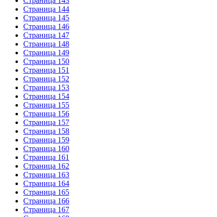
Страница 143
Страница 144
Страница 145
Страница 146
Страница 147
Страница 148
Страница 149
Страница 150
Страница 151
Страница 152
Страница 153
Страница 154
Страница 155
Страница 156
Страница 157
Страница 158
Страница 159
Страница 160
Страница 161
Страница 162
Страница 163
Страница 164
Страница 165
Страница 166
Страница 167