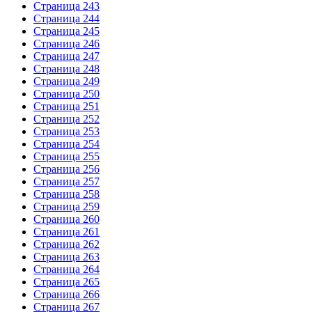
Страница 243
Страница 244
Страница 245
Страница 246
Страница 247
Страница 248
Страница 249
Страница 250
Страница 251
Страница 252
Страница 253
Страница 254
Страница 255
Страница 256
Страница 257
Страница 258
Страница 259
Страница 260
Страница 261
Страница 262
Страница 263
Страница 264
Страница 265
Страница 266
Страница 267