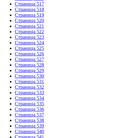
Страница 517
Страница 518
Страница 519
Страница 520
Страница 521
Страница 522
Страница 523
Страница 524
Страница 525
Страница 526
Страница 527
Страница 528
Страница 529
Страница 530
Страница 531
Страница 532
Страница 533
Страница 534
Страница 535
Страница 536
Страница 537
Страница 538
Страница 539
Страница 540
Страница 541