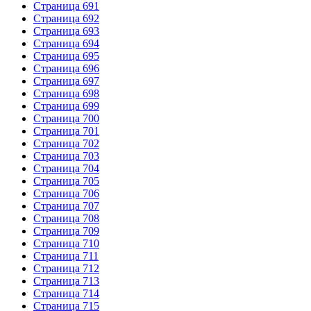
Страница 691
Страница 692
Страница 693
Страница 694
Страница 695
Страница 696
Страница 697
Страница 698
Страница 699
Страница 700
Страница 701
Страница 702
Страница 703
Страница 704
Страница 705
Страница 706
Страница 707
Страница 708
Страница 709
Страница 710
Страница 711
Страница 712
Страница 713
Страница 714
Страница 715