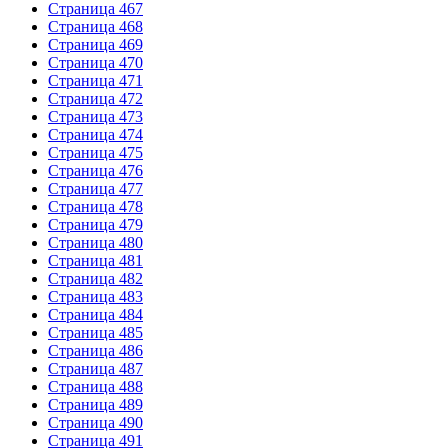
Страница 467
Страница 468
Страница 469
Страница 470
Страница 471
Страница 472
Страница 473
Страница 474
Страница 475
Страница 476
Страница 477
Страница 478
Страница 479
Страница 480
Страница 481
Страница 482
Страница 483
Страница 484
Страница 485
Страница 486
Страница 487
Страница 488
Страница 489
Страница 490
Страница 491