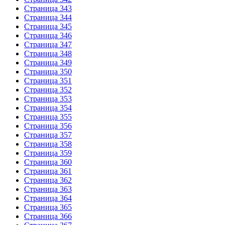
Страница 343
Страница 344
Страница 345
Страница 346
Страница 347
Страница 348
Страница 349
Страница 350
Страница 351
Страница 352
Страница 353
Страница 354
Страница 355
Страница 356
Страница 357
Страница 358
Страница 359
Страница 360
Страница 361
Страница 362
Страница 363
Страница 364
Страница 365
Страница 366