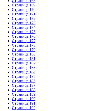
Страница 168
Страница 169
Страница 170
Страница 171
Страница 172
Страница 173
Страница 174
Страница 175
Страница 176
Страница 177
Страница 178
Страница 179
Страница 180
Страница 181
Страница 182
Страница 183
Страница 184
Страница 185
Страница 186
Страница 187
Страница 188
Страница 189
Страница 190
Страница 191
Страница 192