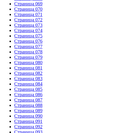
Страница 069
Страница 070
Страница 071
Страница 072
Страница 073
Страница 074
Страница 075
Страница 076
Страница 077
Страница 078
Страница 079
Страница 080
Страница 081
Страница 082
Страница 083
Страница 084
Страница 085
Страница 086
Страница 087
Страница 088
Страница 089
Страница 090
Страница 091
Страница 092
Страница 093