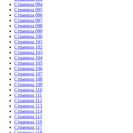
Страница 094
Страница 095
Страница 096
Страница 097
Страница 098
Страница 099
Страница 100
Страница 101
Страница 102
Страница 103
Страница 104
Страница 105
Страница 106
Страница 107
Страница 108
Страница 109
Страница 110
Страница 111
Страница 112
Страница 113
Страница 114
Страница 115
Страница 116
Страница 117
Страница 118