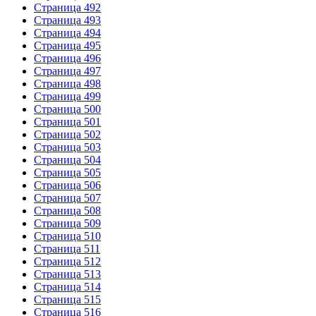
Страница 492
Страница 493
Страница 494
Страница 495
Страница 496
Страница 497
Страница 498
Страница 499
Страница 500
Страница 501
Страница 502
Страница 503
Страница 504
Страница 505
Страница 506
Страница 507
Страница 508
Страница 509
Страница 510
Страница 511
Страница 512
Страница 513
Страница 514
Страница 515
Страница 516