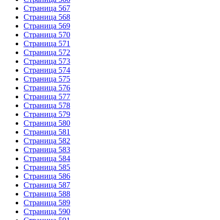
Страница 567
Страница 568
Страница 569
Страница 570
Страница 571
Страница 572
Страница 573
Страница 574
Страница 575
Страница 576
Страница 577
Страница 578
Страница 579
Страница 580
Страница 581
Страница 582
Страница 583
Страница 584
Страница 585
Страница 586
Страница 587
Страница 588
Страница 589
Страница 590