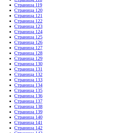
Страница 119
Страница 120
Страница 121
Страница 122
Страница 123
Страница 124
Страница 125
Страница 126
Страница 127
Страница 128
Страница 129
Страница 130
Страница 131
Страница 132
Страница 133
Страница 134
Страница 135
Страница 136
Страница 137
Страница 138
Страница 139
Страница 140
Страница 141
Страница 142