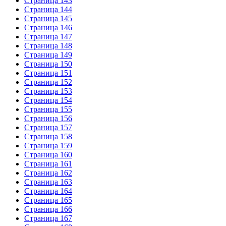
Страница 143
Страница 144
Страница 145
Страница 146
Страница 147
Страница 148
Страница 149
Страница 150
Страница 151
Страница 152
Страница 153
Страница 154
Страница 155
Страница 156
Страница 157
Страница 158
Страница 159
Страница 160
Страница 161
Страница 162
Страница 163
Страница 164
Страница 165
Страница 166
Страница 167