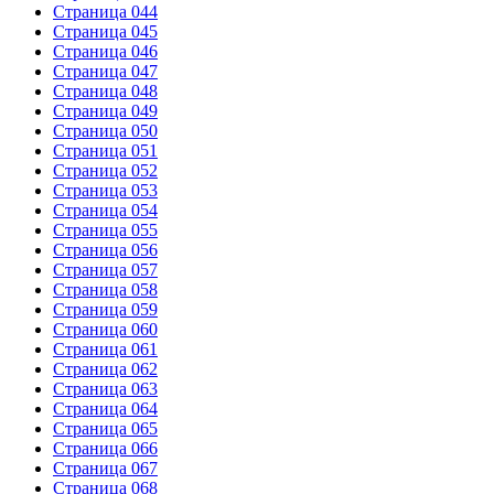
Страница 044
Страница 045
Страница 046
Страница 047
Страница 048
Страница 049
Страница 050
Страница 051
Страница 052
Страница 053
Страница 054
Страница 055
Страница 056
Страница 057
Страница 058
Страница 059
Страница 060
Страница 061
Страница 062
Страница 063
Страница 064
Страница 065
Страница 066
Страница 067
Страница 068