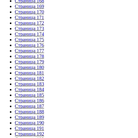
Страница 168
Страница 169
Страница 170
Страница 171
Страница 172
Страница 173
Страница 174
Страница 175
Страница 176
Страница 177
Страница 178
Страница 179
Страница 180
Страница 181
Страница 182
Страница 183
Страница 184
Страница 185
Страница 186
Страница 187
Страница 188
Страница 189
Страница 190
Страница 191
Страница 192