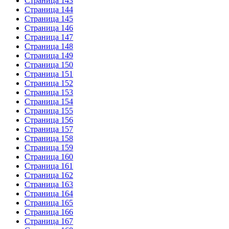
Страница 143
Страница 144
Страница 145
Страница 146
Страница 147
Страница 148
Страница 149
Страница 150
Страница 151
Страница 152
Страница 153
Страница 154
Страница 155
Страница 156
Страница 157
Страница 158
Страница 159
Страница 160
Страница 161
Страница 162
Страница 163
Страница 164
Страница 165
Страница 166
Страница 167