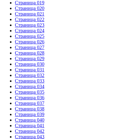
Страница 019
Страница 020
Страница 021
Страница 022
Страница 023
Страница 024
Страница 025
Страница 026
Страница 027
Страница 028
Страница 029
Страница 030
Страница 031
Страница 032
Страница 033
Страница 034
Страница 035
Страница 036
Страница 037
Страница 038
Страница 039
Страница 040
Страница 041
Страница 042
Страница 043