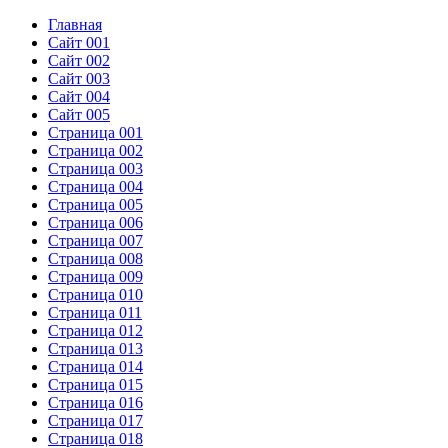
Главная
Сайт 001
Сайт 002
Сайт 003
Сайт 004
Сайт 005
Страница 001
Страница 002
Страница 003
Страница 004
Страница 005
Страница 006
Страница 007
Страница 008
Страница 009
Страница 010
Страница 011
Страница 012
Страница 013
Страница 014
Страница 015
Страница 016
Страница 017
Страница 018