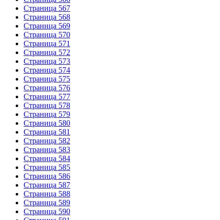
Страница 567
Страница 568
Страница 569
Страница 570
Страница 571
Страница 572
Страница 573
Страница 574
Страница 575
Страница 576
Страница 577
Страница 578
Страница 579
Страница 580
Страница 581
Страница 582
Страница 583
Страница 584
Страница 585
Страница 586
Страница 587
Страница 588
Страница 589
Страница 590