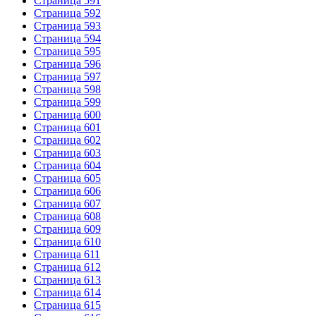
Страница 591
Страница 592
Страница 593
Страница 594
Страница 595
Страница 596
Страница 597
Страница 598
Страница 599
Страница 600
Страница 601
Страница 602
Страница 603
Страница 604
Страница 605
Страница 606
Страница 607
Страница 608
Страница 609
Страница 610
Страница 611
Страница 612
Страница 613
Страница 614
Страница 615