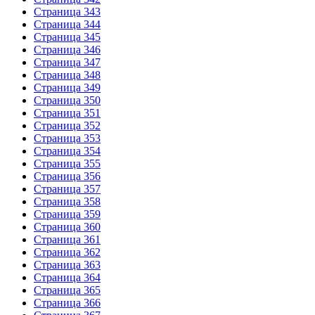
Страница 343
Страница 344
Страница 345
Страница 346
Страница 347
Страница 348
Страница 349
Страница 350
Страница 351
Страница 352
Страница 353
Страница 354
Страница 355
Страница 356
Страница 357
Страница 358
Страница 359
Страница 360
Страница 361
Страница 362
Страница 363
Страница 364
Страница 365
Страница 366