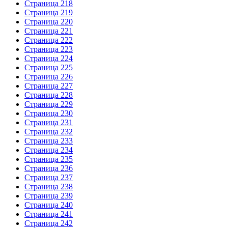
Страница 218
Страница 219
Страница 220
Страница 221
Страница 222
Страница 223
Страница 224
Страница 225
Страница 226
Страница 227
Страница 228
Страница 229
Страница 230
Страница 231
Страница 232
Страница 233
Страница 234
Страница 235
Страница 236
Страница 237
Страница 238
Страница 239
Страница 240
Страница 241
Страница 242