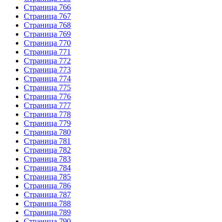
Страница 766
Страница 767
Страница 768
Страница 769
Страница 770
Страница 771
Страница 772
Страница 773
Страница 774
Страница 775
Страница 776
Страница 777
Страница 778
Страница 779
Страница 780
Страница 781
Страница 782
Страница 783
Страница 784
Страница 785
Страница 786
Страница 787
Страница 788
Страница 789
Страница 790