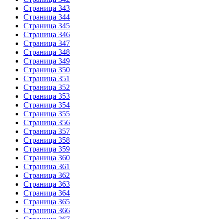
Страница 343
Страница 344
Страница 345
Страница 346
Страница 347
Страница 348
Страница 349
Страница 350
Страница 351
Страница 352
Страница 353
Страница 354
Страница 355
Страница 356
Страница 357
Страница 358
Страница 359
Страница 360
Страница 361
Страница 362
Страница 363
Страница 364
Страница 365
Страница 366