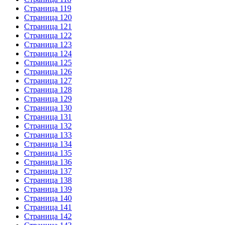
Страница 119
Страница 120
Страница 121
Страница 122
Страница 123
Страница 124
Страница 125
Страница 126
Страница 127
Страница 128
Страница 129
Страница 130
Страница 131
Страница 132
Страница 133
Страница 134
Страница 135
Страница 136
Страница 137
Страница 138
Страница 139
Страница 140
Страница 141
Страница 142