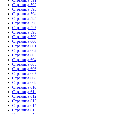
Страница 591
Страница 592
Страница 593
Страница 594
Страница 595
Страница 596
Страница 597
Страница 598
Страница 599
Страница 600
Страница 601
Страница 602
Страница 603
Страница 604
Страница 605
Страница 606
Страница 607
Страница 608
Страница 609
Страница 610
Страница 611
Страница 612
Страница 613
Страница 614
Страница 615