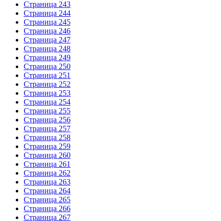
Страница 243
Страница 244
Страница 245
Страница 246
Страница 247
Страница 248
Страница 249
Страница 250
Страница 251
Страница 252
Страница 253
Страница 254
Страница 255
Страница 256
Страница 257
Страница 258
Страница 259
Страница 260
Страница 261
Страница 262
Страница 263
Страница 264
Страница 265
Страница 266
Страница 267