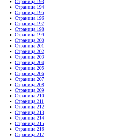
Страница 193
Страница 194
Страница 195
Страница 196
Страница 197
Страница 198
Страница 199
Страница 200
Страница 201
Страница 202
Страница 203
Страница 204
Страница 205
Страница 206
Страница 207
Страница 208
Страница 209
Страница 210
Страница 211
Страница 212
Страница 213
Страница 214
Страница 215
Страница 216
Страница 217