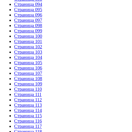
Страница 094
Страница 095
Страница 096
Страница 097
Страница 098
Страница 099
Страница 100
Страница 101
Страница 102
Страница 103
Страница 104
Страница 105
Страница 106
Страница 107
Страница 108
Страница 109
Страница 110
Страница 111
Страница 112
Страница 113
Страница 114
Страница 115
Страница 116
Страница 117
Страница 118