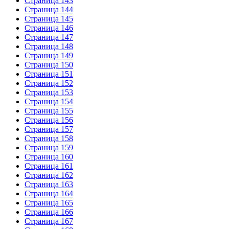
Страница 143
Страница 144
Страница 145
Страница 146
Страница 147
Страница 148
Страница 149
Страница 150
Страница 151
Страница 152
Страница 153
Страница 154
Страница 155
Страница 156
Страница 157
Страница 158
Страница 159
Страница 160
Страница 161
Страница 162
Страница 163
Страница 164
Страница 165
Страница 166
Страница 167