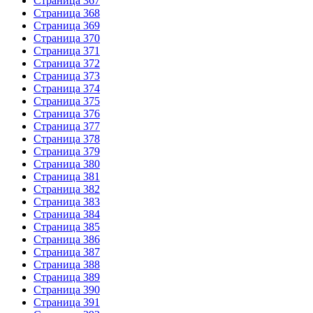
Страница 367
Страница 368
Страница 369
Страница 370
Страница 371
Страница 372
Страница 373
Страница 374
Страница 375
Страница 376
Страница 377
Страница 378
Страница 379
Страница 380
Страница 381
Страница 382
Страница 383
Страница 384
Страница 385
Страница 386
Страница 387
Страница 388
Страница 389
Страница 390
Страница 391