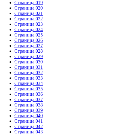
Страница 019
Страница 020
Страница 021
Страница 022
Страница 023
Страница 024
Страница 025
Страница 026
Страница 027
Страница 028
Страница 029
Страница 030
Страница 031
Страница 032
Страница 033
Страница 034
Страница 035
Страница 036
Страница 037
Страница 038
Страница 039
Страница 040
Страница 041
Страница 042
Страница 043