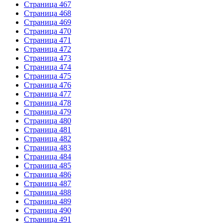
Страница 467
Страница 468
Страница 469
Страница 470
Страница 471
Страница 472
Страница 473
Страница 474
Страница 475
Страница 476
Страница 477
Страница 478
Страница 479
Страница 480
Страница 481
Страница 482
Страница 483
Страница 484
Страница 485
Страница 486
Страница 487
Страница 488
Страница 489
Страница 490
Страница 491