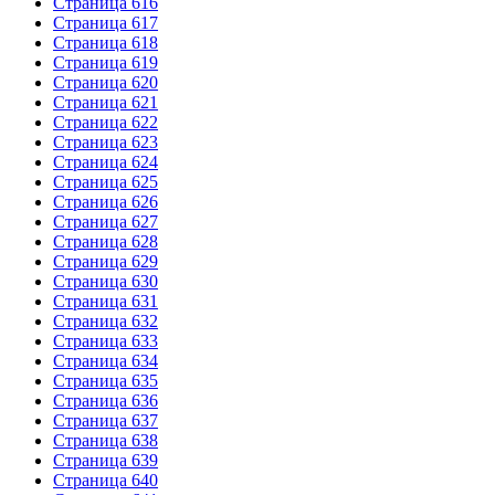
Страница 616
Страница 617
Страница 618
Страница 619
Страница 620
Страница 621
Страница 622
Страница 623
Страница 624
Страница 625
Страница 626
Страница 627
Страница 628
Страница 629
Страница 630
Страница 631
Страница 632
Страница 633
Страница 634
Страница 635
Страница 636
Страница 637
Страница 638
Страница 639
Страница 640