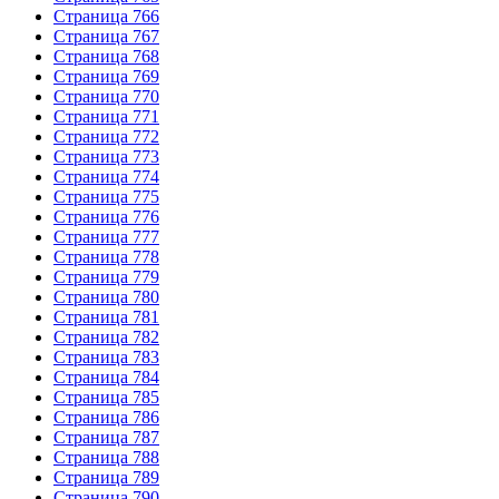
Страница 766
Страница 767
Страница 768
Страница 769
Страница 770
Страница 771
Страница 772
Страница 773
Страница 774
Страница 775
Страница 776
Страница 777
Страница 778
Страница 779
Страница 780
Страница 781
Страница 782
Страница 783
Страница 784
Страница 785
Страница 786
Страница 787
Страница 788
Страница 789
Страница 790