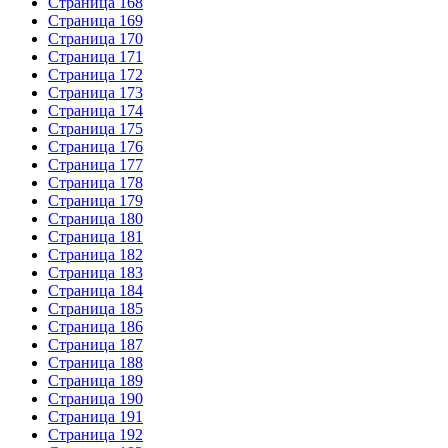
Страница 168
Страница 169
Страница 170
Страница 171
Страница 172
Страница 173
Страница 174
Страница 175
Страница 176
Страница 177
Страница 178
Страница 179
Страница 180
Страница 181
Страница 182
Страница 183
Страница 184
Страница 185
Страница 186
Страница 187
Страница 188
Страница 189
Страница 190
Страница 191
Страница 192