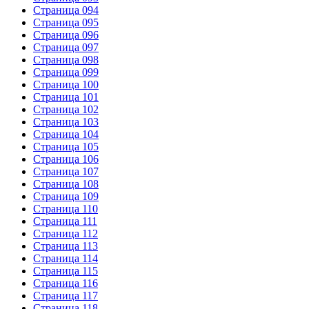
Страница 094
Страница 095
Страница 096
Страница 097
Страница 098
Страница 099
Страница 100
Страница 101
Страница 102
Страница 103
Страница 104
Страница 105
Страница 106
Страница 107
Страница 108
Страница 109
Страница 110
Страница 111
Страница 112
Страница 113
Страница 114
Страница 115
Страница 116
Страница 117
Страница 118