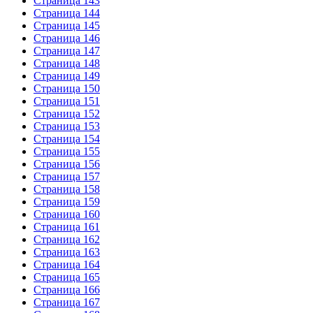
Страница 143
Страница 144
Страница 145
Страница 146
Страница 147
Страница 148
Страница 149
Страница 150
Страница 151
Страница 152
Страница 153
Страница 154
Страница 155
Страница 156
Страница 157
Страница 158
Страница 159
Страница 160
Страница 161
Страница 162
Страница 163
Страница 164
Страница 165
Страница 166
Страница 167