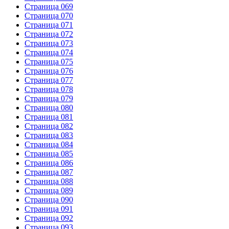
Страница 069
Страница 070
Страница 071
Страница 072
Страница 073
Страница 074
Страница 075
Страница 076
Страница 077
Страница 078
Страница 079
Страница 080
Страница 081
Страница 082
Страница 083
Страница 084
Страница 085
Страница 086
Страница 087
Страница 088
Страница 089
Страница 090
Страница 091
Страница 092
Страница 093