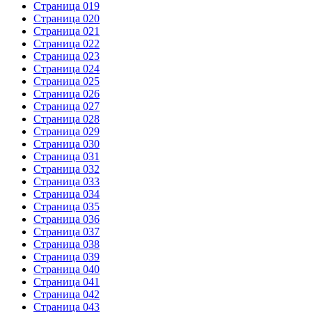
Страница 019
Страница 020
Страница 021
Страница 022
Страница 023
Страница 024
Страница 025
Страница 026
Страница 027
Страница 028
Страница 029
Страница 030
Страница 031
Страница 032
Страница 033
Страница 034
Страница 035
Страница 036
Страница 037
Страница 038
Страница 039
Страница 040
Страница 041
Страница 042
Страница 043