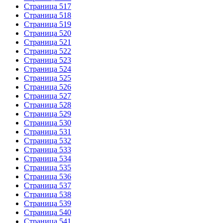
Страница 517
Страница 518
Страница 519
Страница 520
Страница 521
Страница 522
Страница 523
Страница 524
Страница 525
Страница 526
Страница 527
Страница 528
Страница 529
Страница 530
Страница 531
Страница 532
Страница 533
Страница 534
Страница 535
Страница 536
Страница 537
Страница 538
Страница 539
Страница 540
Страница 541