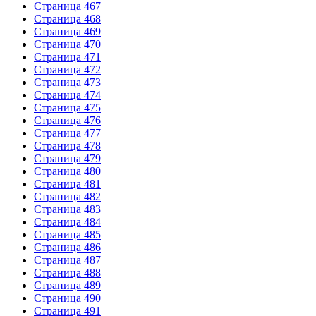
Страница 467
Страница 468
Страница 469
Страница 470
Страница 471
Страница 472
Страница 473
Страница 474
Страница 475
Страница 476
Страница 477
Страница 478
Страница 479
Страница 480
Страница 481
Страница 482
Страница 483
Страница 484
Страница 485
Страница 486
Страница 487
Страница 488
Страница 489
Страница 490
Страница 491