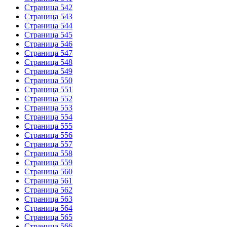
Страница 542
Страница 543
Страница 544
Страница 545
Страница 546
Страница 547
Страница 548
Страница 549
Страница 550
Страница 551
Страница 552
Страница 553
Страница 554
Страница 555
Страница 556
Страница 557
Страница 558
Страница 559
Страница 560
Страница 561
Страница 562
Страница 563
Страница 564
Страница 565
Страница 566