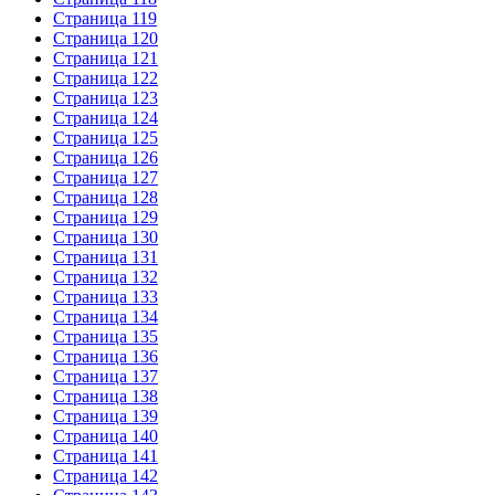
Страница 119
Страница 120
Страница 121
Страница 122
Страница 123
Страница 124
Страница 125
Страница 126
Страница 127
Страница 128
Страница 129
Страница 130
Страница 131
Страница 132
Страница 133
Страница 134
Страница 135
Страница 136
Страница 137
Страница 138
Страница 139
Страница 140
Страница 141
Страница 142