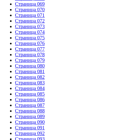
Страница 069
Страница 070
Страница 071
Страница 072
Страница 073
Страница 074
Страница 075
Страница 076
Страница 077
Страница 078
Страница 079
Страница 080
Страница 081
Страница 082
Страница 083
Страница 084
Страница 085
Страница 086
Страница 087
Страница 088
Страница 089
Страница 090
Страница 091
Страница 092
Страница 093