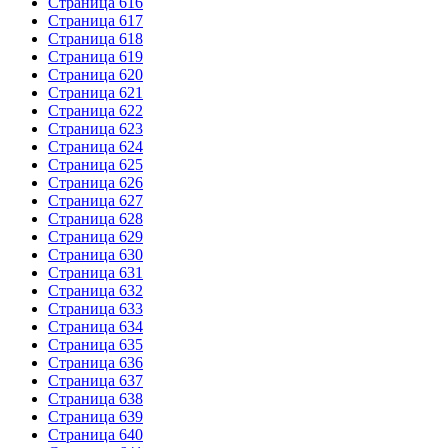
Страница 616
Страница 617
Страница 618
Страница 619
Страница 620
Страница 621
Страница 622
Страница 623
Страница 624
Страница 625
Страница 626
Страница 627
Страница 628
Страница 629
Страница 630
Страница 631
Страница 632
Страница 633
Страница 634
Страница 635
Страница 636
Страница 637
Страница 638
Страница 639
Страница 640