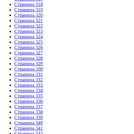
Страница 318
Страница 319
Страница 320
Страница 321
Страница 322
Страница 323
Страница 324
Страница 325
Страница 326
Страница 327
Страница 328
Страница 329
Страница 330
Страница 331
Страница 332
Страница 333
Страница 334
Страница 335
Страница 336
Страница 337
Страница 338
Страница 339
Страница 340
Страница 341
Страница 342