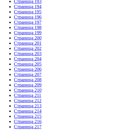
Страница 193
Страница 194
Страница 195
Страница 196
Страница 197
Страница 198
Страница 199
Страница 200
Страница 201
Страница 202
Страница 203
Страница 204
Страница 205
Страница 206
Страница 207
Страница 208
Страница 209
Страница 210
Страница 211
Страница 212
Страница 213
Страница 214
Страница 215
Страница 216
Страница 217