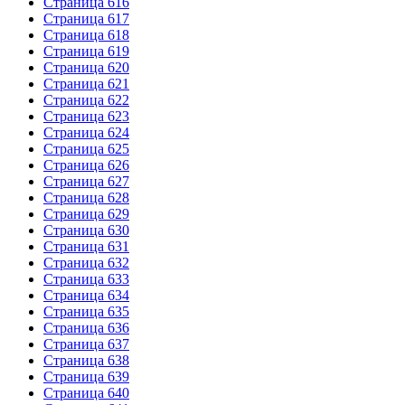
Страница 616
Страница 617
Страница 618
Страница 619
Страница 620
Страница 621
Страница 622
Страница 623
Страница 624
Страница 625
Страница 626
Страница 627
Страница 628
Страница 629
Страница 630
Страница 631
Страница 632
Страница 633
Страница 634
Страница 635
Страница 636
Страница 637
Страница 638
Страница 639
Страница 640