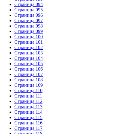
Страница 094
Страница 095
Страница 096
Страница 097
Страница 098
Страница 099
Страница 100
Страница 101
Страница 102
Страница 103
Страница 104
Страница 105
Страница 106
Страница 107
Страница 108
Страница 109
Страница 110
Страница 111
Страница 112
Страница 113
Страница 114
Страница 115
Страница 116
Страница 117
Страница 118