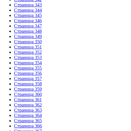
Страница 343
Страница 344
Страница 345
Страница 346
Страница 347
Страница 348
Страница 349
Страница 350
Страница 351
Страница 352
Страница 353
Страница 354
Страница 355
Страница 356
Страница 357
Страница 358
Страница 359
Страница 360
Страница 361
Страница 362
Страница 363
Страница 364
Страница 365
Страница 366