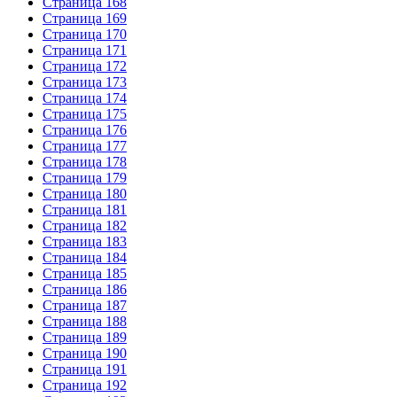
Страница 168
Страница 169
Страница 170
Страница 171
Страница 172
Страница 173
Страница 174
Страница 175
Страница 176
Страница 177
Страница 178
Страница 179
Страница 180
Страница 181
Страница 182
Страница 183
Страница 184
Страница 185
Страница 186
Страница 187
Страница 188
Страница 189
Страница 190
Страница 191
Страница 192