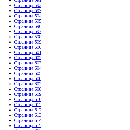
Страница 591
Страница 592
Страница 593
Страница 594
Страница 595
Страница 596
Страница 597
Страница 598
Страница 599
Страница 600
Страница 601
Страница 602
Страница 603
Страница 604
Страница 605
Страница 606
Страница 607
Страница 608
Страница 609
Страница 610
Страница 611
Страница 612
Страница 613
Страница 614
Страница 615