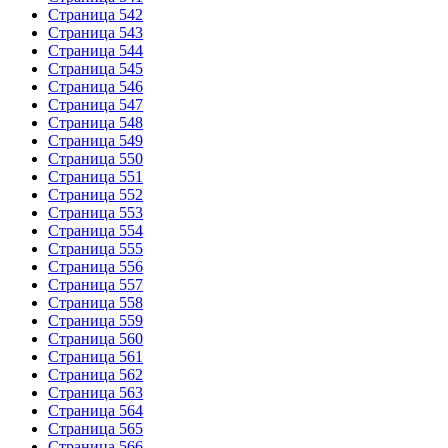
Страница 542
Страница 543
Страница 544
Страница 545
Страница 546
Страница 547
Страница 548
Страница 549
Страница 550
Страница 551
Страница 552
Страница 553
Страница 554
Страница 555
Страница 556
Страница 557
Страница 558
Страница 559
Страница 560
Страница 561
Страница 562
Страница 563
Страница 564
Страница 565
Страница 566