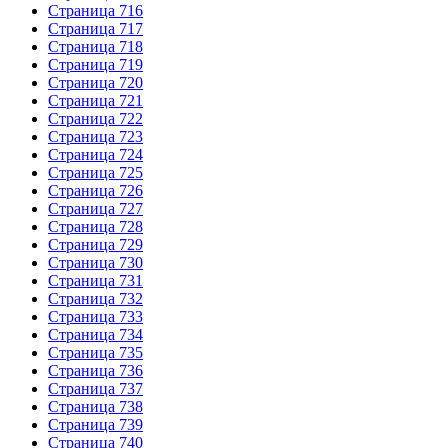
Страница 716
Страница 717
Страница 718
Страница 719
Страница 720
Страница 721
Страница 722
Страница 723
Страница 724
Страница 725
Страница 726
Страница 727
Страница 728
Страница 729
Страница 730
Страница 731
Страница 732
Страница 733
Страница 734
Страница 735
Страница 736
Страница 737
Страница 738
Страница 739
Страница 740