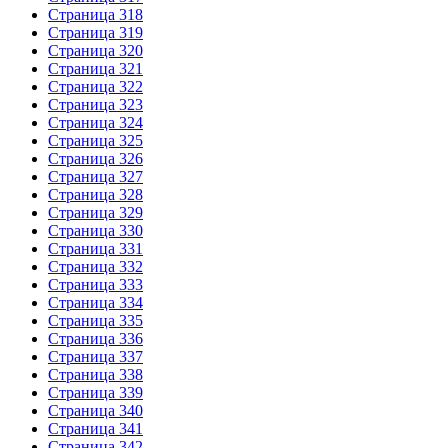
Страница 318
Страница 319
Страница 320
Страница 321
Страница 322
Страница 323
Страница 324
Страница 325
Страница 326
Страница 327
Страница 328
Страница 329
Страница 330
Страница 331
Страница 332
Страница 333
Страница 334
Страница 335
Страница 336
Страница 337
Страница 338
Страница 339
Страница 340
Страница 341
Страница 342