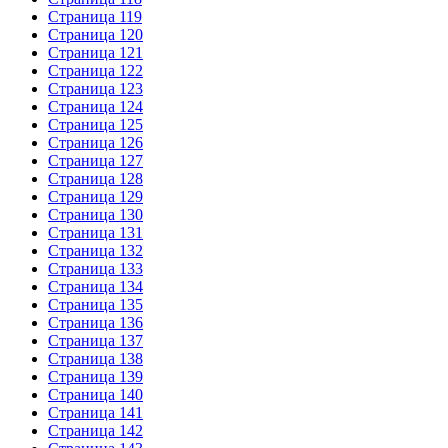
Страница 119
Страница 120
Страница 121
Страница 122
Страница 123
Страница 124
Страница 125
Страница 126
Страница 127
Страница 128
Страница 129
Страница 130
Страница 131
Страница 132
Страница 133
Страница 134
Страница 135
Страница 136
Страница 137
Страница 138
Страница 139
Страница 140
Страница 141
Страница 142