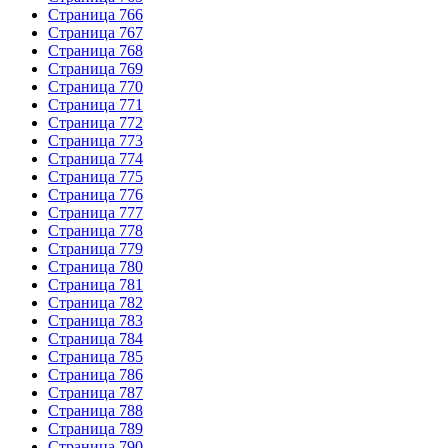
Страница 766
Страница 767
Страница 768
Страница 769
Страница 770
Страница 771
Страница 772
Страница 773
Страница 774
Страница 775
Страница 776
Страница 777
Страница 778
Страница 779
Страница 780
Страница 781
Страница 782
Страница 783
Страница 784
Страница 785
Страница 786
Страница 787
Страница 788
Страница 789
Страница 790