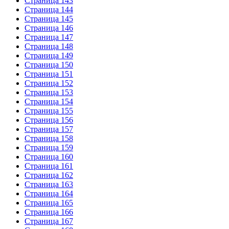
Страница 143
Страница 144
Страница 145
Страница 146
Страница 147
Страница 148
Страница 149
Страница 150
Страница 151
Страница 152
Страница 153
Страница 154
Страница 155
Страница 156
Страница 157
Страница 158
Страница 159
Страница 160
Страница 161
Страница 162
Страница 163
Страница 164
Страница 165
Страница 166
Страница 167