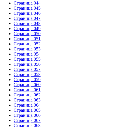
Страница 044
Страница 045
Страница 046
Страница 047
Страница 048
Страница 049
Страница 050
Страница 051
Страница 052
Страница 053
Страница 054
Страница 055
Страница 056
Страница 057
Страница 058
Страница 059
Страница 060
Страница 061
Страница 062
Страница 063
Страница 064
Страница 065
Страница 066
Страница 067
Страница 068