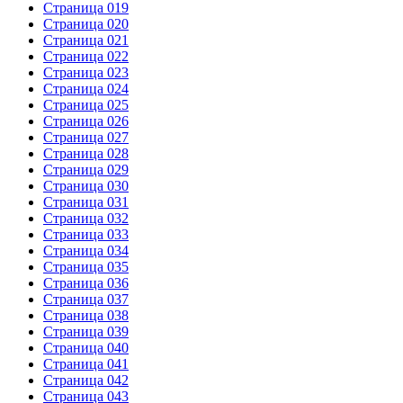
Страница 019
Страница 020
Страница 021
Страница 022
Страница 023
Страница 024
Страница 025
Страница 026
Страница 027
Страница 028
Страница 029
Страница 030
Страница 031
Страница 032
Страница 033
Страница 034
Страница 035
Страница 036
Страница 037
Страница 038
Страница 039
Страница 040
Страница 041
Страница 042
Страница 043