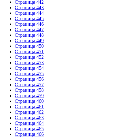
Страница 442
Страница 443
Страница 444
Страница 445
Страница 446
Страница 447
Страница 448
Страница 449
Страница 450
Страница 451
Страница 452
Страница 453
Страница 454
Страница 455
Страница 456
Страница 457
Страница 458
Страница 459
Страница 460
Страница 461
Страница 462
Страница 463
Страница 464
Страница 465
Страница 466