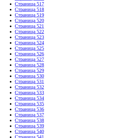
Страница 517
Страница 518
Страница 519
Страница 520
Страница 521
Страница 522
Страница 523
Страница 524
Страница 525
Страница 526
Страница 527
Страница 528
Страница 529
Страница 530
Страница 531
Страница 532
Страница 533
Страница 534
Страница 535
Страница 536
Страница 537
Страница 538
Страница 539
Страница 540
Страница 541