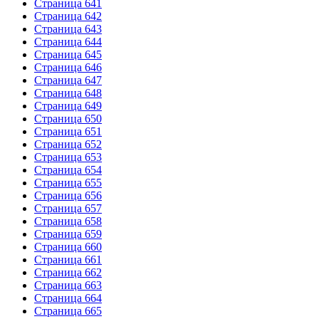
Страница 641
Страница 642
Страница 643
Страница 644
Страница 645
Страница 646
Страница 647
Страница 648
Страница 649
Страница 650
Страница 651
Страница 652
Страница 653
Страница 654
Страница 655
Страница 656
Страница 657
Страница 658
Страница 659
Страница 660
Страница 661
Страница 662
Страница 663
Страница 664
Страница 665