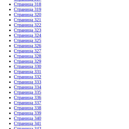
Страница 318
Страница 319
Страница 320
Страница 321
Страница 322
Страница 323
Страница 324
Страница 325
Страница 326
Страница 327
Страница 328
Страница 329
Страница 330
Страница 331
Страница 332
Страница 333
Страница 334
Страница 335
Страница 336
Страница 337
Страница 338
Страница 339
Страница 340
Страница 341
Страница 342