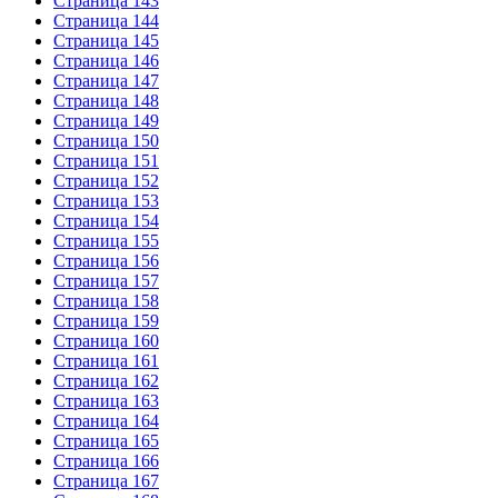
Страница 143
Страница 144
Страница 145
Страница 146
Страница 147
Страница 148
Страница 149
Страница 150
Страница 151
Страница 152
Страница 153
Страница 154
Страница 155
Страница 156
Страница 157
Страница 158
Страница 159
Страница 160
Страница 161
Страница 162
Страница 163
Страница 164
Страница 165
Страница 166
Страница 167