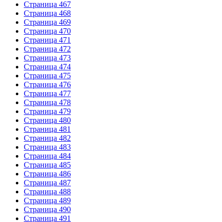
Страница 467
Страница 468
Страница 469
Страница 470
Страница 471
Страница 472
Страница 473
Страница 474
Страница 475
Страница 476
Страница 477
Страница 478
Страница 479
Страница 480
Страница 481
Страница 482
Страница 483
Страница 484
Страница 485
Страница 486
Страница 487
Страница 488
Страница 489
Страница 490
Страница 491