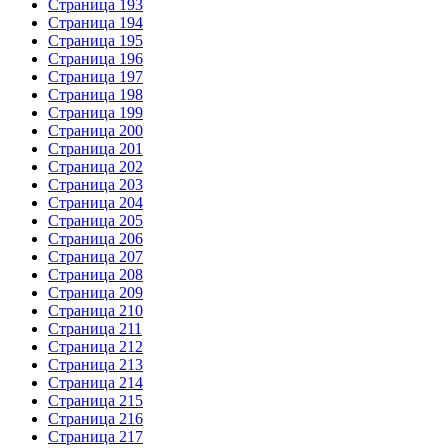
Страница 193
Страница 194
Страница 195
Страница 196
Страница 197
Страница 198
Страница 199
Страница 200
Страница 201
Страница 202
Страница 203
Страница 204
Страница 205
Страница 206
Страница 207
Страница 208
Страница 209
Страница 210
Страница 211
Страница 212
Страница 213
Страница 214
Страница 215
Страница 216
Страница 217