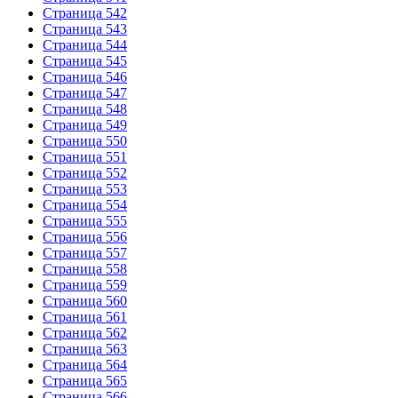
Страница 542
Страница 543
Страница 544
Страница 545
Страница 546
Страница 547
Страница 548
Страница 549
Страница 550
Страница 551
Страница 552
Страница 553
Страница 554
Страница 555
Страница 556
Страница 557
Страница 558
Страница 559
Страница 560
Страница 561
Страница 562
Страница 563
Страница 564
Страница 565
Страница 566