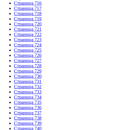
Страница 716
Страница 717
Страница 718
Страница 719
Страница 720
Страница 721
Страница 722
Страница 723
Страница 724
Страница 725
Страница 726
Страница 727
Страница 728
Страница 729
Страница 730
Страница 731
Страница 732
Страница 733
Страница 734
Страница 735
Страница 736
Страница 737
Страница 738
Страница 739
Страница 740