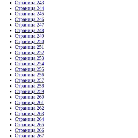
Страница 243
Страница 244
Страница 245
Страница 246
Страница 247
Страница 248
Страница 249
Страница 250
Страница 251
Страница 252
Страница 253
Страница 254
Страница 255
Страница 256
Страница 257
Страница 258
Страница 259
Страница 260
Страница 261
Страница 262
Страница 263
Страница 264
Страница 265
Страница 266
Страница 267