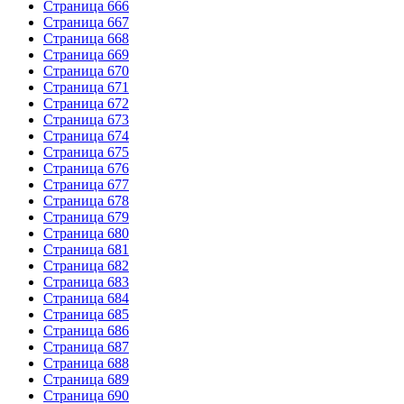
Страница 666
Страница 667
Страница 668
Страница 669
Страница 670
Страница 671
Страница 672
Страница 673
Страница 674
Страница 675
Страница 676
Страница 677
Страница 678
Страница 679
Страница 680
Страница 681
Страница 682
Страница 683
Страница 684
Страница 685
Страница 686
Страница 687
Страница 688
Страница 689
Страница 690