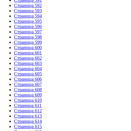
Страница 591
Страница 592
Страница 593
Страница 594
Страница 595
Страница 596
Страница 597
Страница 598
Страница 599
Страница 600
Страница 601
Страница 602
Страница 603
Страница 604
Страница 605
Страница 606
Страница 607
Страница 608
Страница 609
Страница 610
Страница 611
Страница 612
Страница 613
Страница 614
Страница 615