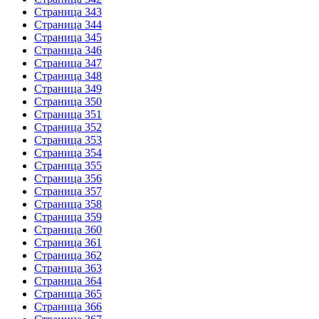
Страница 343
Страница 344
Страница 345
Страница 346
Страница 347
Страница 348
Страница 349
Страница 350
Страница 351
Страница 352
Страница 353
Страница 354
Страница 355
Страница 356
Страница 357
Страница 358
Страница 359
Страница 360
Страница 361
Страница 362
Страница 363
Страница 364
Страница 365
Страница 366