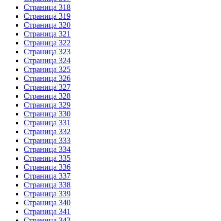
Страница 318
Страница 319
Страница 320
Страница 321
Страница 322
Страница 323
Страница 324
Страница 325
Страница 326
Страница 327
Страница 328
Страница 329
Страница 330
Страница 331
Страница 332
Страница 333
Страница 334
Страница 335
Страница 336
Страница 337
Страница 338
Страница 339
Страница 340
Страница 341
Страница 342