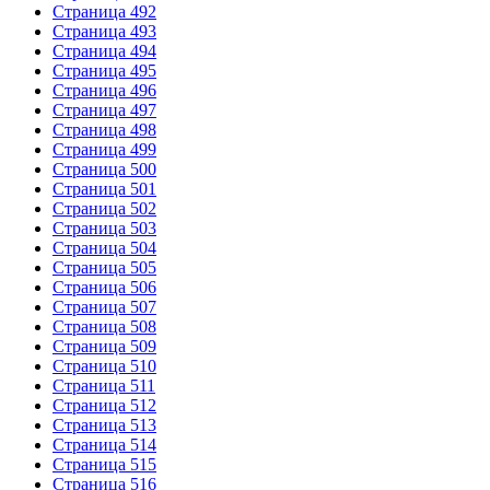
Страница 492
Страница 493
Страница 494
Страница 495
Страница 496
Страница 497
Страница 498
Страница 499
Страница 500
Страница 501
Страница 502
Страница 503
Страница 504
Страница 505
Страница 506
Страница 507
Страница 508
Страница 509
Страница 510
Страница 511
Страница 512
Страница 513
Страница 514
Страница 515
Страница 516