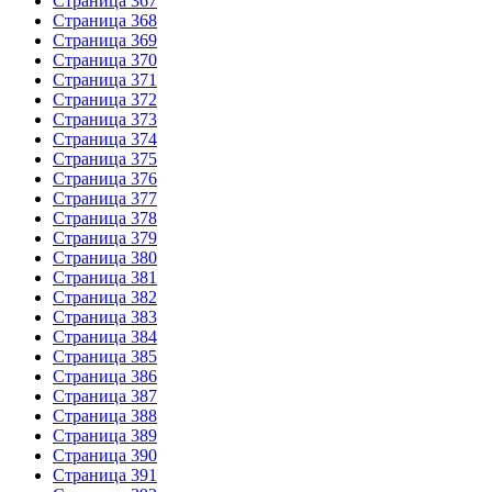
Страница 367
Страница 368
Страница 369
Страница 370
Страница 371
Страница 372
Страница 373
Страница 374
Страница 375
Страница 376
Страница 377
Страница 378
Страница 379
Страница 380
Страница 381
Страница 382
Страница 383
Страница 384
Страница 385
Страница 386
Страница 387
Страница 388
Страница 389
Страница 390
Страница 391