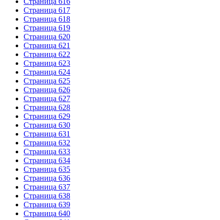
Страница 616
Страница 617
Страница 618
Страница 619
Страница 620
Страница 621
Страница 622
Страница 623
Страница 624
Страница 625
Страница 626
Страница 627
Страница 628
Страница 629
Страница 630
Страница 631
Страница 632
Страница 633
Страница 634
Страница 635
Страница 636
Страница 637
Страница 638
Страница 639
Страница 640