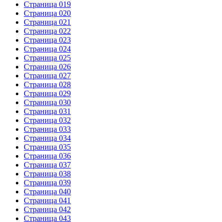
Страница 019
Страница 020
Страница 021
Страница 022
Страница 023
Страница 024
Страница 025
Страница 026
Страница 027
Страница 028
Страница 029
Страница 030
Страница 031
Страница 032
Страница 033
Страница 034
Страница 035
Страница 036
Страница 037
Страница 038
Страница 039
Страница 040
Страница 041
Страница 042
Страница 043