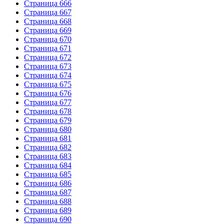
Страница 666
Страница 667
Страница 668
Страница 669
Страница 670
Страница 671
Страница 672
Страница 673
Страница 674
Страница 675
Страница 676
Страница 677
Страница 678
Страница 679
Страница 680
Страница 681
Страница 682
Страница 683
Страница 684
Страница 685
Страница 686
Страница 687
Страница 688
Страница 689
Страница 690