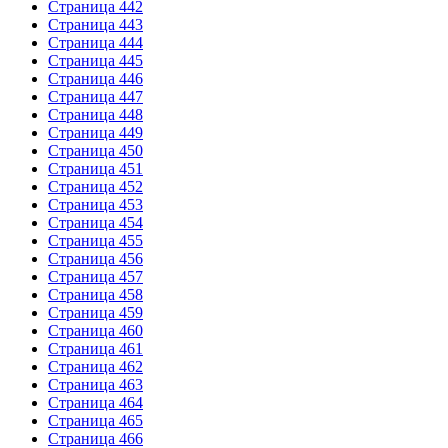
Страница 442
Страница 443
Страница 444
Страница 445
Страница 446
Страница 447
Страница 448
Страница 449
Страница 450
Страница 451
Страница 452
Страница 453
Страница 454
Страница 455
Страница 456
Страница 457
Страница 458
Страница 459
Страница 460
Страница 461
Страница 462
Страница 463
Страница 464
Страница 465
Страница 466