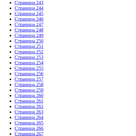
Страница 243
Страница 244
Страница 245
Страница 246
Страница 247
Страница 248
Страница 249
Страница 250
Страница 251
Страница 252
Страница 253
Страница 254
Страница 255
Страница 256
Страница 257
Страница 258
Страница 259
Страница 260
Страница 261
Страница 262
Страница 263
Страница 264
Страница 265
Страница 266
Страница 267