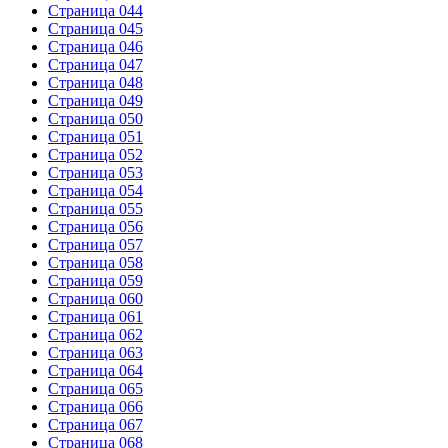
Страница 044
Страница 045
Страница 046
Страница 047
Страница 048
Страница 049
Страница 050
Страница 051
Страница 052
Страница 053
Страница 054
Страница 055
Страница 056
Страница 057
Страница 058
Страница 059
Страница 060
Страница 061
Страница 062
Страница 063
Страница 064
Страница 065
Страница 066
Страница 067
Страница 068