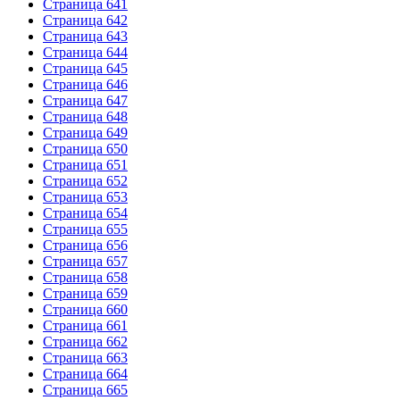
Страница 641
Страница 642
Страница 643
Страница 644
Страница 645
Страница 646
Страница 647
Страница 648
Страница 649
Страница 650
Страница 651
Страница 652
Страница 653
Страница 654
Страница 655
Страница 656
Страница 657
Страница 658
Страница 659
Страница 660
Страница 661
Страница 662
Страница 663
Страница 664
Страница 665