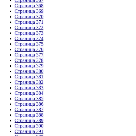
Страница 367
Страница 368
Страница 369
Страница 370
Страница 371
Страница 372
Страница 373
Страница 374
Страница 375
Страница 376
Страница 377
Страница 378
Страница 379
Страница 380
Страница 381
Страница 382
Страница 383
Страница 384
Страница 385
Страница 386
Страница 387
Страница 388
Страница 389
Страница 390
Страница 391