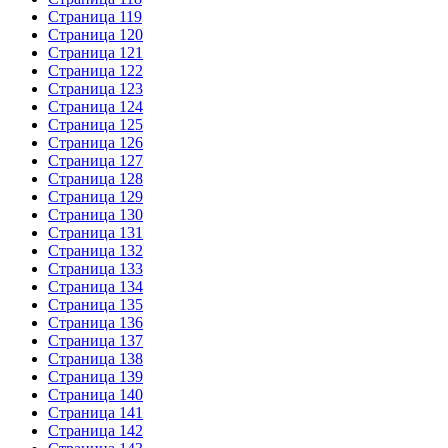
Страница 119
Страница 120
Страница 121
Страница 122
Страница 123
Страница 124
Страница 125
Страница 126
Страница 127
Страница 128
Страница 129
Страница 130
Страница 131
Страница 132
Страница 133
Страница 134
Страница 135
Страница 136
Страница 137
Страница 138
Страница 139
Страница 140
Страница 141
Страница 142