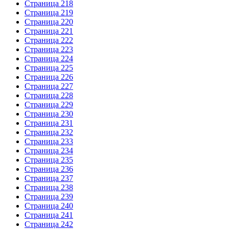
Страница 218
Страница 219
Страница 220
Страница 221
Страница 222
Страница 223
Страница 224
Страница 225
Страница 226
Страница 227
Страница 228
Страница 229
Страница 230
Страница 231
Страница 232
Страница 233
Страница 234
Страница 235
Страница 236
Страница 237
Страница 238
Страница 239
Страница 240
Страница 241
Страница 242