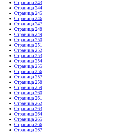
Страница 243
Страница 244
Страница 245
Страница 246
Страница 247
Страница 248
Страница 249
Страница 250
Страница 251
Страница 252
Страница 253
Страница 254
Страница 255
Страница 256
Страница 257
Страница 258
Страница 259
Страница 260
Страница 261
Страница 262
Страница 263
Страница 264
Страница 265
Страница 266
Страница 267