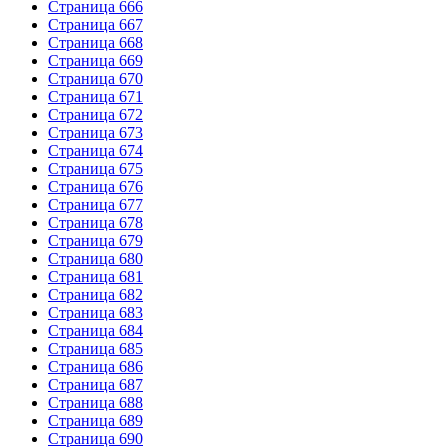
Страница 666
Страница 667
Страница 668
Страница 669
Страница 670
Страница 671
Страница 672
Страница 673
Страница 674
Страница 675
Страница 676
Страница 677
Страница 678
Страница 679
Страница 680
Страница 681
Страница 682
Страница 683
Страница 684
Страница 685
Страница 686
Страница 687
Страница 688
Страница 689
Страница 690