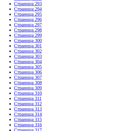
Страница 293
Страница 294
Страница 295
Страница 296
Страница 297
Страница 298
Страница 299
Страница 300
Страница 301
Страница 302
Страница 303
Страница 304
Страница 305
Страница 306
Страница 307
Страница 308
Страница 309
Страница 310
Страница 311
Страница 312
Страница 313
Страница 314
Страница 315
Страница 316
Страница 317