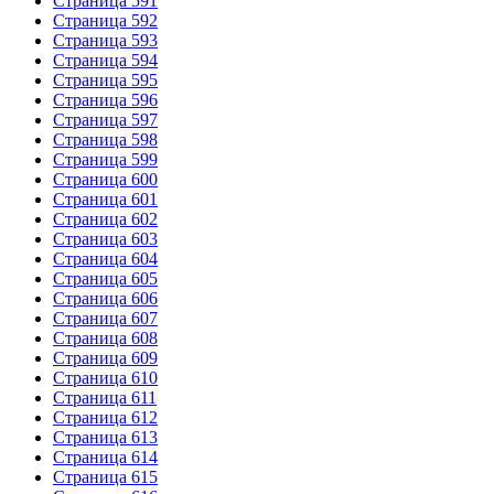
Страница 591
Страница 592
Страница 593
Страница 594
Страница 595
Страница 596
Страница 597
Страница 598
Страница 599
Страница 600
Страница 601
Страница 602
Страница 603
Страница 604
Страница 605
Страница 606
Страница 607
Страница 608
Страница 609
Страница 610
Страница 611
Страница 612
Страница 613
Страница 614
Страница 615