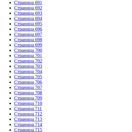
Страница 691
Страница 692
Страница 693
Страница 694
Страница 695
Страница 696
Страница 697
Страница 698
Страница 699
Страница 700
Страница 701
Страница 702
Страница 703
Страница 704
Страница 705
Страница 706
Страница 707
Страница 708
Страница 709
Страница 710
Страница 711
Страница 712
Страница 713
Страница 714
Страница 715