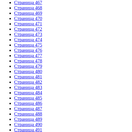
Страница 467
Страница 468
Страница 469
Страница 470
Страница 471
Страница 472
Страница 473
Страница 474
Страница 475
Страница 476
Страница 477
Страница 478
Страница 479
Страница 480
Страница 481
Страница 482
Страница 483
Страница 484
Страница 485
Страница 486
Страница 487
Страница 488
Страница 489
Страница 490
Страница 491