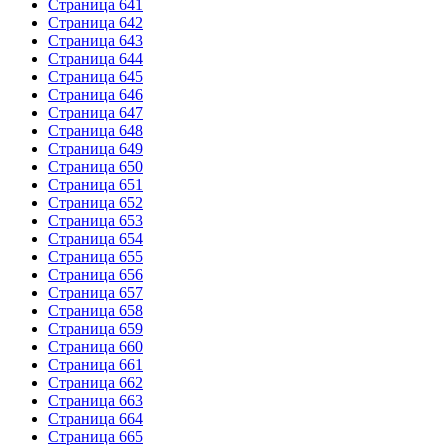
Страница 641
Страница 642
Страница 643
Страница 644
Страница 645
Страница 646
Страница 647
Страница 648
Страница 649
Страница 650
Страница 651
Страница 652
Страница 653
Страница 654
Страница 655
Страница 656
Страница 657
Страница 658
Страница 659
Страница 660
Страница 661
Страница 662
Страница 663
Страница 664
Страница 665