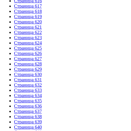
Страница 616
Страница 617
Страница 618
Страница 619
Страница 620
Страница 621
Страница 622
Страница 623
Страница 624
Страница 625
Страница 626
Страница 627
Страница 628
Страница 629
Страница 630
Страница 631
Страница 632
Страница 633
Страница 634
Страница 635
Страница 636
Страница 637
Страница 638
Страница 639
Страница 640