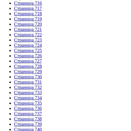
Страница 716
Страница 717
Страница 718
Страница 719
Страница 720
Страница 721
Страница 722
Страница 723
Страница 724
Страница 725
Страница 726
Страница 727
Страница 728
Страница 729
Страница 730
Страница 731
Страница 732
Страница 733
Страница 734
Страница 735
Страница 736
Страница 737
Страница 738
Страница 739
Страница 740