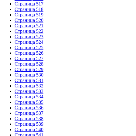
Страница 517
Страница 518
Страница 519
Страница 520
Страница 521
Страница 522
Страница 523
Страница 524
Страница 525
Страница 526
Страница 527
Страница 528
Страница 529
Страница 530
Страница 531
Страница 532
Страница 533
Страница 534
Страница 535
Страница 536
Страница 537
Страница 538
Страница 539
Страница 540
Страница 541