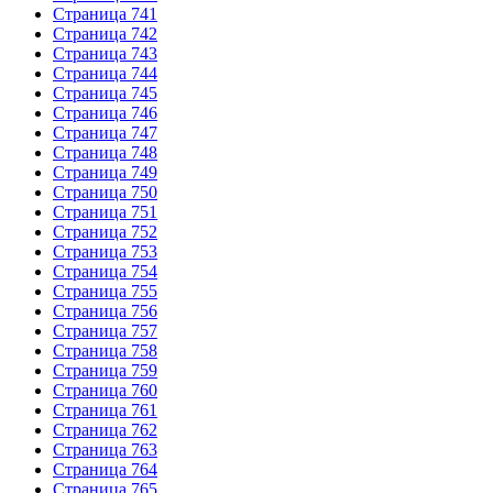
Страница 741
Страница 742
Страница 743
Страница 744
Страница 745
Страница 746
Страница 747
Страница 748
Страница 749
Страница 750
Страница 751
Страница 752
Страница 753
Страница 754
Страница 755
Страница 756
Страница 757
Страница 758
Страница 759
Страница 760
Страница 761
Страница 762
Страница 763
Страница 764
Страница 765