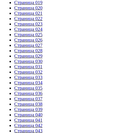
Страница 019
Страница 020
Страница 021
Страница 022
Страница 023
Страница 024
Страница 025
Страница 026
Страница 027
Страница 028
Страница 029
Страница 030
Страница 031
Страница 032
Страница 033
Страница 034
Страница 035
Страница 036
Страница 037
Страница 038
Страница 039
Страница 040
Страница 041
Страница 042
Страница 043