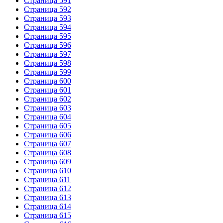
Страница 591
Страница 592
Страница 593
Страница 594
Страница 595
Страница 596
Страница 597
Страница 598
Страница 599
Страница 600
Страница 601
Страница 602
Страница 603
Страница 604
Страница 605
Страница 606
Страница 607
Страница 608
Страница 609
Страница 610
Страница 611
Страница 612
Страница 613
Страница 614
Страница 615